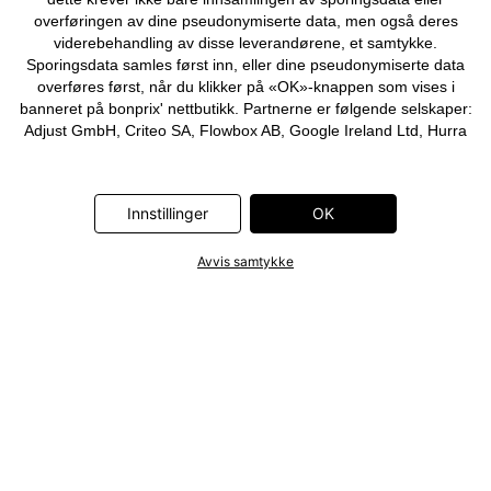
overføringen av dine pseudonymiserte data, men også deres
viderebehandling av disse leverandørene, et samtykke.
Sporingsdata samles først inn, eller dine pseudonymiserte data
overføres først, når du klikker på «OK»-knappen som vises i
banneret på bonprix' nettbutikk. Partnerne er følgende selskaper:
Adjust GmbH, Criteo SA, Flowbox AB, Google Ireland Ltd, Hurra
Communications GmbH, ID5 Technology Ltd, Meta Platforms
Ireland Ltd, Microsoft Ireland Operations Ltd, Pinterest Europe
Ltd, RTB-House GmbH, Snap Group Ltd, TikTok Information
Innstillinger
OK
Technologies UK Ltd. Ytterligere informasjon om
databehandlingene utført av disse partnerne finner du i
personvernerklæringen
. Informasjonen er også tilgjengelig via en
Avvis samtykke
lenke i banneret.