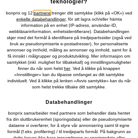
teknologier?
Topkategorier / Sesongvarer
bonprix og 12
partnere
trenger ditt samtykke (klikk på «OK») ved
enkelte databehandlinger
, för att lagra och/eller hämta
information på en enhet (IP-adress, användar-ID,
Du kan også finne oss på
webbläsarinformation, enhetsidentifierare). Databehandlingen
skjer med det formål å identifisere på tredjepartssider (også ved
bruk av pseudonymiserte e-postadresser), for personaliserte
annonser og innhold, måling av annonser og innhold, samt for å
få innsikt i målgrupper og produktutvikling. Mer informasjon om
Kjøpsvilkår
Personopplysninger
Cookie-innstillinger
samtykket (inkl. mulighet for tilbakekall) og innstillingsmuligheter
finner du når som helst
her
. Ved å klikke på knappen
Om Oss
Angre kjøp
«Innstillinger» kan du tilpasse omfanget av ditt samtykke
individuelt. Ved å klikke på lenken «Avvis samtykke» kan du når
©
2026 bonprix.
som helst trekke tilbake ditt samtykke.
Databehandlinger
bonprix samarbeider med partnere som behandler data hentet
fra din sluttbrukerenhet (sporingsdata) eller de pseudonymiserte
dataene vi overfører, for å styre vår annonsering samt til egne
formål (f.eks. profilering) / til tredjeparts formål. På bakgrunn av
dette krever ikke bare innsamlingen av sporingsdata eller