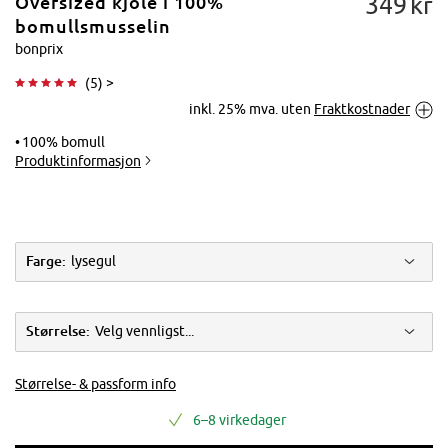
349
kr
Oversized kjole i 100%
bomullsmusselin
bonprix
(
5
) >
Trykk for å
inkl. 25% mva. uten
Fraktkostnader
forstørre
100% bomull
Produktinformasjon
Farge:
lysegul
Størrelse:
Velg vennligst...
Størrelse- & passform info
6–8 virkedager