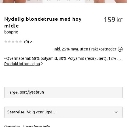
159
kr
Nydelig blondetruse med høy
midje
bonprix
(
0
) >
Trykk for å
inkl. 25% mva. uten
Fraktkostnader
forstørre
Overmaterial: 58% polyamid, 30% Polyamid (resirkulert), 12% elastan, Fôr: 83% polyamid, 17% elastan
Produktinformasjon
Farge:
sort/lysebrun
Størrelse:
Velg vennligst...
Størrelse- & passform info