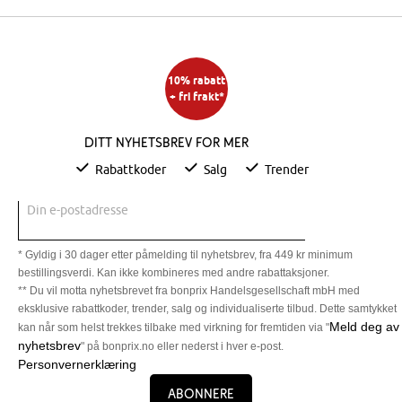
10% rabatt
+ fri frakt*
Ditt nyhetsbrev for mer
Rabattkoder
Salg
Trender
Din e-postadresse
* Gyldig i 30 dager etter påmelding til nyhetsbrev, fra 449 kr minimum
bestillingsverdi. Kan ikke kombineres med andre rabattaksjoner.
** Du vil motta nyhetsbrevet fra bonprix Handelsgesellschaft mbH med
eksklusive rabattkoder, trender, salg og individualiserte tilbud. Dette samtykket
Meld deg av
kan når som helst trekkes tilbake med virkning for fremtiden via "
nyhetsbrev
" på bonprix.no eller nederst i hver e-post.
Personvernerklæring
Abonnere