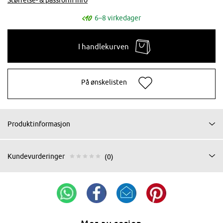
6–8 virkedager
I handlekurven
På ønskelisten
Produktinformasjon
Kundevurderinger
(0)
Mer av serien