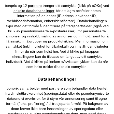
Topkategorier / Sesongvarer
bonprix og 12
partnere
trenger ditt samtykke (klikk på «OK») ved
enkelte databehandlinger
, för att lagra och/eller hämta
information på en enhet (IP-adress, användar-ID,
Du kan også finne oss på
webbläsarinformation, enhetsidentifierare). Databehandlingen
skjer med det formål å identifisere på tredjepartssider (også ved
bruk av pseudonymiserte e-postadresser), for personaliserte
annonser og innhold, måling av annonser og innhold, samt for å
få innsikt i målgrupper og produktutvikling. Mer informasjon om
Kjøpsvilkår
Personopplysninger
Cookie-innstillinger
samtykket (inkl. mulighet for tilbakekall) og innstillingsmuligheter
finner du når som helst
her
. Ved å klikke på knappen
Om Oss
Angre kjøp
«Innstillinger» kan du tilpasse omfanget av ditt samtykke
individuelt. Ved å klikke på lenken «Avvis samtykke» kan du når
©
2026 bonprix.
som helst trekke tilbake ditt samtykke.
Databehandlinger
bonprix samarbeider med partnere som behandler data hentet
fra din sluttbrukerenhet (sporingsdata) eller de pseudonymiserte
dataene vi overfører, for å styre vår annonsering samt til egne
formål (f.eks. profilering) / til tredjeparts formål. På bakgrunn av
dette krever ikke bare innsamlingen av sporingsdata eller
overføringen av dine pseudonymiserte data, men også deres