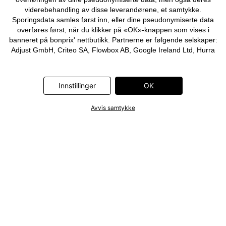
viderebehandling av disse leverandørene, et samtykke.
Sporingsdata samles først inn, eller dine pseudonymiserte data
overføres først, når du klikker på «OK»-knappen som vises i
banneret på bonprix' nettbutikk. Partnerne er følgende selskaper:
Adjust GmbH, Criteo SA, Flowbox AB, Google Ireland Ltd, Hurra
Communications GmbH, ID5 Technology Ltd, Meta Platforms
Ireland Ltd, Microsoft Ireland Operations Ltd, Pinterest Europe
Ltd, RTB-House GmbH, Snap Group Ltd, TikTok Information
Innstillinger
OK
Technologies UK Ltd. Ytterligere informasjon om
databehandlingene utført av disse partnerne finner du i
Avvis samtykke
personvernerklæringen
. Informasjonen er også tilgjengelig via en
lenke i banneret.