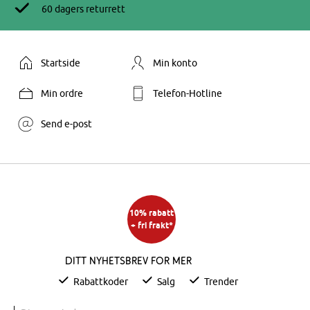
60 dagers returrett
Startside
Min konto
Min ordre
Telefon-Hotline
Send e-post
10% rabatt
+ fri frakt*
Ditt nyhetsbrev for mer
Rabattkoder
Salg
Trender