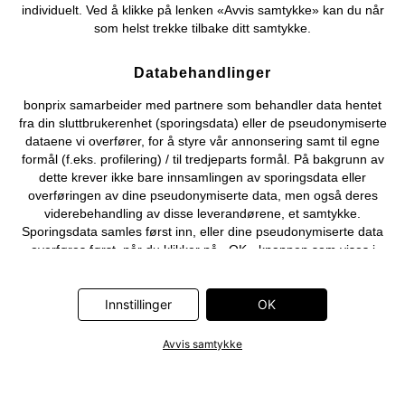
individuelt. Ved å klikke på lenken «Avvis samtykke» kan du når
som helst trekke tilbake ditt samtykke.
Databehandlinger
bonprix samarbeider med partnere som behandler data hentet
fra din sluttbrukerenhet (sporingsdata) eller de pseudonymiserte
dataene vi overfører, for å styre vår annonsering samt til egne
formål (f.eks. profilering) / til tredjeparts formål. På bakgrunn av
dette krever ikke bare innsamlingen av sporingsdata eller
overføringen av dine pseudonymiserte data, men også deres
viderebehandling av disse leverandørene, et samtykke.
Sporingsdata samles først inn, eller dine pseudonymiserte data
overføres først, når du klikker på «OK»-knappen som vises i
banneret på bonprix' nettbutikk. Partnerne er følgende selskaper:
Adjust GmbH, Criteo SA, Flowbox AB, Google Ireland Ltd, Hurra
Communications GmbH, ID5 Technology Ltd, Meta Platforms
Innstillinger
OK
Ireland Ltd, Microsoft Ireland Operations Ltd, Pinterest Europe
Ltd, RTB-House GmbH, Snap Group Ltd, TikTok Information
Avvis samtykke
Technologies UK Ltd. Ytterligere informasjon om
databehandlingene utført av disse partnerne finner du i
personvernerklæringen
. Informasjonen er også tilgjengelig via en