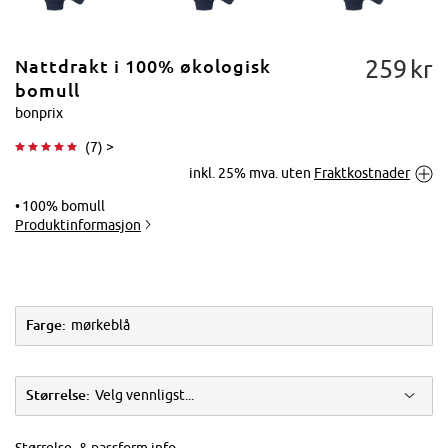
259
kr
Nattdrakt i 100% økologisk
bomull
bonprix
(
7
) >
Trykk for å
inkl. 25% mva. uten
Fraktkostnader
forstørre
100% bomull
Produktinformasjon
Farge:
mørkeblå
Størrelse:
Velg vennligst...
Størrelse- & passform info