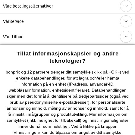
Våre betalingsalternativer
Vår service
Vårt tilbud
Selskapet
Tillat informasjonskapsler og andre
teknologier?
Du kan også finne oss på
bonprix og 12
partnere
trenger ditt samtykke (klikk på «OK») ved
enkelte databehandlinger
, för att lagra och/eller hämta
information på en enhet (IP-adress, användar-ID,
webbläsarinformation, enhetsidentifierare). Databehandlingen
skjer med det formål å identifisere på tredjepartssider (også ved
Kjøpsvilkår
Personopplysninger
Cookie-innstillinger
bruk av pseudonymiserte e-postadresser), for personaliserte
annonser og innhold, måling av annonser og innhold, samt for å
få innsikt i målgrupper og produktutvikling. Mer informasjon om
Om Oss
Angre kjøp
samtykket (inkl. mulighet for tilbakekall) og innstillingsmuligheter
finner du når som helst
her
. Ved å klikke på knappen
©
2026 bonprix.
«Innstillinger» kan du tilpasse omfanget av ditt samtykke