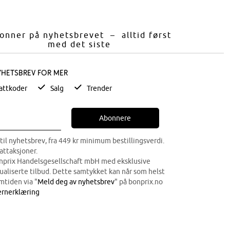
onner på nyhetsbrevet – alltid først
med det siste
yhetsbrev for mer
attkoder
Salg
Trender
Abonnere
til nyhetsbrev, fra 449 kr minimum bestillingsverdi.
attaksjoner.
onprix Handelsgesellschaft mbH med eksklusive
dualiserte tilbud. Dette samtykket kan når som helst
mtiden via "
Meld deg av nyhetsbrev
" på bonprix.no
rnerklæring