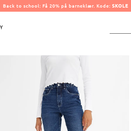
Back to school: Få 20% på barneklær. Kode:
SKOLE
y