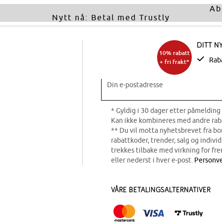
Ab
Nytt nå: Betal med Trustly
Ditt n
10% rabatt
Rab
+ fri frakt*
Din e-postadresse
* Gyldig i 30 dager etter påmelding 
Kan ikke kombineres med andre rab
** Du vil motta nyhetsbrevet fra b
rabattkoder, trender, salg og indivi
trekkes tilbake med virkning for fre
eller nederst i hver e-post.
Personve
Våre betalingsalternativer