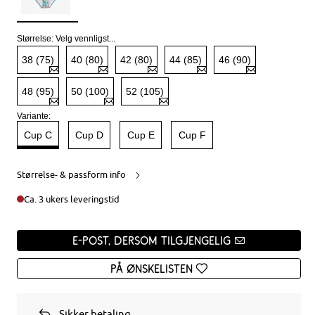
Størrelse:
Velg vennligst...
38 (75)
40 (80)
42 (80)
44 (85)
46 (90)
48 (95)
50 (100)
52 (105)
Variante:
Cup C
Cup D
Cup E
Cup F
Størrelse- & passform info
Ca. 3 ukers leveringstid
e-post, dersom tilgjengelig
På ønskelisten
Sikker betaling