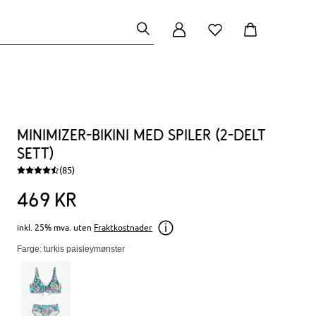
Minimizer-bikini med spiler (2-delt
sett)
(85)
469
kr
inkl. 25% mva. uten
Fraktkostnader
Farge: turkis paisleymønster