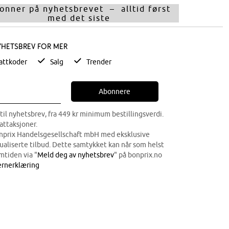
onner på nyhetsbrevet – alltid først
med det siste
yhetsbrev for mer
attkoder
Salg
Trender
Abonnere
til nyhetsbrev, fra 449 kr minimum bestillingsverdi.
attaksjoner.
onprix Handelsgesellschaft mbH med eksklusive
dualiserte tilbud. Dette samtykket kan når som helst
mtiden via "
Meld deg av nyhetsbrev
" på bonprix.no
rnerklæring