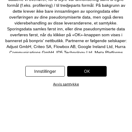
formål (f.eks. profilering) / til tredjeparts formål. På bakgrunn av
dette krever ikke bare innsamlingen av sporingsdata eller
overføringen av dine pseudonymiserte data, men også deres
viderebehandling av disse leverandørene, et samtykke.
Sporingsdata samles først inn, eller dine pseudonymiserte data
overføres først, når du klikker på «OK»-knappen som vises i
banneret på bonprix' nettbutikk. Partnerne er følgende selskaper:
Adjust GmbH, Criteo SA, Flowbox AB, Google Ireland Ltd, Hurra
Communications GmbH, ID5 Technology Ltd, Meta Platforms
Ireland Ltd, Microsoft Ireland Operations Ltd, Pinterest Europe
Ltd, RTB-House GmbH, Snap Group Ltd, TikTok Information
Technologies UK Ltd. Ytterligere informasjon om
Innstillinger
OK
databehandlingene utført av disse partnerne finner du i
personvernerklæringen
. Informasjonen er også tilgjengelig via en
Avvis samtykke
lenke i banneret.