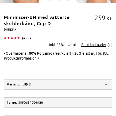
259
kr
Minimizer-BH med vatterte
skulderbånd, Cup D
bonprix
(
42
) >
Trykk for å
inkl. 25% mva. uten
Fraktkostnader
forstørre
Overmaterial: 80% Polyamid (resirkulert), 20% elastan, Fôr: 83% polyamid, 17% elastan, Blonder: 56% polyamid, 32% Polyamid (resirkulert), 12% elastan
Produktinformasjon
Variant:
Cup D
Farge:
sort/sandbeige