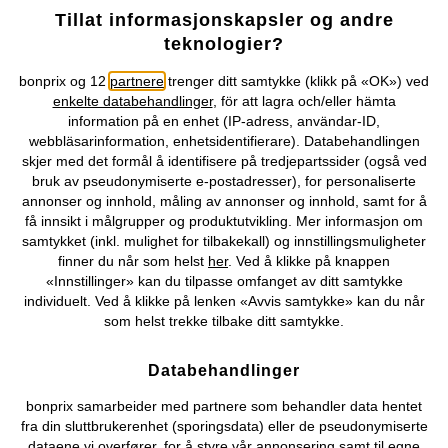
Tillat informasjonskapsler og andre
Selskapet
teknologier?
Topkategorier / Sesongvarer
bonprix og 12
partnere
trenger ditt samtykke (klikk på «OK») ved
enkelte databehandlinger
, för att lagra och/eller hämta
information på en enhet (IP-adress, användar-ID,
webbläsarinformation, enhetsidentifierare). Databehandlingen
Du kan også finne oss på
skjer med det formål å identifisere på tredjepartssider (også ved
bruk av pseudonymiserte e-postadresser), for personaliserte
annonser og innhold, måling av annonser og innhold, samt for å
få innsikt i målgrupper og produktutvikling. Mer informasjon om
Kjøpsvilkår
Personopplysninger
Cookie-innstillinger
samtykket (inkl. mulighet for tilbakekall) og innstillingsmuligheter
finner du når som helst
her
. Ved å klikke på knappen
«Innstillinger» kan du tilpasse omfanget av ditt samtykke
Om Oss
Angre kjøp
individuelt. Ved å klikke på lenken «Avvis samtykke» kan du når
som helst trekke tilbake ditt samtykke.
©
2026 bonprix.
Databehandlinger
bonprix samarbeider med partnere som behandler data hentet
fra din sluttbrukerenhet (sporingsdata) eller de pseudonymiserte
dataene vi overfører, for å styre vår annonsering samt til egne