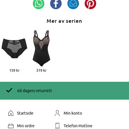
Mer av serien
159 kr
319 kr
60 dagers returrett
Startside
Min konto
Min ordre
Telefon-Hotline