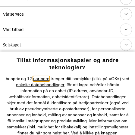
Vår service
Vårt tilbud
Selskapet
Tillat informasjonskapsler og andre
Topkategorier / Sesongvarer
teknologier?
bonprix og 12
partnere
trenger ditt samtykke (klikk på «OK») ved
Du kan også finne oss på
enkelte databehandlinger
, för att lagra och/eller hämta
information på en enhet (IP-adress, användar-ID,
webbläsarinformation, enhetsidentifierare). Databehandlingen
skjer med det formål å identifisere på tredjepartssider (også ved
bruk av pseudonymiserte e-postadresser), for personaliserte
Kjøpsvilkår
Personopplysninger
Cookie-innstillinger
annonser og innhold, måling av annonser og innhold, samt for å
få innsikt i målgrupper og produktutvikling. Mer informasjon om
Om Oss
Angre kjøp
samtykket (inkl. mulighet for tilbakekall) og innstillingsmuligheter
finner du når som helst
her
. Ved å klikke på knappen
©
2026 bonprix.