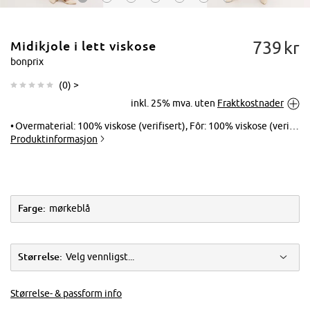
739
kr
Midikjole i lett viskose
bonprix
(
0
) >
inkl. 25% mva. uten
Fraktkostnader
Trykk for å
forstørre
Overmaterial: 100% viskose (verifisert), Fôr: 100% viskose (verifisert)
Produktinformasjon
Farge:
mørkeblå
Størrelse:
Velg vennligst...
Størrelse- & passform info