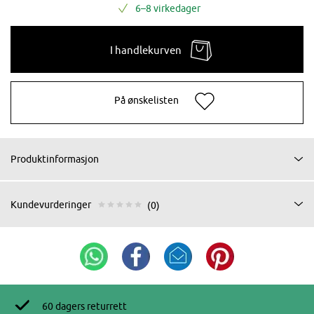
6–8 virkedager
I handlekurven
På ønskelisten
Produktinformasjon
Kundevurderinger
(0)
60 dagers returrett