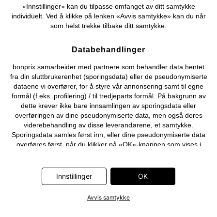
«Innstillinger» kan du tilpasse omfanget av ditt samtykke
individuelt. Ved å klikke på lenken «Avvis samtykke» kan du når
som helst trekke tilbake ditt samtykke.
Databehandlinger
bonprix samarbeider med partnere som behandler data hentet
fra din sluttbrukerenhet (sporingsdata) eller de pseudonymiserte
dataene vi overfører, for å styre vår annonsering samt til egne
formål (f.eks. profilering) / til tredjeparts formål. På bakgrunn av
dette krever ikke bare innsamlingen av sporingsdata eller
overføringen av dine pseudonymiserte data, men også deres
viderebehandling av disse leverandørene, et samtykke.
Sporingsdata samles først inn, eller dine pseudonymiserte data
overføres først, når du klikker på «OK»-knappen som vises i
banneret på bonprix' nettbutikk. Partnerne er følgende selskaper:
Adjust GmbH, Criteo SA, Flowbox AB, Google Ireland Ltd, Hurra
Communications GmbH, ID5 Technology Ltd, Meta Platforms
Innstillinger
OK
Ireland Ltd, Microsoft Ireland Operations Ltd, Pinterest Europe
Ltd, RTB-House GmbH, Snap Group Ltd, TikTok Information
Avvis samtykke
Technologies UK Ltd. Ytterligere informasjon om
databehandlingene utført av disse partnerne finner du i