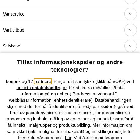
Vår service
Vårt tilbud
Selskapet
Tillat informasjonskapsler og andre
Topkategorier / Sesongvarer
teknologier?
bonprix og 12
partnere
trenger ditt samtykke (klikk på «OK») ved
Du kan også finne oss på
enkelte databehandlinger
, för att lagra och/eller hämta
information på en enhet (IP-adress, användar-ID,
webbläsarinformation, enhetsidentifierare). Databehandlingen
skjer med det formål å identifisere på tredjepartssider (også ved
Kjøpsvilkår
Personopplysninger
Cookie-innstillinger
bruk av pseudonymiserte e-postadresser), for personaliserte
annonser og innhold, måling av annonser og innhold, samt for å
få innsikt i målgrupper og produktutvikling. Mer informasjon om
Om Oss
Angre kjøp
samtykket (inkl. mulighet for tilbakekall) og innstillingsmuligheter
finner du når som helst
her
. Ved å klikke på knappen
©
2026 bonprix.