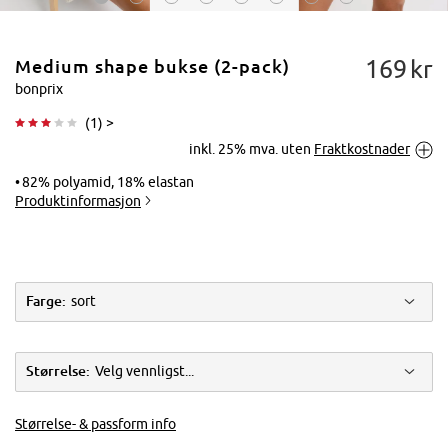
169
kr
Medium shape bukse (2-pack)
bonprix
(
1
) >
inkl. 25% mva. uten
Fraktkostnader
Trykk for å
forstørre
82% polyamid, 18% elastan
Produktinformasjon
Farge:
sort
Størrelse:
Velg vennligst...
Størrelse- & passform info