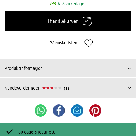
6–8 virkedager
I handlekurven
På ønskelisten
Produktinformasjon
Kundevurderinger
(1)
60 dagers returrett