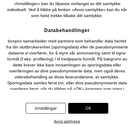
«Innstillinger» kan du tilpasse omfanget av ditt samtykke
individuelt. Ved å klikke på lenken «Avvis samtykke» kan du når
som helst trekke tilbake ditt samtykke.
Databehandlinger
bonprix samarbeider med partnere som behandler data hentet
fra din sluttbrukerenhet (sporingsdata) eller de pseudonymiserte
dataene vi overfører, for å styre vår annonsering samt til egne
formål (f.eks. profilering) / til tredjeparts formål. På bakgrunn av
dette krever ikke bare innsamlingen av sporingsdata eller
overføringen av dine pseudonymiserte data, men også deres
viderebehandling av disse leverandørene, et samtykke.
Sporingsdata samles først inn, eller dine pseudonymiserte data
overføres først, når du klikker på «OK»-knappen som vises i
banneret på bonprix' nettbutikk. Partnerne er følgende selskaper:
Adjust GmbH, Criteo SA, Flowbox AB, Google Ireland Ltd, Hurra
Communications GmbH, ID5 Technology Ltd, Meta Platforms
Innstillinger
OK
Ireland Ltd, Microsoft Ireland Operations Ltd, Pinterest Europe
Ltd, RTB-House GmbH, Snap Group Ltd, TikTok Information
Avvis samtykke
Technologies UK Ltd. Ytterligere informasjon om
databehandlingene utført av disse partnerne finner du i