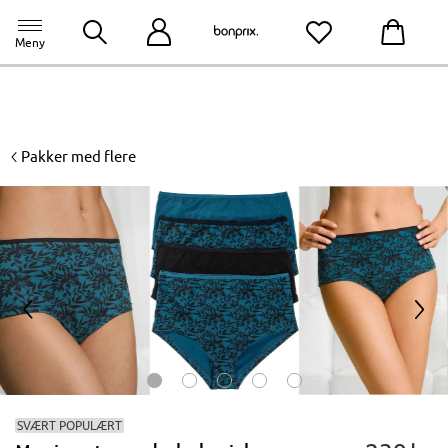
bonprix app
til appen
Meny
<
Pakker med flere
<
>
SVÆRT POPULÆRT