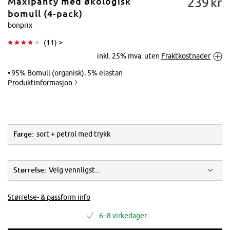
239
kr
Maxipanty med økologisk
bomull (4-pack)
bonprix
(
11
) >
Trykk for å
inkl. 25% mva. uten
Fraktkostnader
forstørre
95% Bomull (organisk), 5% elastan
Produktinformasjon
Farge:
sort + petrol med trykk
Størrelse:
Velg vennligst...
Størrelse- & passform info
6–8 virkedager