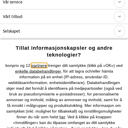
Vår service
Vårt tilbud
Selskapet
Topkategorier / Sesongvarer
Tillat informasjonskapsler og andre
teknologier?
Du kan også finne oss på
bonprix og 12
partnere
trenger ditt samtykke (klikk på «OK») ved
enkelte databehandlinger
, för att lagra och/eller hämta
information på en enhet (IP-adress, användar-ID,
webbläsarinformation, enhetsidentifierare). Databehandlingen
skjer med det formål å identifisere på tredjepartssider (også ved
Kjøpsvilkår
Personopplysninger
Cookie-innstillinger
bruk av pseudonymiserte e-postadresser), for personaliserte
annonser og innhold, måling av annonser og innhold, samt for å
Om Oss
Angre kjøp
få innsikt i målgrupper og produktutvikling. Mer informasjon om
samtykket (inkl. mulighet for tilbakekall) og innstillingsmuligheter
©
2026 bonprix.
finner du når som helst
her
. Ved å klikke på knappen
«Innstillinger» kan du tilpasse omfanget av ditt samtykke