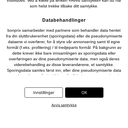
individuelt. Ved å klikke på lenken «Avvis samtykke» kan du når
som helst trekke tilbake ditt samtykke.
Databehandlinger
bonprix samarbeider med partnere som behandler data hentet
fra din sluttbrukerenhet (sporingsdata) eller de pseudonymiserte
dataene vi overfører, for å styre vår annonsering samt til egne
formål (f.eks. profilering) / til tredjeparts formål. På bakgrunn av
dette krever ikke bare innsamlingen av sporingsdata eller
overføringen av dine pseudonymiserte data, men også deres
viderebehandling av disse leverandørene, et samtykke.
Sporingsdata samles først inn, eller dine pseudonymiserte data
overføres først, når du klikker på «OK»-knappen som vises i
banneret på bonprix' nettbutikk. Partnerne er følgende selskaper:
Adjust GmbH, Criteo SA, Flowbox AB, Google Ireland Ltd, Hurra
Innstillinger
OK
Communications GmbH, ID5 Technology Ltd, Meta Platforms
Ireland Ltd, Microsoft Ireland Operations Ltd, Pinterest Europe
Ltd, RTB-House GmbH, Snap Group Ltd, TikTok Information
Avvis samtykke
Technologies UK Ltd. Ytterligere informasjon om
databehandlingene utført av disse partnerne finner du i
personvernerklæringen
. Informasjonen er også tilgjengelig via en
lenke i banneret.