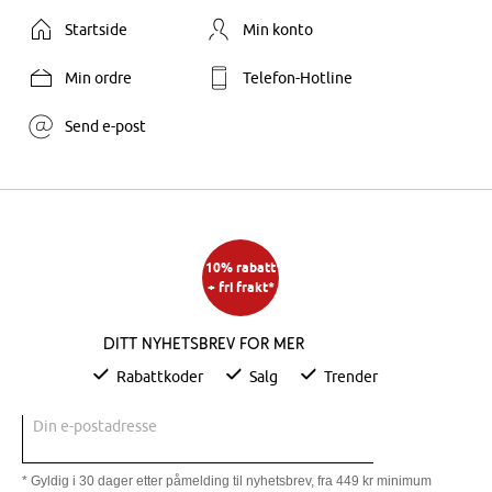
Startside
Min konto
Min ordre
Telefon-Hotline
Send e-post
10% rabatt
+ fri frakt*
Ditt nyhetsbrev for mer
Rabattkoder
Salg
Trender
Din e-postadresse
* Gyldig i 30 dager etter påmelding til nyhetsbrev, fra 449 kr minimum