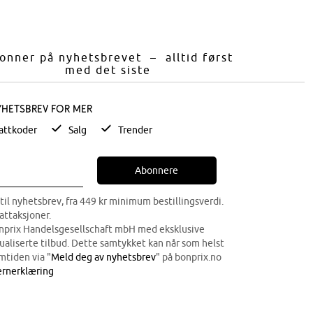
onner på nyhetsbrevet – alltid først
med det siste
yhetsbrev for mer
attkoder
Salg
Trender
Abonnere
til nyhetsbrev, fra 449 kr minimum bestillingsverdi.
attaksjoner.
onprix Handelsgesellschaft mbH med eksklusive
dualiserte tilbud. Dette samtykket kan når som helst
mtiden via "
Meld deg av nyhetsbrev
" på bonprix.no
rnerklæring