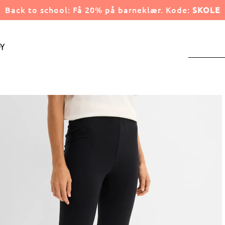
Back to school: Få 20% på barneklær. Kode:
SKOLE
y