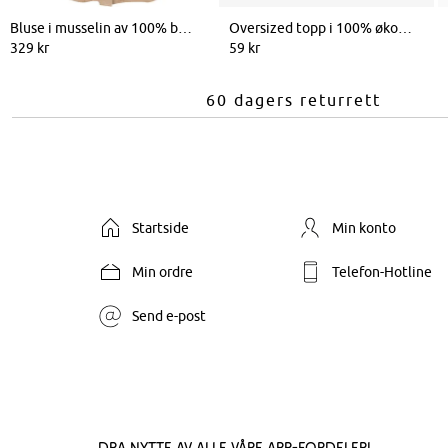
Bluse i musselin av 100% bomull
Oversized topp i 100% økologisk bomull
329 kr
59 kr
60 dagers returrett
Startside
Min konto
Min ordre
Telefon-Hotline
Send e-post
Dra nytte av alle våre app-fordeler!