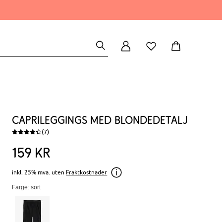
Caprileggings med blondedetalj
(7)
159
kr
inkl. 25% mva. uten
Fraktkostnader
Farge: sort