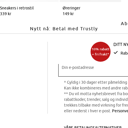
Sneakers i retrostil
Øreringer
339 kr
149 kr
Ab
Nytt nå: Betal med Trustly
Ditt n
10% rabatt
Rab
+ fri frakt*
Din e-postadresse
* Gyldig i 30 dager etter påmelding 
Kan ikke kombineres med andre rab
** Du vil motta nyhetsbrevet fra b
rabattkoder, trender, salg og indivi
trekkes tilbake med virkning for fre
eller nederst i hver e-post.
Personve
Våre betalingsalternativer