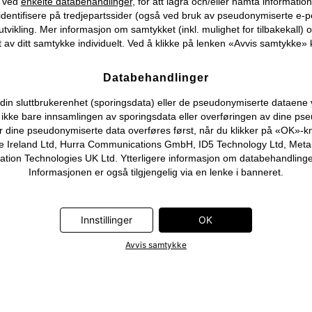
) ved
enkelte databehandlinger
, för att lagra och/eller hämta informati
identifisere på tredjepartssider (også ved bruk av pseudonymiserte e-p
tvikling. Mer informasjon om samtykket (inkl. mulighet for tilbakekall) o
 av ditt samtykke individuelt. Ved å klikke på lenken «Avvis samtykke» k
Databehandlinger
n sluttbrukerenhet (sporingsdata) eller de pseudonymiserte dataene vi o
ever ikke bare innsamlingen av sporingsdata eller overføringen av dine
r dine pseudonymiserte data overføres først, når du klikker på «OK»-k
 Ireland Ltd, Hurra Communications GmbH, ID5 Technology Ltd, Meta Pla
on Technologies UK Ltd. Ytterligere informasjon om databehandlingene
Informasjonen er også tilgjengelig via en lenke i banneret.
Innstillinger
OK
Avvis samtykke