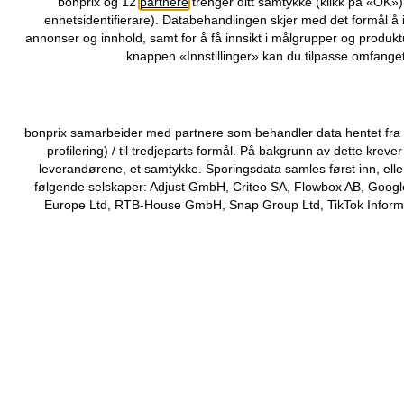
bonprix og 12
partnere
trenger ditt samtykke (klikk på «OK»
enhetsidentifierare). Databehandlingen skjer med det formål å 
annonser og innhold, samt for å få innsikt i målgrupper og produktu
knappen «Innstillinger» kan du tilpasse omfanget
bonprix samarbeider med partnere som behandler data hentet fra di
profilering) / til tredjeparts formål. På bakgrunn av dette kr
leverandørene, et samtykke. Sporingsdata samles først inn, elle
følgende selskaper: Adjust GmbH, Criteo SA, Flowbox AB, Google
Europe Ltd, RTB-House GmbH, Snap Group Ltd, TikTok Informati