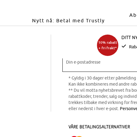
Ab
Nytt nå: Betal med Trustly
Ditt n
10% rabatt
Rab
+ fri frakt*
Din e-postadresse
* Gyldig i 30 dager etter påmelding 
Kan ikke kombineres med andre rab
** Du vil motta nyhetsbrevet fra b
rabattkoder, trender, salg og indivi
trekkes tilbake med virkning for fre
eller nederst i hver e-post.
Personve
Våre betalingsalternativer