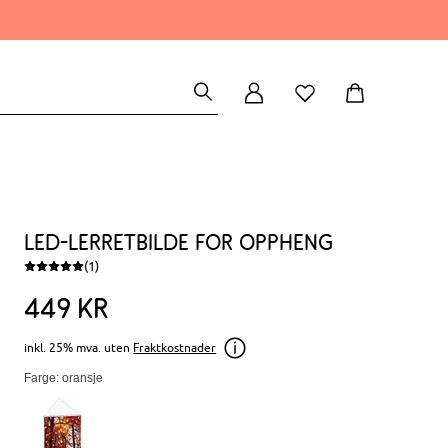
LED-lerretbilde for oppheng
(1)
449
kr
inkl. 25% mva. uten
Fraktkostnader
Farge: oransje