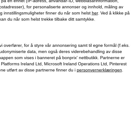
on på en enhet (IP-adress, användar-ID, webbläsarinformation,
ostadresser), for personaliserte annonser og innhold, måling av
g innstillingsmuligheter finner du når som helst
her
. Ved å klikke på
an du når som helst trekke tilbake ditt samtykke.
verfører, for å styre vår annonsering samt til egne formål (f.eks.
 pseudonymiserte data, men også deres viderebehandling av disse
nappen som vises i banneret på bonprix' nettbutikk. Partnerne er
tforms Ireland Ltd, Microsoft Ireland Operations Ltd, Pinterest
 utført av disse partnerne finner du i
personvernerklæringen
.