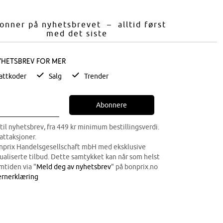
onner på nyhetsbrevet – alltid først
med det siste
yhetsbrev for mer
attkoder
Salg
Trender
Abonnere
til nyhetsbrev, fra 449 kr minimum bestillingsverdi.
attaksjoner.
onprix Handelsgesellschaft mbH med eksklusive
dualiserte tilbud. Dette samtykket kan når som helst
mtiden via "
Meld deg av nyhetsbrev
" på bonprix.no
rnerklæring