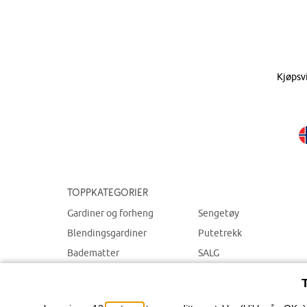
Kjøpsv
Toppkategorier
Gardiner og forheng
Sengetøy
Blendingsgardiner
Putetrekk
Badematter
SALG
Dekorasjon
Hjem tilbehør