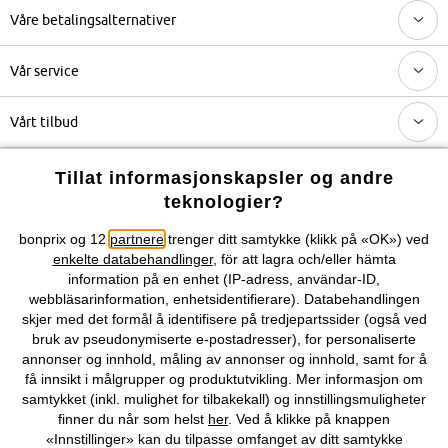
Våre betalingsalternativer
Vår service
Vårt tilbud
Selskapet
Tillat informasjonskapsler og andre
teknologier?
Du kan også finne oss på
bonprix og 12
partnere
trenger ditt samtykke (klikk på «OK») ved
enkelte databehandlinger
, för att lagra och/eller hämta
information på en enhet (IP-adress, användar-ID,
webbläsarinformation, enhetsidentifierare). Databehandlingen
skjer med det formål å identifisere på tredjepartssider (også ved
Kjøpsvilkår
Personopplysninger
Cookie-innstillinger
bruk av pseudonymiserte e-postadresser), for personaliserte
annonser og innhold, måling av annonser og innhold, samt for å
få innsikt i målgrupper og produktutvikling. Mer informasjon om
Om Oss
Angre kjøp
samtykket (inkl. mulighet for tilbakekall) og innstillingsmuligheter
finner du når som helst
her
. Ved å klikke på knappen
©
2026 bonprix.
«Innstillinger» kan du tilpasse omfanget av ditt samtykke