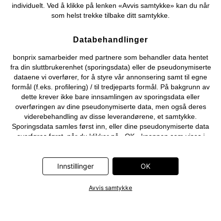
individuelt. Ved å klikke på lenken «Avvis samtykke» kan du når
som helst trekke tilbake ditt samtykke.
Databehandlinger
bonprix samarbeider med partnere som behandler data hentet
fra din sluttbrukerenhet (sporingsdata) eller de pseudonymiserte
dataene vi overfører, for å styre vår annonsering samt til egne
formål (f.eks. profilering) / til tredjeparts formål. På bakgrunn av
dette krever ikke bare innsamlingen av sporingsdata eller
overføringen av dine pseudonymiserte data, men også deres
viderebehandling av disse leverandørene, et samtykke.
Sporingsdata samles først inn, eller dine pseudonymiserte data
overføres først, når du klikker på «OK»-knappen som vises i
banneret på bonprix' nettbutikk. Partnerne er følgende selskaper:
Adjust GmbH, Criteo SA, Flowbox AB, Google Ireland Ltd, Hurra
Communications GmbH, ID5 Technology Ltd, Meta Platforms
Innstillinger
OK
Ireland Ltd, Microsoft Ireland Operations Ltd, Pinterest Europe
Ltd, RTB-House GmbH, Snap Group Ltd, TikTok Information
Avvis samtykke
Technologies UK Ltd. Ytterligere informasjon om
databehandlingene utført av disse partnerne finner du i
personvernerklæringen
. Informasjonen er også tilgjengelig via en