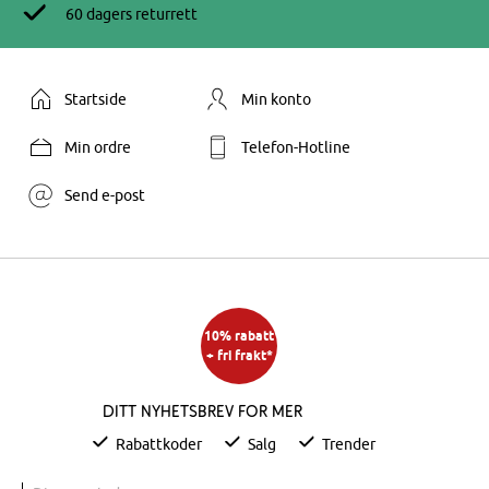
60 dagers returrett
Startside
Min konto
Min ordre
Telefon-Hotline
Send e-post
10% rabatt
+ fri frakt*
Ditt nyhetsbrev for mer
Rabattkoder
Salg
Trender