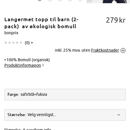
279
kr
Langermet topp til barn (2-
pack) av økologisk bomull
bonprix
(
0
) >
Trykk for å
inkl. 25% mva. uten
Fraktkostnader
forstørre
100% Bomull (organisk)
Produktinformasjon
Farge:
safirblå+fuksia
Størrelse:
Velg vennligst...
Størrelse- & passform info