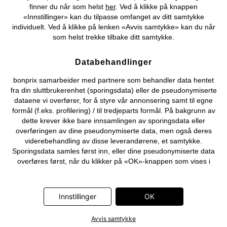
finner du når som helst
her
. Ved å klikke på knappen
©
2026 bonprix.
«Innstillinger» kan du tilpasse omfanget av ditt samtykke
individuelt. Ved å klikke på lenken «Avvis samtykke» kan du når
som helst trekke tilbake ditt samtykke.
Databehandlinger
bonprix samarbeider med partnere som behandler data hentet
fra din sluttbrukerenhet (sporingsdata) eller de pseudonymiserte
dataene vi overfører, for å styre vår annonsering samt til egne
formål (f.eks. profilering) / til tredjeparts formål. På bakgrunn av
dette krever ikke bare innsamlingen av sporingsdata eller
overføringen av dine pseudonymiserte data, men også deres
viderebehandling av disse leverandørene, et samtykke.
Sporingsdata samles først inn, eller dine pseudonymiserte data
overføres først, når du klikker på «OK»-knappen som vises i
banneret på bonprix' nettbutikk. Partnerne er følgende selskaper:
Adjust GmbH, Criteo SA, Flowbox AB, Google Ireland Ltd, Hurra
Communications GmbH, ID5 Technology Ltd, Meta Platforms
Innstillinger
OK
Ireland Ltd, Microsoft Ireland Operations Ltd, Pinterest Europe
Ltd, RTB-House GmbH, Snap Group Ltd, TikTok Information
Avvis samtykke
Technologies UK Ltd. Ytterligere informasjon om