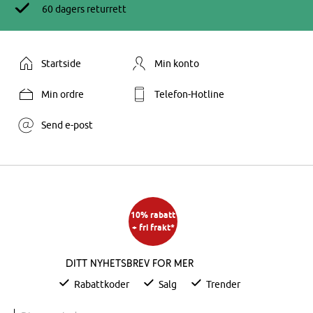
60 dagers returrett
Startside
Min konto
Min ordre
Telefon-Hotline
Send e-post
10% rabatt
+ fri frakt*
Ditt nyhetsbrev for mer
Rabattkoder
Salg
Trender