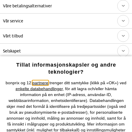
Våre betalingsalternativer
Vår service
Vårt tilbud
Selskapet
Tillat informasjonskapsler og andre
Topkategorier / Sesongvarer
teknologier?
bonprix og 12
partnere
trenger ditt samtykke (klikk på «OK») ved
Du kan også finne oss på
enkelte databehandlinger
, för att lagra och/eller hämta
information på en enhet (IP-adress, användar-ID,
webbläsarinformation, enhetsidentifierare). Databehandlingen
skjer med det formål å identifisere på tredjepartssider (også ved
bruk av pseudonymiserte e-postadresser), for personaliserte
Kjøpsvilkår
Personopplysninger
Cookie-innstillinger
annonser og innhold, måling av annonser og innhold, samt for å
få innsikt i målgrupper og produktutvikling. Mer informasjon om
Om Oss
Angre kjøp
samtykket (inkl. mulighet for tilbakekall) og innstillingsmuligheter