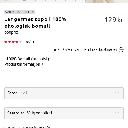
SVÆRT POPULÆRT
129
kr
Langermet topp i 100%
økologisk bomull
bonprix
(
85
) >
Trykk for å
inkl. 25% mva. uten
Fraktkostnader
forstørre
100% Bomull (organisk)
Produktinformasjon
Farge:
hvit
Størrelse:
Velg vennligst...
Størrelse- & passform info