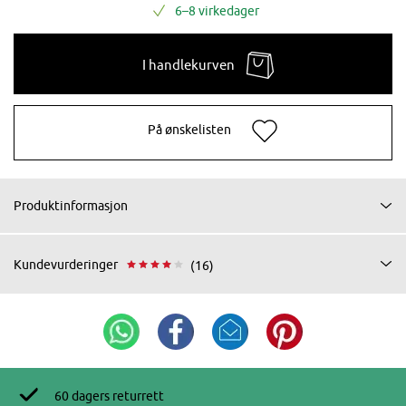
6–8 virkedager
I handlekurven
På ønskelisten
Produktinformasjon
Kundevurderinger
(16)
60 dagers returrett