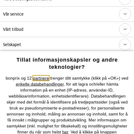
Vår service
Vårt tilbud
Selskapet
Tillat informasjonskapsler og andre
Topkategorier / Sesongvarer
teknologier?
bonprix og 12
partnere
trenger ditt samtykke (klikk på «OK») ved
Du kan også finne oss på
enkelte databehandlinger
, för att lagra och/eller hämta
information på en enhet (IP-adress, användar-ID,
webbläsarinformation, enhetsidentifierare). Databehandlingen
skjer med det formål å identifisere på tredjepartssider (også ved
bruk av pseudonymiserte e-postadresser), for personaliserte
Kjøpsvilkår
Personopplysninger
Cookie-innstillinger
annonser og innhold, måling av annonser og innhold, samt for å
få innsikt i målgrupper og produktutvikling. Mer informasjon om
Om Oss
Angre kjøp
samtykket (inkl. mulighet for tilbakekall) og innstillingsmuligheter
finner du når som helst
her
. Ved å klikke på knappen
©
2026 bonprix.