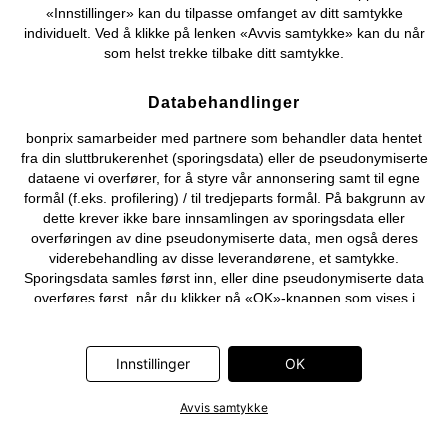
«Innstillinger» kan du tilpasse omfanget av ditt samtykke
individuelt. Ved å klikke på lenken «Avvis samtykke» kan du når
som helst trekke tilbake ditt samtykke.
Databehandlinger
bonprix samarbeider med partnere som behandler data hentet
fra din sluttbrukerenhet (sporingsdata) eller de pseudonymiserte
dataene vi overfører, for å styre vår annonsering samt til egne
formål (f.eks. profilering) / til tredjeparts formål. På bakgrunn av
dette krever ikke bare innsamlingen av sporingsdata eller
overføringen av dine pseudonymiserte data, men også deres
viderebehandling av disse leverandørene, et samtykke.
Sporingsdata samles først inn, eller dine pseudonymiserte data
overføres først, når du klikker på «OK»-knappen som vises i
banneret på bonprix' nettbutikk. Partnerne er følgende selskaper:
Adjust GmbH, Criteo SA, Flowbox AB, Google Ireland Ltd, Hurra
Communications GmbH, ID5 Technology Ltd, Meta Platforms
Innstillinger
OK
Ireland Ltd, Microsoft Ireland Operations Ltd, Pinterest Europe
Ltd, RTB-House GmbH, Snap Group Ltd, TikTok Information
Avvis samtykke
Technologies UK Ltd. Ytterligere informasjon om
databehandlingene utført av disse partnerne finner du i