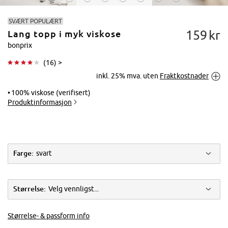
SVÆRT POPULÆRT
159
kr
Lang topp i myk viskose
bonprix
(
16
) >
inkl. 25% mva. uten
Fraktkostnader
Trykk for å
forstørre
100% viskose (verifisert)
Produktinformasjon
Farge:
svart
Størrelse:
Velg vennligst...
Størrelse- & passform info