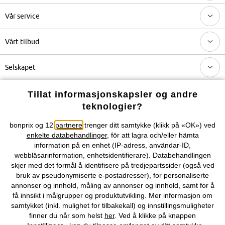
Vår service
Vårt tilbud
Selskapet
Topkategorier / Sesongvarer
Tillat informasjonskapsler og andre
teknologier?
Du kan også finne oss på
bonprix og 12
partnere
trenger ditt samtykke (klikk på «OK») ved
enkelte databehandlinger
, för att lagra och/eller hämta
information på en enhet (IP-adress, användar-ID,
webbläsarinformation, enhetsidentifierare). Databehandlingen
skjer med det formål å identifisere på tredjepartssider (også ved
Kjøpsvilkår
Personopplysninger
Cookie-innstillinger
bruk av pseudonymiserte e-postadresser), for personaliserte
annonser og innhold, måling av annonser og innhold, samt for å
få innsikt i målgrupper og produktutvikling. Mer informasjon om
Om Oss
Angre kjøp
samtykket (inkl. mulighet for tilbakekall) og innstillingsmuligheter
finner du når som helst
her
. Ved å klikke på knappen
©
2026 bonprix.