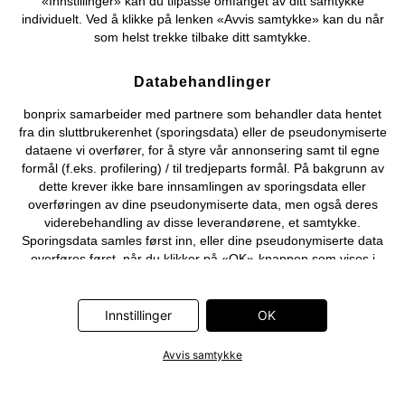
«Innstillinger» kan du tilpasse omfanget av ditt samtykke
individuelt. Ved å klikke på lenken «Avvis samtykke» kan du når
som helst trekke tilbake ditt samtykke.
Databehandlinger
bonprix samarbeider med partnere som behandler data hentet
fra din sluttbrukerenhet (sporingsdata) eller de pseudonymiserte
dataene vi overfører, for å styre vår annonsering samt til egne
formål (f.eks. profilering) / til tredjeparts formål. På bakgrunn av
dette krever ikke bare innsamlingen av sporingsdata eller
overføringen av dine pseudonymiserte data, men også deres
viderebehandling av disse leverandørene, et samtykke.
Sporingsdata samles først inn, eller dine pseudonymiserte data
overføres først, når du klikker på «OK»-knappen som vises i
banneret på bonprix' nettbutikk. Partnerne er følgende selskaper:
Adjust GmbH, Criteo SA, Flowbox AB, Google Ireland Ltd, Hurra
Communications GmbH, ID5 Technology Ltd, Meta Platforms
Innstillinger
OK
Ireland Ltd, Microsoft Ireland Operations Ltd, Pinterest Europe
Ltd, RTB-House GmbH, Snap Group Ltd, TikTok Information
Avvis samtykke
Technologies UK Ltd. Ytterligere informasjon om
databehandlingene utført av disse partnerne finner du i
personvernerklæringen
. Informasjonen er også tilgjengelig via en