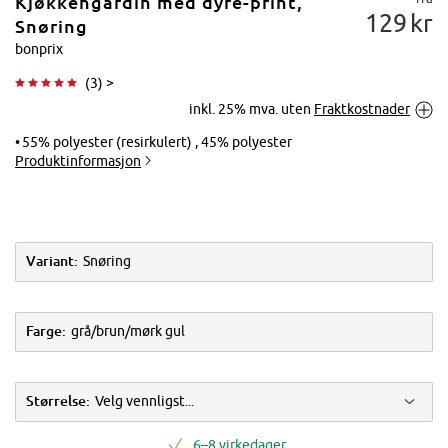
Kjøkkengardin med dyre-print,
129
kr
Snøring
bonprix
(
3
) >
Trykk for å
inkl. 25% mva. uten
Fraktkostnader
forstørre
55% polyester (resirkulert) , 45% polyester
Produktinformasjon
Variant:
Snøring
Farge:
grå/brun/mørk gul
Størrelse:
Velg vennligst...
6–8 virkedager