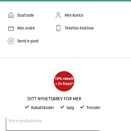
Startside
Min konto
Min ordre
Telefon-Hotline
Send e-post
10% rabatt
+ fri frakt*
Ditt nyhetsbrev for mer
Rabattkoder
Salg
Trender
Din e-postadresse