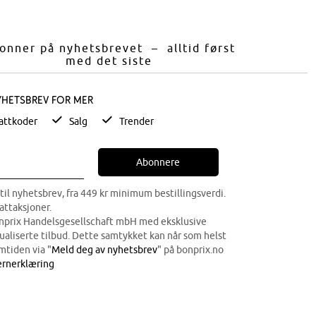
onner på nyhetsbrevet – alltid først
med det siste
yhetsbrev for mer
attkoder
Salg
Trender
Abonnere
til nyhetsbrev, fra 449 kr minimum bestillingsverdi.
attaksjoner.
onprix Handelsgesellschaft mbH med eksklusive
dualiserte tilbud. Dette samtykket kan når som helst
mtiden via "
Meld deg av nyhetsbrev
" på bonprix.no
rnerklæring