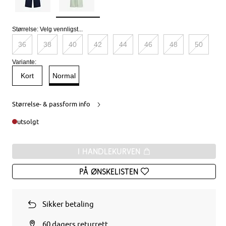
Størrelse:
Velg vennligst...
36
38
40
42
44
46
48
50
Variante:
Kort
Normal
Størrelse- & passform info
utsolgt
I handlekurven
På ønskelisten
Sikker betaling
60 dagers returrett