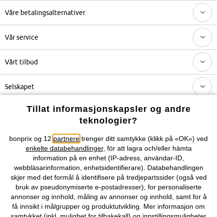
Våre betalingsalternativer
Vår service
Vårt tilbud
Selskapet
Tillat informasjonskapsler og andre
Topkategorier / Sesongvarer
teknologier?
bonprix og 12
partnere
trenger ditt samtykke (klikk på «OK») ved
Du kan også finne oss på
enkelte databehandlinger
, för att lagra och/eller hämta
information på en enhet (IP-adress, användar-ID,
webbläsarinformation, enhetsidentifierare). Databehandlingen
skjer med det formål å identifisere på tredjepartssider (også ved
bruk av pseudonymiserte e-postadresser), for personaliserte
Kjøpsvilkår
Personopplysninger
Cookie-innstillinger
annonser og innhold, måling av annonser og innhold, samt for å
få innsikt i målgrupper og produktutvikling. Mer informasjon om
Om Oss
Angre kjøp
samtykket (inkl. mulighet for tilbakekall) og innstillingsmuligheter