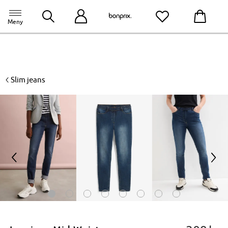
bonprix app
til appen
Meny
<
Slim jeans
<
>