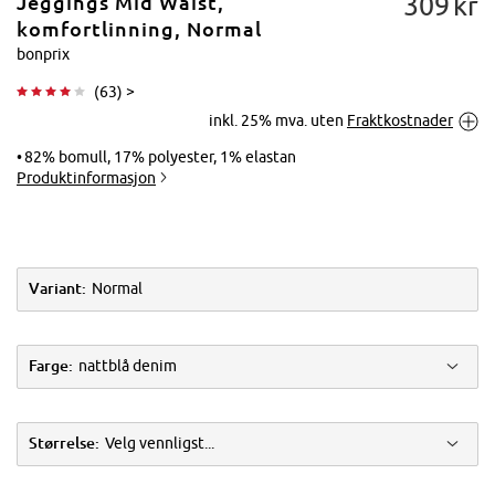
309
kr
Jeggings Mid Waist,
komfortlinning, Normal
bonprix
(
63
) >
Trykk for å
inkl. 25% mva. uten
Fraktkostnader
forstørre
82% bomull, 17% polyester, 1% elastan
Produktinformasjon
Variant:
Normal
Farge:
nattblå denim
Størrelse:
Velg vennligst...