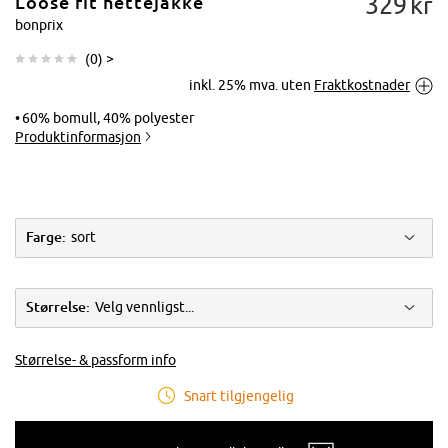
329
kr
Loose fit hettejakke
bonprix
(
0
) >
inkl. 25% mva. uten
Fraktkostnader
Trykk for å
forstørre
60% bomull, 40% polyester
Produktinformasjon
Farge:
sort
Størrelse:
Velg vennligst...
Størrelse- & passform info
Snart tilgjengelig