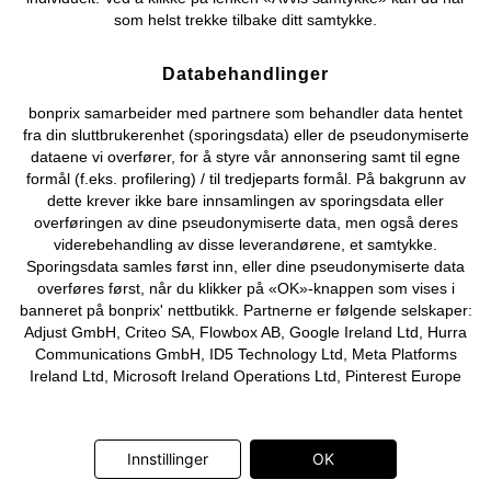
Om Oss
Angre kjøp
som helst trekke tilbake ditt samtykke.
©
2026 bonprix.
Databehandlinger
bonprix samarbeider med partnere som behandler data hentet
fra din sluttbrukerenhet (sporingsdata) eller de pseudonymiserte
dataene vi overfører, for å styre vår annonsering samt til egne
formål (f.eks. profilering) / til tredjeparts formål. På bakgrunn av
dette krever ikke bare innsamlingen av sporingsdata eller
overføringen av dine pseudonymiserte data, men også deres
viderebehandling av disse leverandørene, et samtykke.
Sporingsdata samles først inn, eller dine pseudonymiserte data
overføres først, når du klikker på «OK»-knappen som vises i
banneret på bonprix' nettbutikk. Partnerne er følgende selskaper:
Adjust GmbH, Criteo SA, Flowbox AB, Google Ireland Ltd, Hurra
Communications GmbH, ID5 Technology Ltd, Meta Platforms
Ireland Ltd, Microsoft Ireland Operations Ltd, Pinterest Europe
Ltd, RTB-House GmbH, Snap Group Ltd, TikTok Information
Technologies UK Ltd. Ytterligere informasjon om
databehandlingene utført av disse partnerne finner du i
Innstillinger
OK
personvernerklæringen
. Informasjonen er også tilgjengelig via en
lenke i banneret.