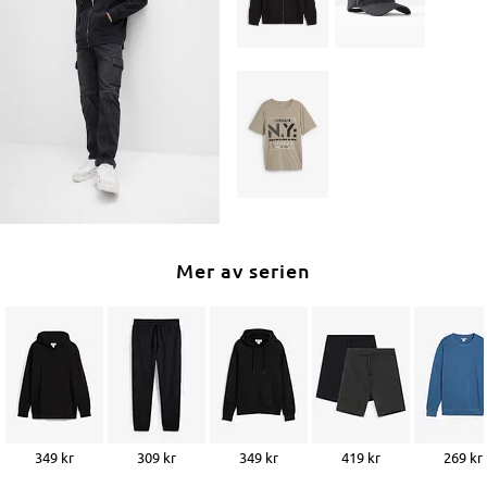
Mer av serien
349 kr
309 kr
349 kr
419 kr
269 kr