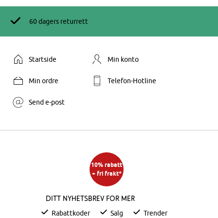
60 dagers returrett
Startside
Min konto
Min ordre
Telefon-Hotline
Send e-post
10% rabatt
+ fri frakt*
Ditt nyhetsbrev for mer
Rabattkoder
Salg
Trender