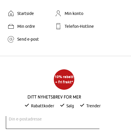
Startside
Min konto
Min ordre
Telefon-Hotline
Send e-post
10% rabatt
+ fri frakt*
Ditt nyhetsbrev for mer
Rabattkoder
Salg
Trender
Din e-postadresse