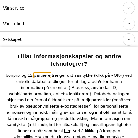
Vår service
Vårt tilbud
Selskapet
Topkategorier / Sesongvarer
Tillat informasjonskapsler og andre
teknologier?
Du kan også finne oss på
bonprix og 12
partnere
trenger ditt samtykke (klikk på «OK») ved
enkelte databehandlinger
, för att lagra och/eller hämta
information på en enhet (IP-adress, användar-ID,
webbläsarinformation, enhetsidentifierare). Databehandlingen
skjer med det formål å identifisere på tredjepartssider (også ved
Kjøpsvilkår
Personopplysninger
Cookie-innstillinger
bruk av pseudonymiserte e-postadresser), for personaliserte
annonser og innhold, måling av annonser og innhold, samt for å
få innsikt i målgrupper og produktutvikling. Mer informasjon om
Om Oss
Angre kjøp
samtykket (inkl. mulighet for tilbakekall) og innstillingsmuligheter
finner du når som helst
her
. Ved å klikke på knappen
©
2026 bonprix.
«Innstillinger» kan du tilpasse omfanget av ditt samtykke