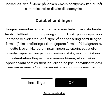
individuelt. Ved å klikke på lenken «Avvis samtykke» kan du når
som helst trekke tilbake ditt samtykke.
Databehandlinger
bonprix samarbeider med partnere som behandler data hentet
fra din sluttbrukerenhet (sporingsdata) eller de pseudonymiserte
dataene vi overfører, for å styre vår annonsering samt til egne
formål (f.eks. profilering) / til tredjeparts formål. På bakgrunn av
dette krever ikke bare innsamlingen av sporingsdata eller
overføringen av dine pseudonymiserte data, men også deres
viderebehandling av disse leverandørene, et samtykke.
Sporingsdata samles først inn, eller dine pseudonymiserte data
overføres først, når du klikker på «OK»-knappen som vises i
banneret på bonprix' nettbutikk. Partnerne er følgende selskaper:
Adjust GmbH, Criteo SA, Flowbox AB, Google Ireland Ltd, Hurra
Communications GmbH, ID5 Technology Ltd, Meta Platforms
Innstillinger
OK
Ireland Ltd, Microsoft Ireland Operations Ltd, Pinterest Europe
Ltd, RTB-House GmbH, Snap Group Ltd, TikTok Information
Avvis samtykke
Technologies UK Ltd. Ytterligere informasjon om
databehandlingene utført av disse partnerne finner du i
personvernerklæringen
. Informasjonen er også tilgjengelig via en