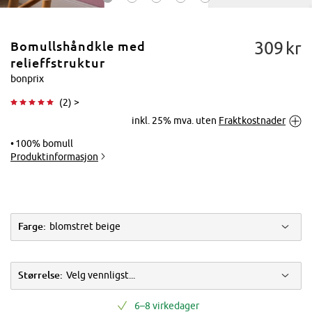
309
kr
Bomullshåndkle med
relieffstruktur
bonprix
(
2
) >
Trykk for å
inkl. 25% mva. uten
Fraktkostnader
forstørre
100% bomull
Produktinformasjon
Farge:
blomstret beige
Størrelse:
Velg vennligst...
6–8 virkedager