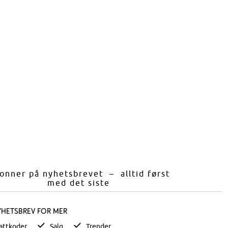
onner på nyhetsbrevet – alltid først
med det siste
yhetsbrev for mer
attkoder
Salg
Trender