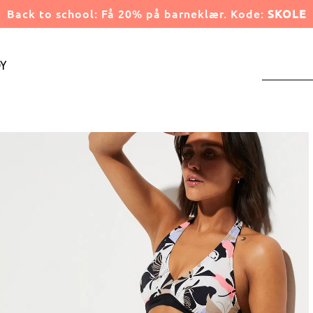
Back to school: Få 20% på barneklær. Kode:
SKOLE
y