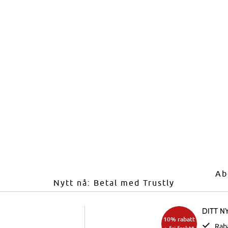
Ab
Nytt nå: Betal med Trustly
Ditt n
10% rabatt
Rab