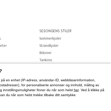
Sesongens stiler
s
Sommerkjoler
orter
Strandkjoler
Bikinier
Tankinis
Strandplagg
?
on på en enhet (IP-adress, användar-ID, webbläsarinformation,
ostadresser), for personaliserte annonser og innhold, måling av
g innstillingsmuligheter finner du når som helst
her
. Ved å klikke på
an du når som helst trekke tilbake ditt samtykke.