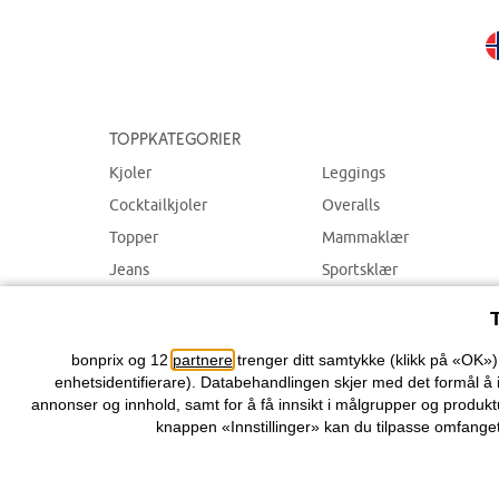
Toppkategorier
Kjoler
Leggings
Cocktailkjoler
Overalls
Topper
Mammaklær
Jeans
Sportsklær
Bukser
Badetøy
Smykker
bonprix og 12
partnere
trenger ditt samtykke (klikk på «OK»
enhetsidentifierare). Databehandlingen skjer med det formål å 
annonser og innhold, samt for å få innsikt i målgrupper og produktu
knappen «Innstillinger» kan du tilpasse omfanget