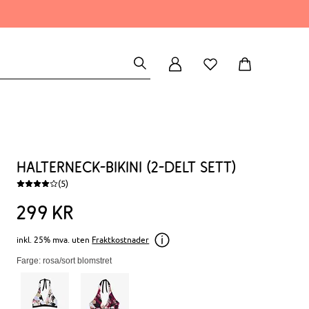
Halterneck-bikini (2-delt sett)
(5)
299
kr
inkl. 25% mva. uten
Fraktkostnader
Farge: rosa/sort blomstret