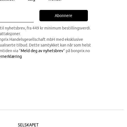
Abonnere
til nyhetsbrev, fra 449 kr minimum bestillingsverdi.
attaksjoner.
onprix Handelsgesellschaft mbH med eksklusive
dualiserte tilbud. Dette samtykket kan når som helst
mtiden via "
Meld deg av nyhetsbrev
" på bonprix.no
rnerklæring
Selskapet