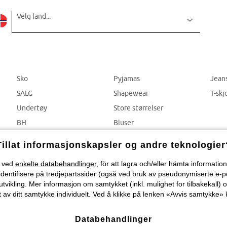
Velg land...
Sko
Pyjamas
Jean
SALG
Shapewear
T-skj
Undertøy
Store størrelser
BH
Bluser
Truser
Bukser
Tillat informasjonskapsler og andre teknologier
) ved
enkelte databehandlinger
, för att lagra och/eller hämta informati
identifisere på tredjepartssider (også ved bruk av pseudonymiserte e-p
tvikling. Mer informasjon om samtykket (inkl. mulighet for tilbakekall) o
 av ditt samtykke individuelt. Ved å klikke på lenken «Avvis samtykke» k
Databehandlinger