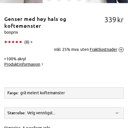
339
kr
Genser med høy hals og
koftemønster
bonprix
(
8
) >
Trykk for å
inkl. 25% mva. uten
Fraktkostnader
forstørre
100% akryl
Produktinformasjon
Farge:
grå melert koftemønster
Størrelse:
Velg vennligst...
Størrelse- & passform info