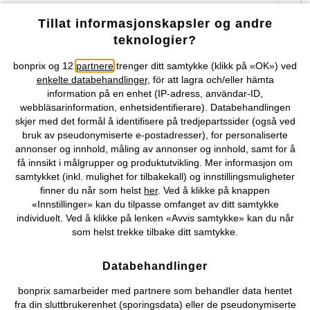
Tillat informasjonskapsler og andre
Selskapet
teknologier?
Topkategorier / Sesongvarer
bonprix og 12
partnere
trenger ditt samtykke (klikk på «OK») ved
enkelte databehandlinger
, för att lagra och/eller hämta
information på en enhet (IP-adress, användar-ID,
webbläsarinformation, enhetsidentifierare). Databehandlingen
Du kan også finne oss på
skjer med det formål å identifisere på tredjepartssider (også ved
bruk av pseudonymiserte e-postadresser), for personaliserte
annonser og innhold, måling av annonser og innhold, samt for å
få innsikt i målgrupper og produktutvikling. Mer informasjon om
samtykket (inkl. mulighet for tilbakekall) og innstillingsmuligheter
Kjøpsvilkår
Personopplysninger
Cookie-innstillinger
finner du når som helst
her
. Ved å klikke på knappen
«Innstillinger» kan du tilpasse omfanget av ditt samtykke
Om Oss
Angre kjøp
individuelt. Ved å klikke på lenken «Avvis samtykke» kan du når
som helst trekke tilbake ditt samtykke.
©
2026 bonprix.
Databehandlinger
bonprix samarbeider med partnere som behandler data hentet
fra din sluttbrukerenhet (sporingsdata) eller de pseudonymiserte