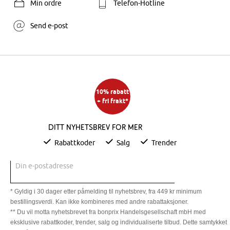
Min ordre
Telefon-Hotline
Send e-post
10% rabatt
+ fri frakt*
Ditt nyhetsbrev for mer
Rabattkoder
Salg
Trender
Din e-postadresse
* Gyldig i 30 dager etter påmelding til nyhetsbrev, fra 449 kr minimum
bestillingsverdi. Kan ikke kombineres med andre rabattaksjoner.
** Du vil motta nyhetsbrevet fra bonprix Handelsgesellschaft mbH med
eksklusive rabattkoder, trender, salg og individualiserte tilbud. Dette samtykket