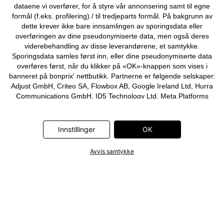
dataene vi overfører, for å styre vår annonsering samt til egne
formål (f.eks. profilering) / til tredjeparts formål. På bakgrunn av
dette krever ikke bare innsamlingen av sporingsdata eller
overføringen av dine pseudonymiserte data, men også deres
viderebehandling av disse leverandørene, et samtykke.
Sporingsdata samles først inn, eller dine pseudonymiserte data
overføres først, når du klikker på «OK»-knappen som vises i
banneret på bonprix' nettbutikk. Partnerne er følgende selskaper:
Adjust GmbH, Criteo SA, Flowbox AB, Google Ireland Ltd, Hurra
Communications GmbH, ID5 Technology Ltd, Meta Platforms
Ireland Ltd, Microsoft Ireland Operations Ltd, Pinterest Europe
Ltd, RTB-House GmbH, Snap Group Ltd, TikTok Information
Technologies UK Ltd. Ytterligere informasjon om
Innstillinger
OK
databehandlingene utført av disse partnerne finner du i
personvernerklæringen
. Informasjonen er også tilgjengelig via en
Avvis samtykke
lenke i banneret.