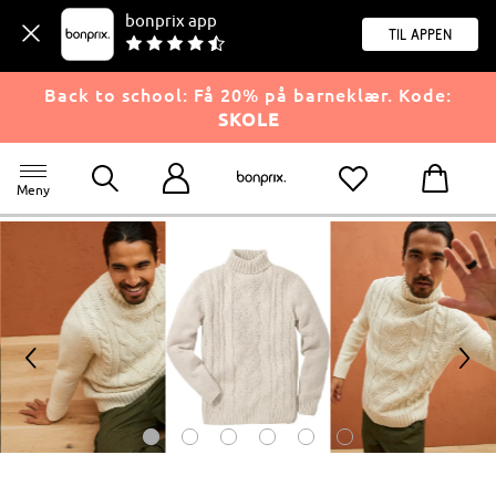
bonprix app
til appen
Back to school: Få 20% på barneklær. Kode:
SKOLE
Meny
<
>