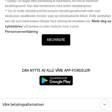
* Gyldig i 30 dager etter påmelding til nyhetsbrev, fra 449 kr minimum
bestillingsverdi. Kan ikke kombineres med andre rabattaksjoner.
** Du vil motta nyhetsbrevet fra bonprix Handelsgesellschaft mbH med
eksklusive rabattkoder, trender, salg og individualiserte tilbud. Dette samtykket
Meld deg av
kan når som helst trekkes tilbake med virkning for fremtiden via "
nyhetsbrev
" på bonprix.no eller nederst i hver e-post.
Personvernerklæring
Abonnere
Dra nytte av alle våre app-fordeler!
Våre betalingsalternativer