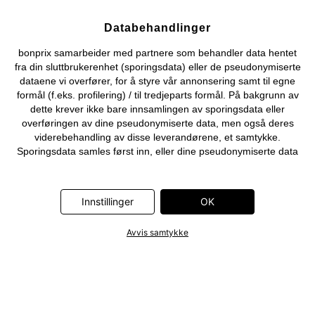
Databehandlinger
bonprix samarbeider med partnere som behandler data hentet
fra din sluttbrukerenhet (sporingsdata) eller de pseudonymiserte
dataene vi overfører, for å styre vår annonsering samt til egne
formål (f.eks. profilering) / til tredjeparts formål. På bakgrunn av
dette krever ikke bare innsamlingen av sporingsdata eller
overføringen av dine pseudonymiserte data, men også deres
viderebehandling av disse leverandørene, et samtykke.
Sporingsdata samles først inn, eller dine pseudonymiserte data
overføres først, når du klikker på «OK»-knappen som vises i
banneret på bonprix' nettbutikk. Partnerne er følgende selskaper:
Adjust GmbH, Criteo SA, Flowbox AB, Google Ireland Ltd, Hurra
Innstillinger
OK
Communications GmbH, ID5 Technology Ltd, Meta Platforms
Ireland Ltd, Microsoft Ireland Operations Ltd, Pinterest Europe
Avvis samtykke
Ltd, RTB-House GmbH, Snap Group Ltd, TikTok Information
Technologies UK Ltd. Ytterligere informasjon om
databehandlingene utført av disse partnerne finner du i
personvernerklæringen
. Informasjonen er også tilgjengelig via en
lenke i banneret.