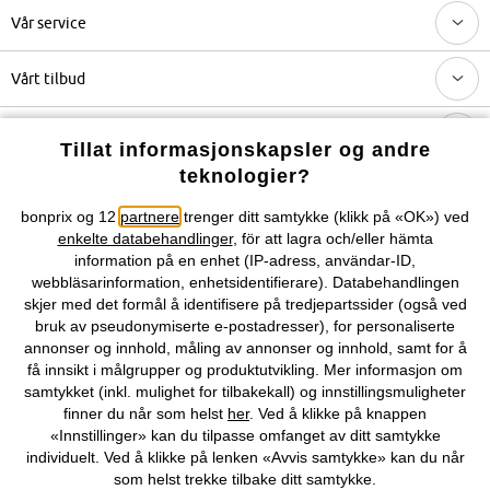
Vår service
Vårt tilbud
Selskapet
Tillat informasjonskapsler og andre
teknologier?
Du kan også finne oss på
bonprix og 12
partnere
trenger ditt samtykke (klikk på «OK») ved
enkelte databehandlinger
, för att lagra och/eller hämta
information på en enhet (IP-adress, användar-ID,
webbläsarinformation, enhetsidentifierare). Databehandlingen
skjer med det formål å identifisere på tredjepartssider (også ved
Kjøpsvilkår
Personopplysninger
Cookie-innstillinger
bruk av pseudonymiserte e-postadresser), for personaliserte
annonser og innhold, måling av annonser og innhold, samt for å
Om Oss
Angre kjøp
få innsikt i målgrupper og produktutvikling. Mer informasjon om
samtykket (inkl. mulighet for tilbakekall) og innstillingsmuligheter
©
2026 bonprix.
finner du når som helst
her
. Ved å klikke på knappen
«Innstillinger» kan du tilpasse omfanget av ditt samtykke
individuelt. Ved å klikke på lenken «Avvis samtykke» kan du når
som helst trekke tilbake ditt samtykke.