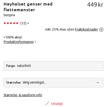
449
kr
Høyhalset genser med
flettemønster
bonprix
(
12
) >
Trykk for å
inkl. 25% mva. uten
Fraktkostnader
forstørre
100% akryl
Produktinformasjon
Farge:
naturhvit
Størrelse:
Velg vennligst...
Størrelse- & passform info
Utsolgt