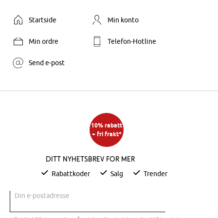
Startside
Min konto
Min ordre
Telefon-Hotline
Send e-post
10% rabatt
+ fri frakt*
Ditt nyhetsbrev for mer
Rabattkoder
Salg
Trender
Din e-postadresse