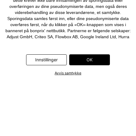
dette krever ikke bare innsamlingen av sporingsdata eller
overføringen av dine pseudonymiserte data, men også deres
viderebehandling av disse leverandørene, et samtykke.
Sporingsdata samles først inn, eller dine pseudonymiserte data
overføres først, når du klikker på «OK»-knappen som vises i
banneret på bonprix' nettbutikk. Partnerne er følgende selskaper:
Adjust GmbH, Criteo SA, Flowbox AB, Google Ireland Ltd, Hurra
Communications GmbH, ID5 Technology Ltd, Meta Platforms
Ireland Ltd, Microsoft Ireland Operations Ltd, Pinterest Europe
Ltd, RTB-House GmbH, Snap Group Ltd, TikTok Information
Innstillinger
OK
Technologies UK Ltd. Ytterligere informasjon om
databehandlingene utført av disse partnerne finner du i
personvernerklæringen
. Informasjonen er også tilgjengelig via en
Avvis samtykke
lenke i banneret.