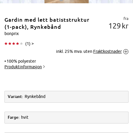
fra
Gardin med lett batiststruktur
129
kr
(1-pack), Rynkebånd
bonprix
(
1
) >
Trykk for å
inkl. 25% mva. uten
Fraktkostnader
forstørre
100% polyester
Produktinformasjon
Variant:
Rynkebånd
Farge:
hvit