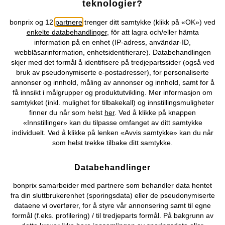
teknologier?
Topkategorier / Sesongvarer
bonprix og 12
partnere
trenger ditt samtykke (klikk på «OK») ved
enkelte databehandlinger
, för att lagra och/eller hämta
information på en enhet (IP-adress, användar-ID,
Du kan også finne oss på
webbläsarinformation, enhetsidentifierare). Databehandlingen
skjer med det formål å identifisere på tredjepartssider (også ved
bruk av pseudonymiserte e-postadresser), for personaliserte
annonser og innhold, måling av annonser og innhold, samt for å
få innsikt i målgrupper og produktutvikling. Mer informasjon om
Kjøpsvilkår
Personopplysninger
Cookie-innstillinger
samtykket (inkl. mulighet for tilbakekall) og innstillingsmuligheter
finner du når som helst
her
. Ved å klikke på knappen
Om Oss
Angre kjøp
«Innstillinger» kan du tilpasse omfanget av ditt samtykke
individuelt. Ved å klikke på lenken «Avvis samtykke» kan du når
©
2026 bonprix.
som helst trekke tilbake ditt samtykke.
Databehandlinger
bonprix samarbeider med partnere som behandler data hentet
fra din sluttbrukerenhet (sporingsdata) eller de pseudonymiserte
dataene vi overfører, for å styre vår annonsering samt til egne
formål (f.eks. profilering) / til tredjeparts formål. På bakgrunn av