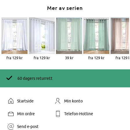
Mer av serien
fra 129 kr
fra 129 kr
39 kr
fra 129 kr
fra 129 
60 dagers returrett
Startside
Min konto
Min ordre
Telefon-Hotline
Send e-post