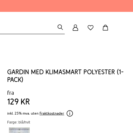
Gardin med klimasmart polyester (1-
pack)
fra
129
kr
inkl. 25% mva. uten
Fraktkostnader
Farge: blå/hvit