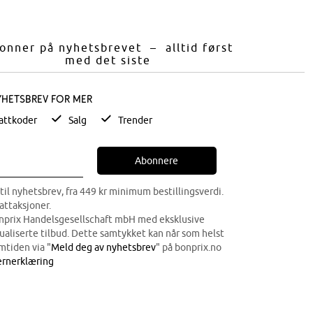
onner på nyhetsbrevet – alltid først
med det siste
yhetsbrev for mer
attkoder
Salg
Trender
Abonnere
til nyhetsbrev, fra 449 kr minimum bestillingsverdi.
attaksjoner.
onprix Handelsgesellschaft mbH med eksklusive
dualiserte tilbud. Dette samtykket kan når som helst
mtiden via "
Meld deg av nyhetsbrev
" på bonprix.no
rnerklæring