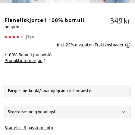
349
kr
Flanellskjorte i 100% bomull
bonprix
(
7
) >
inkl. 25% mva. uten
Fraktkostnader
Trykk for å
forstørre
100% Bomull (organisk)
Produktinformasjon
Farge:
mørkeblå/smaragdgrønn rutemønster
Størrelse:
Velg vennligst...
Størrelse- & passform info