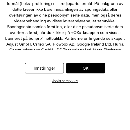
formål (f.eks. profilering) / til tredjeparts formål. På bakgrunn av
dette krever ikke bare innsamlingen av sporingsdata eller
overføringen av dine pseudonymiserte data, men også deres
viderebehandling av disse leverandørene, et samtykke.
Sporingsdata samles først inn, eller dine pseudonymiserte data
overføres først, når du klikker på «OK»-knappen som vises i
banneret på bonprix' nettbutikk. Partnerne er følgende selskaper:
Adjust GmbH, Criteo SA, Flowbox AB, Google Ireland Ltd, Hurra
Communications GmbH, ID5 Technology Ltd, Meta Platforms
Ireland Ltd, Microsoft Ireland Operations Ltd, Pinterest Europe
Ltd, RTB-House GmbH, Snap Group Ltd, TikTok Information
Technologies UK Ltd. Ytterligere informasjon om
Innstillinger
OK
databehandlingene utført av disse partnerne finner du i
personvernerklæringen
. Informasjonen er også tilgjengelig via en
Avvis samtykke
lenke i banneret.