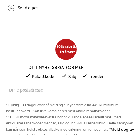
Send e-post
10% rabatt
+ fri frakt*
Ditt nyhetsbrev for mer
Rabattkoder
Salg
Trender
Din e-postadresse
* Gyldig i 30 dager etter påmelding til nyhetsbrev, fra 449 kr minimum
bestillingsverdi. Kan ikke kombineres med andre rabattaksjoner.
** Du vil motta nyhetsbrevet fra bonprix Handelsgesellschaft mbH med
eksklusive rabattkoder, trender, salg og individualiserte tilbud. Dette samtykket
Meld deg av
kan når som helst trekkes tilbake med virkning for fremtiden via "