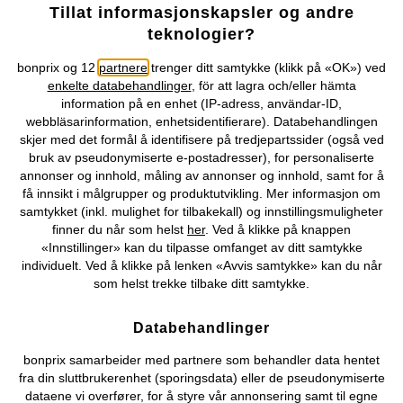
Tillat informasjonskapsler og andre
Selskapet
teknologier?
Topkategorier / Sesongvarer
bonprix og 12
partnere
trenger ditt samtykke (klikk på «OK») ved
enkelte databehandlinger
, för att lagra och/eller hämta
information på en enhet (IP-adress, användar-ID,
Du kan også finne oss på
webbläsarinformation, enhetsidentifierare). Databehandlingen
skjer med det formål å identifisere på tredjepartssider (også ved
bruk av pseudonymiserte e-postadresser), for personaliserte
annonser og innhold, måling av annonser og innhold, samt for å
få innsikt i målgrupper og produktutvikling. Mer informasjon om
Kjøpsvilkår
Personopplysninger
Cookie-innstillinger
samtykket (inkl. mulighet for tilbakekall) og innstillingsmuligheter
finner du når som helst
her
. Ved å klikke på knappen
«Innstillinger» kan du tilpasse omfanget av ditt samtykke
Om Oss
Angre kjøp
individuelt. Ved å klikke på lenken «Avvis samtykke» kan du når
som helst trekke tilbake ditt samtykke.
©
2026 bonprix.
Databehandlinger
bonprix samarbeider med partnere som behandler data hentet
fra din sluttbrukerenhet (sporingsdata) eller de pseudonymiserte
dataene vi overfører, for å styre vår annonsering samt til egne