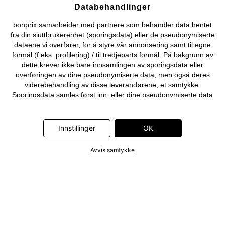
Databehandlinger
bonprix samarbeider med partnere som behandler data hentet
fra din sluttbrukerenhet (sporingsdata) eller de pseudonymiserte
dataene vi overfører, for å styre vår annonsering samt til egne
formål (f.eks. profilering) / til tredjeparts formål. På bakgrunn av
dette krever ikke bare innsamlingen av sporingsdata eller
overføringen av dine pseudonymiserte data, men også deres
viderebehandling av disse leverandørene, et samtykke.
Sporingsdata samles først inn, eller dine pseudonymiserte data
overføres først, når du klikker på «OK»-knappen som vises i
banneret på bonprix' nettbutikk. Partnerne er følgende selskaper:
Adjust GmbH, Criteo SA, Flowbox AB, Google Ireland Ltd, Hurra
Innstillinger
OK
Communications GmbH, ID5 Technology Ltd, Meta Platforms
Ireland Ltd, Microsoft Ireland Operations Ltd, Pinterest Europe
Avvis samtykke
Ltd, RTB-House GmbH, Snap Group Ltd, TikTok Information
Technologies UK Ltd. Ytterligere informasjon om
databehandlingene utført av disse partnerne finner du i
personvernerklæringen
. Informasjonen er også tilgjengelig via en
lenke i banneret.