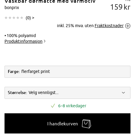
Vaskbar dørmatte med vårmotiv
159
kr
bonprix
(
0
) >
inkl. 25% mva. uten
Fraktkostnader
Trykk for å
forstørre
100% polyamid
Produktinformasjon
Farge:
flerfarget print
Størrelse:
Velg vennligst...
6–8 virkedager
I handlekurven