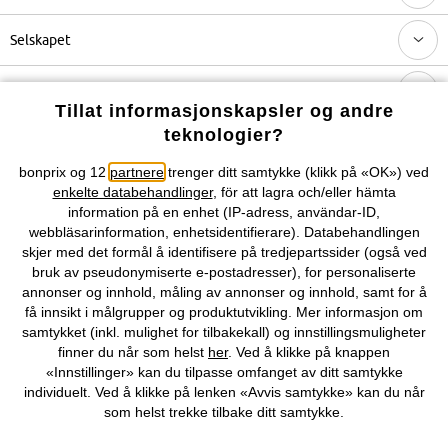
Selskapet
Topkategorier / Sesongvarer
Tillat informasjonskapsler og andre
teknologier?
Du kan også finne oss på
bonprix og 12
partnere
trenger ditt samtykke (klikk på «OK») ved
enkelte databehandlinger
, för att lagra och/eller hämta
information på en enhet (IP-adress, användar-ID,
webbläsarinformation, enhetsidentifierare). Databehandlingen
skjer med det formål å identifisere på tredjepartssider (også ved
Kjøpsvilkår
Personopplysninger
Cookie-innstillinger
bruk av pseudonymiserte e-postadresser), for personaliserte
annonser og innhold, måling av annonser og innhold, samt for å
Om Oss
Angre kjøp
få innsikt i målgrupper og produktutvikling. Mer informasjon om
samtykket (inkl. mulighet for tilbakekall) og innstillingsmuligheter
©
2026 bonprix.
finner du når som helst
her
. Ved å klikke på knappen
«Innstillinger» kan du tilpasse omfanget av ditt samtykke
individuelt. Ved å klikke på lenken «Avvis samtykke» kan du når
som helst trekke tilbake ditt samtykke.