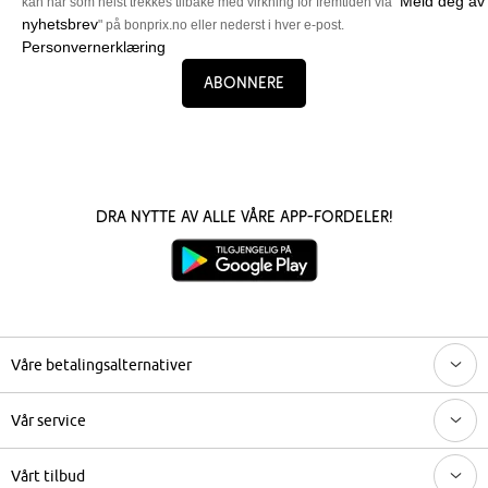
Meld deg av
kan når som helst trekkes tilbake med virkning for fremtiden via "
nyhetsbrev
" på bonprix.no eller nederst i hver e-post.
Personvernerklæring
Abonnere
Dra nytte av alle våre app-fordeler!
Våre betalingsalternativer
Vår service
Vårt tilbud