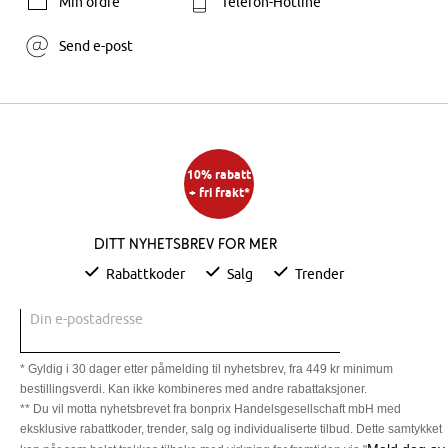
Min ordre
Telefon-Hotline
Send e-post
10% rabatt
+ fri frakt*
Ditt nyhetsbrev for mer
Rabattkoder
Salg
Trender
Din e-postadresse
* Gyldig i 30 dager etter påmelding til nyhetsbrev, fra 449 kr minimum
bestillingsverdi. Kan ikke kombineres med andre rabattaksjoner.
** Du vil motta nyhetsbrevet fra bonprix Handelsgesellschaft mbH med
eksklusive rabattkoder, trender, salg og individualiserte tilbud. Dette samtykket