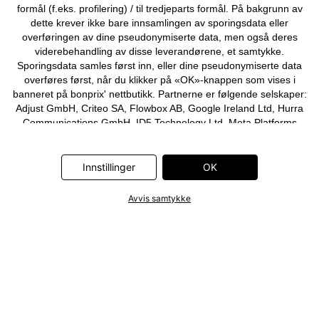
formål (f.eks. profilering) / til tredjeparts formål. På bakgrunn av
dette krever ikke bare innsamlingen av sporingsdata eller
overføringen av dine pseudonymiserte data, men også deres
viderebehandling av disse leverandørene, et samtykke.
Sporingsdata samles først inn, eller dine pseudonymiserte data
overføres først, når du klikker på «OK»-knappen som vises i
banneret på bonprix' nettbutikk. Partnerne er følgende selskaper:
Adjust GmbH, Criteo SA, Flowbox AB, Google Ireland Ltd, Hurra
Communications GmbH, ID5 Technology Ltd, Meta Platforms
Ireland Ltd, Microsoft Ireland Operations Ltd, Pinterest Europe
Ltd, RTB-House GmbH, Snap Group Ltd, TikTok Information
Technologies UK Ltd. Ytterligere informasjon om
Innstillinger
OK
databehandlingene utført av disse partnerne finner du i
personvernerklæringen
. Informasjonen er også tilgjengelig via en
Avvis samtykke
lenke i banneret.