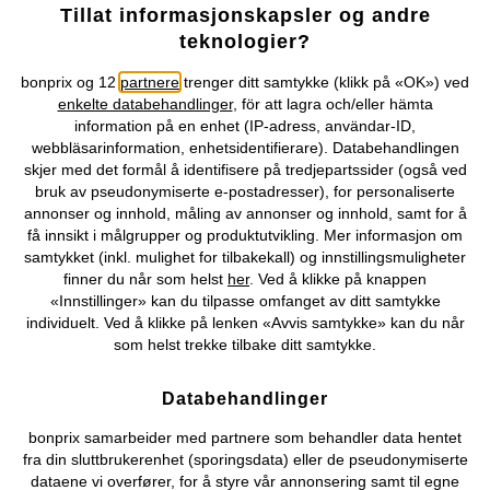
Tillat informasjonskapsler og andre
Selskapet
teknologier?
Topkategorier / Sesongvarer
bonprix og 12
partnere
trenger ditt samtykke (klikk på «OK») ved
enkelte databehandlinger
, för att lagra och/eller hämta
information på en enhet (IP-adress, användar-ID,
Du kan også finne oss på
webbläsarinformation, enhetsidentifierare). Databehandlingen
skjer med det formål å identifisere på tredjepartssider (også ved
bruk av pseudonymiserte e-postadresser), for personaliserte
annonser og innhold, måling av annonser og innhold, samt for å
få innsikt i målgrupper og produktutvikling. Mer informasjon om
Kjøpsvilkår
Personopplysninger
Cookie-innstillinger
samtykket (inkl. mulighet for tilbakekall) og innstillingsmuligheter
finner du når som helst
her
. Ved å klikke på knappen
«Innstillinger» kan du tilpasse omfanget av ditt samtykke
Om Oss
Angre kjøp
individuelt. Ved å klikke på lenken «Avvis samtykke» kan du når
som helst trekke tilbake ditt samtykke.
©
2026 bonprix.
Databehandlinger
bonprix samarbeider med partnere som behandler data hentet
fra din sluttbrukerenhet (sporingsdata) eller de pseudonymiserte
dataene vi overfører, for å styre vår annonsering samt til egne