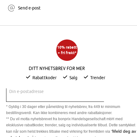
Send e-post
10% rabatt
+ fri frakt*
Ditt nyhetsbrev for mer
Rabattkoder
Salg
Trender
Din e-postadresse
* Gyldig i 30 dager etter påmelding til nyhetsbrev, fra 449 kr minimum
bestillingsverdi. Kan ikke kombineres med andre rabattaksjoner.
** Du vil motta nyhetsbrevet fra bonprix Handelsgesellschaft mbH med
eksklusive rabattkoder, trender, salg og individualiserte tilbud. Dette samtykket
Meld deg av
kan når som helst trekkes tilbake med virkning for fremtiden via "