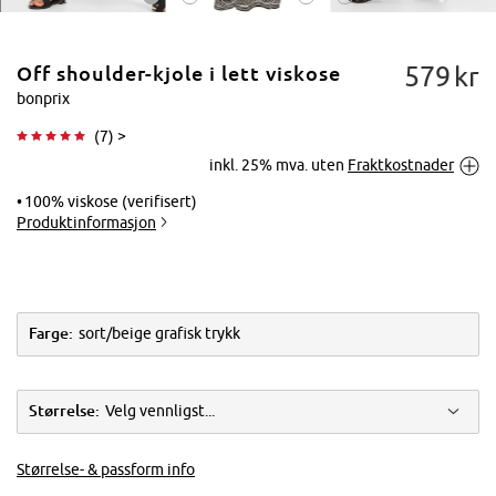
579
kr
Off shoulder-kjole i lett viskose
bonprix
(
7
) >
inkl. 25% mva. uten
Fraktkostnader
Trykk for å
forstørre
100% viskose (verifisert)
Produktinformasjon
Farge:
sort/beige grafisk trykk
Størrelse:
Velg vennligst...
Størrelse- & passform info