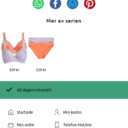
Mer av serien
329 kr
229 kr
60 dagers returrett
Startside
Min konto
Min ordre
Telefon-Hotline