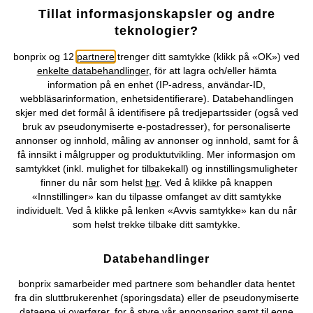
Tillat informasjonskapsler og andre
Selskapet
teknologier?
Topkategorier / Sesongvarer
bonprix og 12
partnere
trenger ditt samtykke (klikk på «OK») ved
enkelte databehandlinger
, för att lagra och/eller hämta
information på en enhet (IP-adress, användar-ID,
webbläsarinformation, enhetsidentifierare). Databehandlingen
Du kan også finne oss på
skjer med det formål å identifisere på tredjepartssider (også ved
bruk av pseudonymiserte e-postadresser), for personaliserte
annonser og innhold, måling av annonser og innhold, samt for å
få innsikt i målgrupper og produktutvikling. Mer informasjon om
Kjøpsvilkår
Personopplysninger
Cookie-innstillinger
samtykket (inkl. mulighet for tilbakekall) og innstillingsmuligheter
finner du når som helst
her
. Ved å klikke på knappen
«Innstillinger» kan du tilpasse omfanget av ditt samtykke
Om Oss
Angre kjøp
individuelt. Ved å klikke på lenken «Avvis samtykke» kan du når
som helst trekke tilbake ditt samtykke.
©
2026 bonprix.
Databehandlinger
bonprix samarbeider med partnere som behandler data hentet
fra din sluttbrukerenhet (sporingsdata) eller de pseudonymiserte
dataene vi overfører, for å styre vår annonsering samt til egne