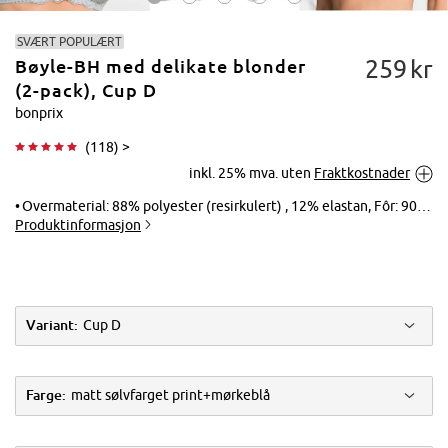
SVÆRT POPULÆRT
259
kr
Bøyle-BH med delikate blonder
(2-pack), Cup D
bonprix
(
118
) >
Trykk for å
inkl. 25% mva. uten
Fraktkostnader
forstørre
Overmaterial: 88% polyester (resirkulert) , 12% elastan, Fôr: 90% polyamid, 10% elastan, Blonder: 90% polyamid, 10% elastan
Produktinformasjon
Variant:
Cup D
Farge:
matt sølvfarget print+mørkeblå