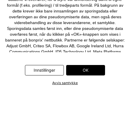
formål (f.eks. profilering) / til tredjeparts formål. På bakgrunn av
dette krever ikke bare innsamlingen av sporingsdata eller
overføringen av dine pseudonymiserte data, men også deres
viderebehandling av disse leverandørene, et samtykke.
Sporingsdata samles først inn, eller dine pseudonymiserte data
overføres først, når du klikker på «OK»-knappen som vises i
banneret på bonprix' nettbutikk. Partnerne er følgende selskaper:
Adjust GmbH, Criteo SA, Flowbox AB, Google Ireland Ltd, Hurra
Communications GmbH, ID5 Technology Ltd, Meta Platforms
Ireland Ltd, Microsoft Ireland Operations Ltd, Pinterest Europe
Ltd, RTB-House GmbH, Snap Group Ltd, TikTok Information
Technologies UK Ltd. Ytterligere informasjon om
Innstillinger
OK
databehandlingene utført av disse partnerne finner du i
personvernerklæringen
. Informasjonen er også tilgjengelig via en
Avvis samtykke
lenke i banneret.