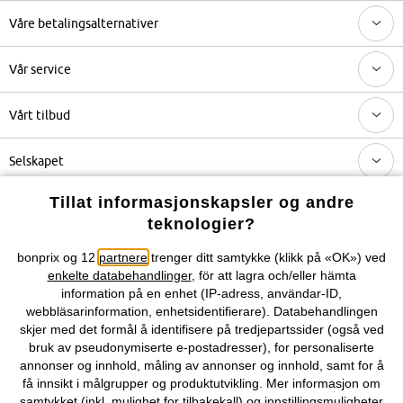
Våre betalingsalternativer
Vår service
Vårt tilbud
Selskapet
Tillat informasjonskapsler og andre
Topkategorier / Sesongvarer
teknologier?
bonprix og 12
partnere
trenger ditt samtykke (klikk på «OK») ved
Du kan også finne oss på
enkelte databehandlinger
, för att lagra och/eller hämta
information på en enhet (IP-adress, användar-ID,
webbläsarinformation, enhetsidentifierare). Databehandlingen
skjer med det formål å identifisere på tredjepartssider (også ved
bruk av pseudonymiserte e-postadresser), for personaliserte
Kjøpsvilkår
Personopplysninger
Cookie-innstillinger
annonser og innhold, måling av annonser og innhold, samt for å
få innsikt i målgrupper og produktutvikling. Mer informasjon om
Om Oss
Angre kjøp
samtykket (inkl. mulighet for tilbakekall) og innstillingsmuligheter