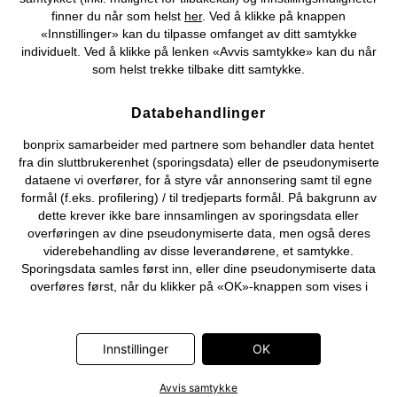
finner du når som helst
her
. Ved å klikke på knappen
©
2026 bonprix.
«Innstillinger» kan du tilpasse omfanget av ditt samtykke
individuelt. Ved å klikke på lenken «Avvis samtykke» kan du når
som helst trekke tilbake ditt samtykke.
Databehandlinger
bonprix samarbeider med partnere som behandler data hentet
fra din sluttbrukerenhet (sporingsdata) eller de pseudonymiserte
dataene vi overfører, for å styre vår annonsering samt til egne
formål (f.eks. profilering) / til tredjeparts formål. På bakgrunn av
dette krever ikke bare innsamlingen av sporingsdata eller
overføringen av dine pseudonymiserte data, men også deres
viderebehandling av disse leverandørene, et samtykke.
Sporingsdata samles først inn, eller dine pseudonymiserte data
overføres først, når du klikker på «OK»-knappen som vises i
banneret på bonprix' nettbutikk. Partnerne er følgende selskaper:
Adjust GmbH, Criteo SA, Flowbox AB, Google Ireland Ltd, Hurra
Communications GmbH, ID5 Technology Ltd, Meta Platforms
Innstillinger
OK
Ireland Ltd, Microsoft Ireland Operations Ltd, Pinterest Europe
Ltd, RTB-House GmbH, Snap Group Ltd, TikTok Information
Avvis samtykke
Technologies UK Ltd. Ytterligere informasjon om