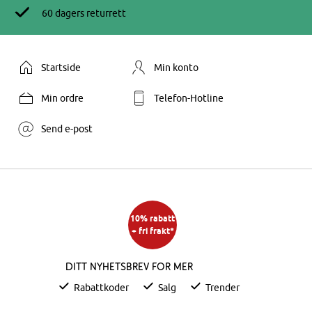
60 dagers returrett
Startside
Min konto
Min ordre
Telefon-Hotline
Send e-post
10% rabatt
+ fri frakt*
Ditt nyhetsbrev for mer
Rabattkoder
Salg
Trender