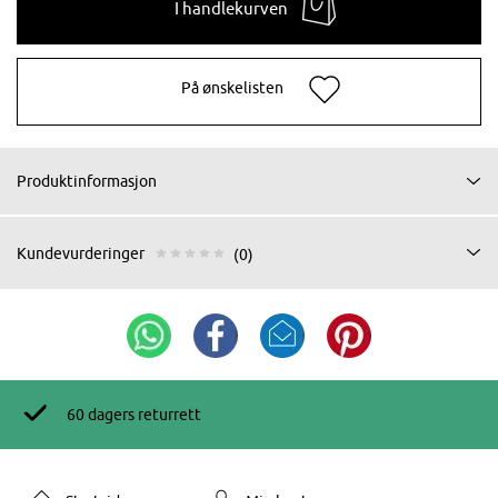
I handlekurven
På ønskelisten
Produktinformasjon
Kundevurderinger
(0)
60 dagers returrett