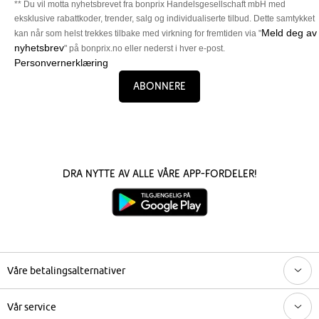
** Du vil motta nyhetsbrevet fra bonprix Handelsgesellschaft mbH med
eksklusive rabattkoder, trender, salg og individualiserte tilbud. Dette samtykket
Meld deg av
kan når som helst trekkes tilbake med virkning for fremtiden via "
nyhetsbrev
" på bonprix.no eller nederst i hver e-post.
Personvernerklæring
Abonnere
Dra nytte av alle våre app-fordeler!
Våre betalingsalternativer
Vår service