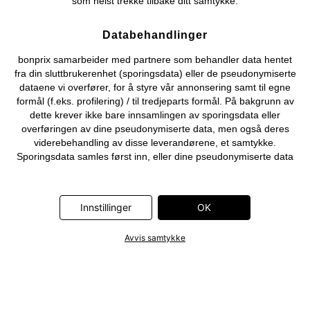
som helst trekke tilbake ditt samtykke.
Databehandlinger
bonprix samarbeider med partnere som behandler data hentet
fra din sluttbrukerenhet (sporingsdata) eller de pseudonymiserte
dataene vi overfører, for å styre vår annonsering samt til egne
formål (f.eks. profilering) / til tredjeparts formål. På bakgrunn av
dette krever ikke bare innsamlingen av sporingsdata eller
overføringen av dine pseudonymiserte data, men også deres
viderebehandling av disse leverandørene, et samtykke.
Sporingsdata samles først inn, eller dine pseudonymiserte data
overføres først, når du klikker på «OK»-knappen som vises i
banneret på bonprix' nettbutikk. Partnerne er følgende selskaper:
Adjust GmbH, Criteo SA, Flowbox AB, Google Ireland Ltd, Hurra
Innstillinger
OK
Communications GmbH, ID5 Technology Ltd, Meta Platforms
Ireland Ltd, Microsoft Ireland Operations Ltd, Pinterest Europe
Avvis samtykke
Ltd, RTB-House GmbH, Snap Group Ltd, TikTok Information
Technologies UK Ltd. Ytterligere informasjon om
databehandlingene utført av disse partnerne finner du i
personvernerklæringen
. Informasjonen er også tilgjengelig via en
lenke i banneret.