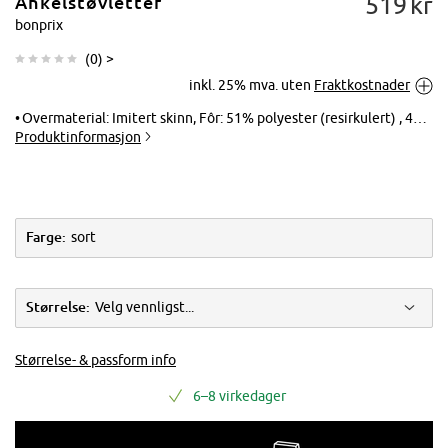
519
kr
Ankelstøvletter
bonprix
(
0
) >
inkl. 25% mva. uten
Fraktkostnader
Trykk for å
forstørre
Overmaterial: Imitert skinn, Fôr: 51% polyester (resirkulert) , 49% polyester, Yttersåle: Syntetisk, Innersåle: Imitert skinn
Produktinformasjon
Farge:
sort
Størrelse:
Velg vennligst...
Størrelse- & passform info
6–8 virkedager