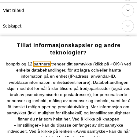
Vårt tilbud
Selskapet
Topkategorier / Sesongvarer
Tillat informasjonskapsler og andre
teknologier?
Du kan også finne oss på
bonprix og 12
partnere
trenger ditt samtykke (klikk på «OK») ved
enkelte databehandlinger
, för att lagra och/eller hämta
information på en enhet (IP-adress, användar-ID,
webbläsarinformation, enhetsidentifierare). Databehandlingen
skjer med det formål å identifisere på tredjepartssider (også ved
Kjøpsvilkår
Personopplysninger
Cookie-innstillinger
bruk av pseudonymiserte e-postadresser), for personaliserte
annonser og innhold, måling av annonser og innhold, samt for å
Om Oss
Angre kjøp
få innsikt i målgrupper og produktutvikling. Mer informasjon om
samtykket (inkl. mulighet for tilbakekall) og innstillingsmuligheter
©
2026 bonprix.
finner du når som helst
her
. Ved å klikke på knappen
«Innstillinger» kan du tilpasse omfanget av ditt samtykke
individuelt. Ved å klikke på lenken «Avvis samtykke» kan du når