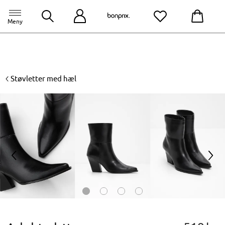
bonprix app
til appen
Meny
<
Støvletter med hæl
<
>