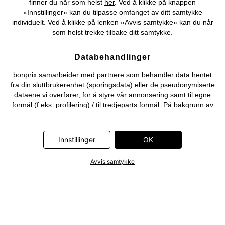
finner du når som helst
her
. Ved å klikke på knappen
«Innstillinger» kan du tilpasse omfanget av ditt samtykke
individuelt. Ved å klikke på lenken «Avvis samtykke» kan du når
som helst trekke tilbake ditt samtykke.
Databehandlinger
bonprix samarbeider med partnere som behandler data hentet
fra din sluttbrukerenhet (sporingsdata) eller de pseudonymiserte
dataene vi overfører, for å styre vår annonsering samt til egne
formål (f.eks. profilering) / til tredjeparts formål. På bakgrunn av
dette krever ikke bare innsamlingen av sporingsdata eller
overføringen av dine pseudonymiserte data, men også deres
viderebehandling av disse leverandørene, et samtykke.
Innstillinger
OK
Sporingsdata samles først inn, eller dine pseudonymiserte data
overføres først, når du klikker på «OK»-knappen som vises i
Avvis samtykke
banneret på bonprix' nettbutikk. Partnerne er følgende selskaper:
Adjust GmbH, Criteo SA, Flowbox AB, Google Ireland Ltd, Hurra
Communications GmbH, ID5 Technology Ltd, Meta Platforms
Ireland Ltd, Microsoft Ireland Operations Ltd, Pinterest Europe
Ltd, RTB-House GmbH, Snap Group Ltd, TikTok Information
Technologies UK Ltd. Ytterligere informasjon om