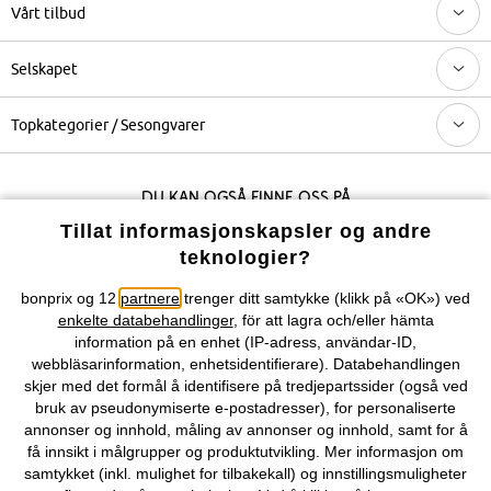
Vårt tilbud
Selskapet
Topkategorier / Sesongvarer
Du kan også finne oss på
Tillat informasjonskapsler og andre
teknologier?
bonprix og 12
partnere
trenger ditt samtykke (klikk på «OK») ved
Kjøpsvilkår
Personopplysninger
Cookie-innstillinger
enkelte databehandlinger
, för att lagra och/eller hämta
information på en enhet (IP-adress, användar-ID,
Om Oss
Angre kjøp
webbläsarinformation, enhetsidentifierare). Databehandlingen
skjer med det formål å identifisere på tredjepartssider (også ved
©
2026 bonprix.
bruk av pseudonymiserte e-postadresser), for personaliserte
annonser og innhold, måling av annonser og innhold, samt for å
få innsikt i målgrupper og produktutvikling. Mer informasjon om
samtykket (inkl. mulighet for tilbakekall) og innstillingsmuligheter