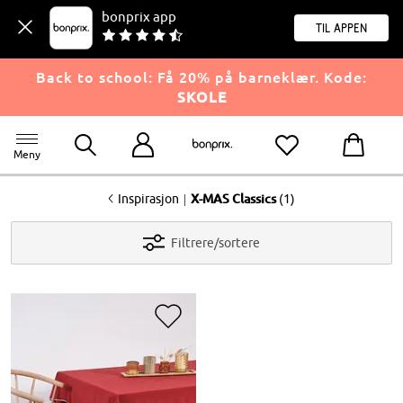
bonprix app
til appen
Back to school: Få 20% på barneklær. Kode:
SKOLE
Meny
<
|
Inspirasjon
X-MAS Classics
(1)
Filtrere/sortere