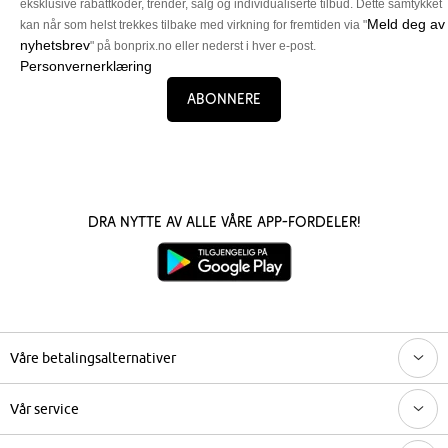
eksklusive rabattkoder, trender, salg og individualiserte tilbud. Dette samtykket
Meld deg av
kan når som helst trekkes tilbake med virkning for fremtiden via "
nyhetsbrev
" på bonprix.no eller nederst i hver e-post.
Personvernerklæring
Abonnere
Dra nytte av alle våre app-fordeler!
Våre betalingsalternativer
Vår service