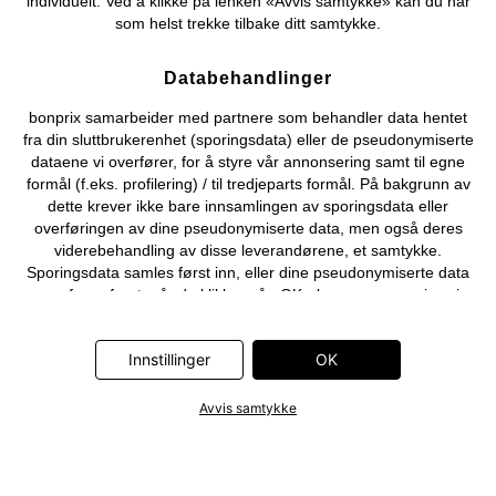
individuelt. Ved å klikke på lenken «Avvis samtykke» kan du når
som helst trekke tilbake ditt samtykke.
Databehandlinger
bonprix samarbeider med partnere som behandler data hentet
fra din sluttbrukerenhet (sporingsdata) eller de pseudonymiserte
dataene vi overfører, for å styre vår annonsering samt til egne
formål (f.eks. profilering) / til tredjeparts formål. På bakgrunn av
dette krever ikke bare innsamlingen av sporingsdata eller
overføringen av dine pseudonymiserte data, men også deres
viderebehandling av disse leverandørene, et samtykke.
Sporingsdata samles først inn, eller dine pseudonymiserte data
overføres først, når du klikker på «OK»-knappen som vises i
banneret på bonprix' nettbutikk. Partnerne er følgende selskaper:
Adjust GmbH, Criteo SA, Flowbox AB, Google Ireland Ltd, Hurra
Innstillinger
OK
Communications GmbH, ID5 Technology Ltd, Meta Platforms
Ireland Ltd, Microsoft Ireland Operations Ltd, Pinterest Europe
Ltd, RTB-House GmbH, Snap Group Ltd, TikTok Information
Avvis samtykke
Technologies UK Ltd. Ytterligere informasjon om
databehandlingene utført av disse partnerne finner du i
personvernerklæringen
. Informasjonen er også tilgjengelig via en
lenke i banneret.