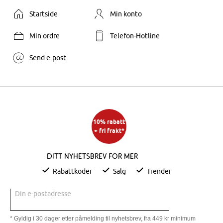
Startside
Min konto
Min ordre
Telefon-Hotline
Send e-post
10% rabatt
+ fri frakt*
Ditt nyhetsbrev for mer
Rabattkoder
Salg
Trender
Din e-postadresse
* Gyldig i 30 dager etter påmelding til nyhetsbrev, fra 449 kr minimum