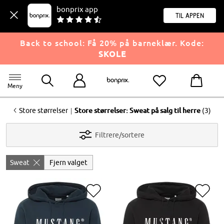
bonprix app
til appen
Back to school: Få 20% på barneklær. Kode:
SKOLE
Meny
<
|
Store størrelser
Store størrelser: Sweat på salg til herre
(3)
Filtrere/sortere
Sweat
Fjern valget