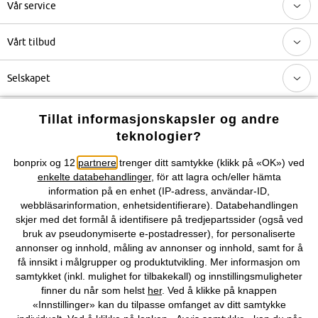
Vår service
Vårt tilbud
Selskapet
Topkategorier / Sesongvarer
Tillat informasjonskapsler og andre
teknologier?
Du kan også finne oss på
bonprix og 12
partnere
trenger ditt samtykke (klikk på «OK») ved
enkelte databehandlinger
, för att lagra och/eller hämta
information på en enhet (IP-adress, användar-ID,
webbläsarinformation, enhetsidentifierare). Databehandlingen
skjer med det formål å identifisere på tredjepartssider (også ved
Kjøpsvilkår
Personopplysninger
Cookie-innstillinger
bruk av pseudonymiserte e-postadresser), for personaliserte
annonser og innhold, måling av annonser og innhold, samt for å
Om Oss
Angre kjøp
få innsikt i målgrupper og produktutvikling. Mer informasjon om
samtykket (inkl. mulighet for tilbakekall) og innstillingsmuligheter
©
2026 bonprix.
finner du når som helst
her
. Ved å klikke på knappen
«Innstillinger» kan du tilpasse omfanget av ditt samtykke