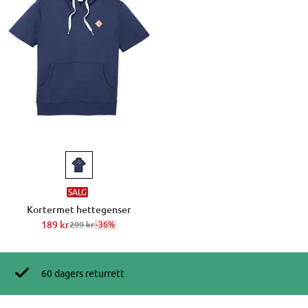
SALG
Kortermet hettegenser
189 kr
-36%
299 kr
60 dagers returrett