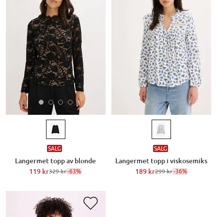
SALG
SALG
Langermet topp av blonde
Langermet topp i viskosemiks
119 kr
-63%
189 kr
-36%
329 kr
299 kr