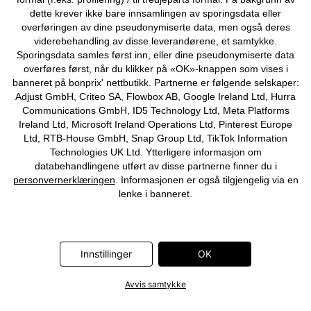
©
2026 bonprix.
dette krever ikke bare innsamlingen av sporingsdata eller
overføringen av dine pseudonymiserte data, men også deres
viderebehandling av disse leverandørene, et samtykke.
Sporingsdata samles først inn, eller dine pseudonymiserte data
overføres først, når du klikker på «OK»-knappen som vises i
banneret på bonprix' nettbutikk. Partnerne er følgende selskaper:
Adjust GmbH, Criteo SA, Flowbox AB, Google Ireland Ltd, Hurra
Communications GmbH, ID5 Technology Ltd, Meta Platforms
Ireland Ltd, Microsoft Ireland Operations Ltd, Pinterest Europe
Ltd, RTB-House GmbH, Snap Group Ltd, TikTok Information
Technologies UK Ltd. Ytterligere informasjon om
databehandlingene utført av disse partnerne finner du i
personvernerklæringen
. Informasjonen er også tilgjengelig via en
lenke i banneret.
Innstillinger
OK
Avvis samtykke