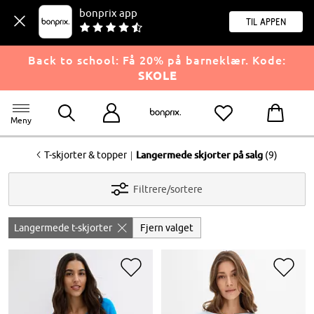
bonprix app
til appen
Back to school: Få 20% på barneklær. Kode:
SKOLE
Meny
<
|
T-skjorter & topper
Langermede skjorter på salg
(9)
Filtrere/sortere
Langermede t-skjorter
Fjern valget