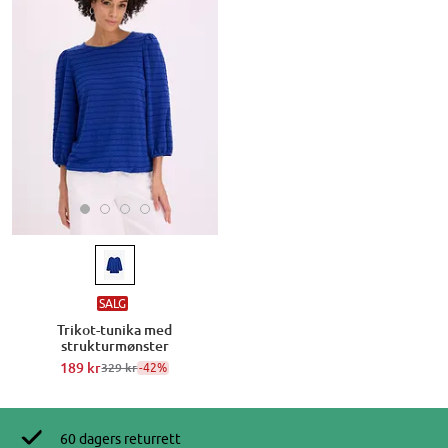
SALG
Trikot-tunika med
strukturmønster
189 kr
-42%
329 kr
60 dagers returrett