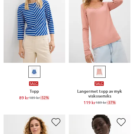
SALG
SALG
Topp
Langermet topp av myk
viskosemiks
89 kr
-52%
189 kr
119 kr
-37%
189 kr