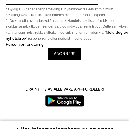
* Gyldig i 30 dager etter påmelding til nyhetsbrev, fra 449 kr minimum
bestillingsverdi. Kan ikke kombineres med andre rabattaksjoner.
** Du vil motta nyhetsbrevet fra bonprix Handelsgesellschaft mbH med
eksklusive rabattkoder, trender, salg og individualiserte tilbud. Dette samtykket
Meld deg av
kan når som helst trekkes tilbake med virkning for fremtiden via "
nyhetsbrev
" på bonprix.no eller nederst i hver e-post.
Personvernerklæring
Abonnere
Dra nytte av alle våre app-fordeler!
Våre betalingsalternativer