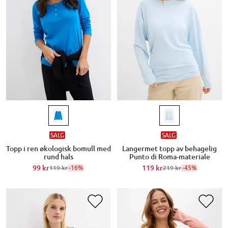
SALG
SALG
Topp i ren økologisk bomull med
Langermet topp av behagelig
rund hals
Punto di Roma-materiale
99 kr
-16%
119 kr
-45%
119 kr
219 kr