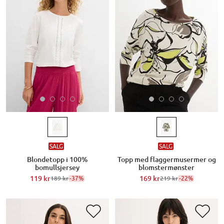
SALG
SALG
Blondetopp i 100%
Topp med flaggermusermer og
bomullsjersey
blomstermønster
119 kr
-37%
169 kr
-22%
189 kr
219 kr