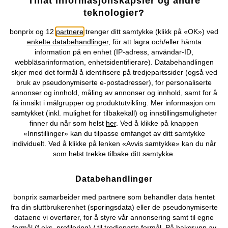
Tillat informasjonskapsler og andre
teknologier?
Vår service
bonprix og 12
partnere
trenger ditt samtykke (klikk på «OK») ved
enkelte databehandlinger
, för att lagra och/eller hämta
Vårt tilbud
information på en enhet (IP-adress, användar-ID,
webbläsarinformation, enhetsidentifierare). Databehandlingen
skjer med det formål å identifisere på tredjepartssider (også ved
Selskapet
bruk av pseudonymiserte e-postadresser), for personaliserte
annonser og innhold, måling av annonser og innhold, samt for å
Topkategorier / Sesongvarer
få innsikt i målgrupper og produktutvikling. Mer informasjon om
samtykket (inkl. mulighet for tilbakekall) og innstillingsmuligheter
finner du når som helst
her
. Ved å klikke på knappen
«Innstillinger» kan du tilpasse omfanget av ditt samtykke
Du kan også finne oss på
individuelt. Ved å klikke på lenken «Avvis samtykke» kan du når
som helst trekke tilbake ditt samtykke.
Databehandlinger
Kjøpsvilkår
Personopplysninger
Cookie-innstillinger
bonprix samarbeider med partnere som behandler data hentet
fra din sluttbrukerenhet (sporingsdata) eller de pseudonymiserte
Om Oss
Angre kjøp
dataene vi overfører, for å styre vår annonsering samt til egne
formål (f.eks. profilering) / til tredjeparts formål. På bakgrunn av