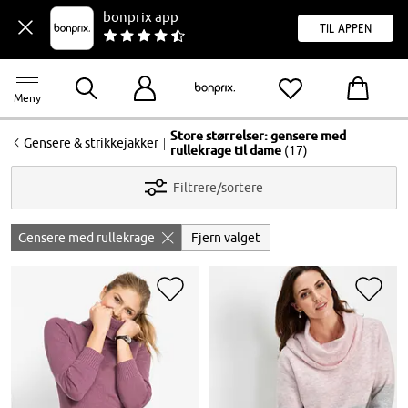
bonprix app
til appen
Meny
Store størrelser: gensere med
<
|
Gensere & strikkejakker
rullekrage til dame
(17)
Filtrere/sortere
Gensere med rullekrage
Fjern valget