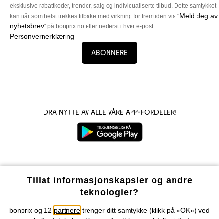
eksklusive rabattkoder, trender, salg og individualiserte tilbud. Dette samtykket
Meld deg av
kan når som helst trekkes tilbake med virkning for fremtiden via "
nyhetsbrev
" på bonprix.no eller nederst i hver e-post.
Personvernerklæring
Abonnere
Dra nytte av alle våre app-fordeler!
Våre betalingsalternativer
Tillat informasjonskapsler og andre
teknologier?
Vår service
bonprix og 12
partnere
trenger ditt samtykke (klikk på «OK») ved