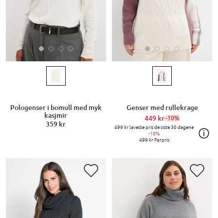
Pologenser i bomull med myk
Genser med rullekrage
kasjmir
449 kr
-10%
359 kr
499 kr
laveste pris de siste 30 dagene
-10%
499 kr
Førpris