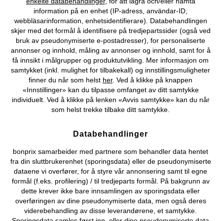
enkelte databehandlinger
, för att lagra och/eller hämta
Vårt tilbud
information på en enhet (IP-adress, användar-ID,
webbläsarinformation, enhetsidentifierare). Databehandlingen
skjer med det formål å identifisere på tredjepartssider (også ved
Selskapet
bruk av pseudonymiserte e-postadresser), for personaliserte
annonser og innhold, måling av annonser og innhold, samt for å
få innsikt i målgrupper og produktutvikling. Mer informasjon om
Topkategorier / Sesongvarer
samtykket (inkl. mulighet for tilbakekall) og innstillingsmuligheter
finner du når som helst
her
. Ved å klikke på knappen
«Innstillinger» kan du tilpasse omfanget av ditt samtykke
Du kan også finne oss på
individuelt. Ved å klikke på lenken «Avvis samtykke» kan du når
som helst trekke tilbake ditt samtykke.
Databehandlinger
Kjøpsvilkår
Personopplysninger
Cookie-innstillinger
bonprix samarbeider med partnere som behandler data hentet
fra din sluttbrukerenhet (sporingsdata) eller de pseudonymiserte
Om Oss
Angre kjøp
dataene vi overfører, for å styre vår annonsering samt til egne
formål (f.eks. profilering) / til tredjeparts formål. På bakgrunn av
©
2026 bonprix.
dette krever ikke bare innsamlingen av sporingsdata eller
overføringen av dine pseudonymiserte data, men også deres
viderebehandling av disse leverandørene, et samtykke.
Sporingsdata samles først inn, eller dine pseudonymiserte data