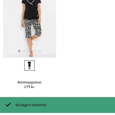
Ammepyjamas
279 kr
60 dagers returrett