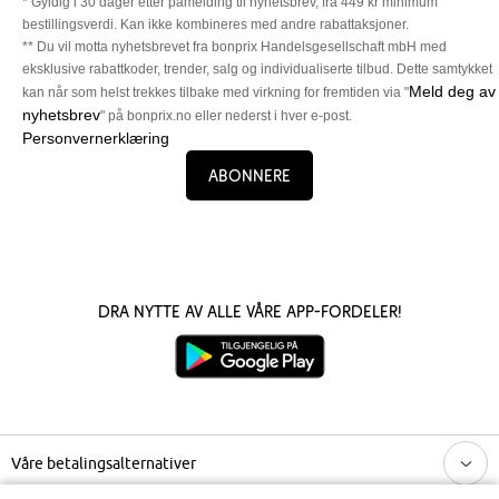
* Gyldig i 30 dager etter påmelding til nyhetsbrev, fra 449 kr minimum
bestillingsverdi. Kan ikke kombineres med andre rabattaksjoner.
** Du vil motta nyhetsbrevet fra bonprix Handelsgesellschaft mbH med
eksklusive rabattkoder, trender, salg og individualiserte tilbud. Dette samtykket
Meld deg av
kan når som helst trekkes tilbake med virkning for fremtiden via "
nyhetsbrev
" på bonprix.no eller nederst i hver e-post.
Personvernerklæring
Abonnere
Dra nytte av alle våre app-fordeler!
Våre betalingsalternativer