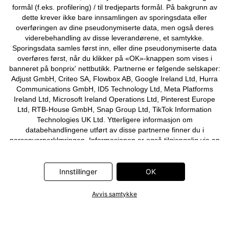
formål (f.eks. profilering) / til tredjeparts formål. På bakgrunn av
dette krever ikke bare innsamlingen av sporingsdata eller
overføringen av dine pseudonymiserte data, men også deres
viderebehandling av disse leverandørene, et samtykke.
Sporingsdata samles først inn, eller dine pseudonymiserte data
overføres først, når du klikker på «OK»-knappen som vises i
banneret på bonprix' nettbutikk. Partnerne er følgende selskaper:
Adjust GmbH, Criteo SA, Flowbox AB, Google Ireland Ltd, Hurra
Communications GmbH, ID5 Technology Ltd, Meta Platforms
Ireland Ltd, Microsoft Ireland Operations Ltd, Pinterest Europe
Ltd, RTB-House GmbH, Snap Group Ltd, TikTok Information
Technologies UK Ltd. Ytterligere informasjon om
databehandlingene utført av disse partnerne finner du i
personvernerklæringen
. Informasjonen er også tilgjengelig via en
lenke i banneret.
Innstillinger
OK
Avvis samtykke