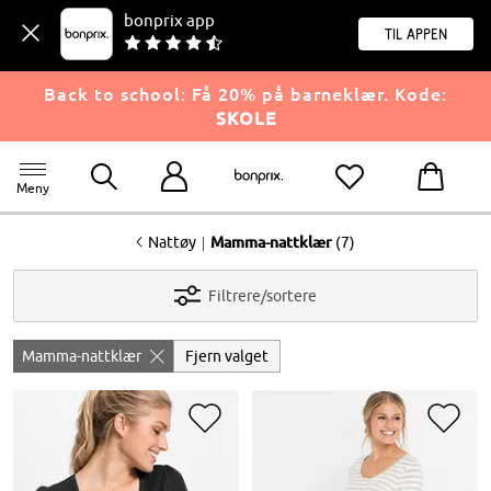
bonprix app
til appen
Back to school: Få 20% på barneklær. Kode:
SKOLE
Meny
<
|
Nattøy
Mamma-nattklær
(7)
Filtrere/sortere
Mamma-nattklær
Fjern valget