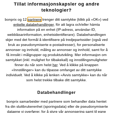
Tillat informasjonskapsler og andre
Vår service
teknologier?
Vårt tilbud
bonprix og 12
partnere
trenger ditt samtykke (klikk på «OK») ved
enkelte databehandlinger
, för att lagra och/eller hämta
information på en enhet (IP-adress, användar-ID,
Selskapet
webbläsarinformation, enhetsidentifierare). Databehandlingen
skjer med det formål å identifisere på tredjepartssider (også ved
Topkategorier / Sesongvarer
bruk av pseudonymiserte e-postadresser), for personaliserte
annonser og innhold, måling av annonser og innhold, samt for å
få innsikt i målgrupper og produktutvikling. Mer informasjon om
Du kan også finne oss på
samtykket (inkl. mulighet for tilbakekall) og innstillingsmuligheter
finner du når som helst
her
. Ved å klikke på knappen
«Innstillinger» kan du tilpasse omfanget av ditt samtykke
individuelt. Ved å klikke på lenken «Avvis samtykke» kan du når
som helst trekke tilbake ditt samtykke.
Kjøpsvilkår
Personopplysninger
Cookie-innstillinger
Databehandlinger
Om Oss
Angre kjøp
bonprix samarbeider med partnere som behandler data hentet
©
2026 bonprix.
fra din sluttbrukerenhet (sporingsdata) eller de pseudonymiserte
dataene vi overfører, for å styre vår annonsering samt til egne