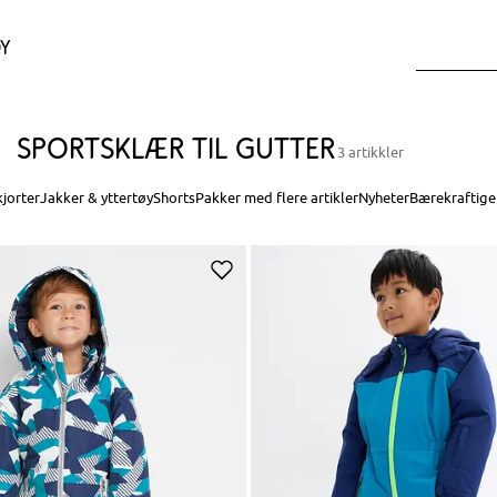
y
Sportsklær til gutter
3 artikkler
kjorter
Jakker & yttertøy
Shorts
Pakker med flere artikler
Nyheter
Bærekraftige