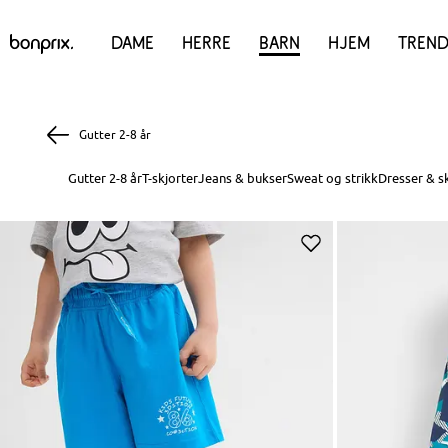
Dame
Herre
Barn
Hjem
Trend
Gutter 2-8 år
Gutter 2-8 år
T-skjorter
Jeans & bukser
Sweat og strikk
Dresser & s