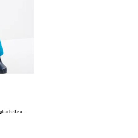
Varmt fôret vinterdress med avtagbar hette og reflekser