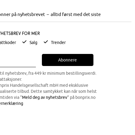
nner på nyhetsbrevet – alltid først med det siste
yhetsbrev for mer
attkoder
Salg
Trender
Abonnere
til nyhetsbrev, fra 449 kr minimum bestillingsverdi.
attaksjoner.
onprix Handelsgesellschaft mbH med eksklusive
dualiserte tilbud. Dette samtykket kan når som helst
mtiden via "
Meld deg av nyhetsbrev
" på bonprix.no
rnerklæring