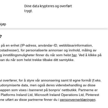
Dine data krypteres og overført
trygt.
kjøp
?
on på en enhet (IP-adress, användar-ID, webbläsarinformation,
ostadresser), for personaliserte annonser og innhold, måling av
g innstillingsmuligheter finner du når som helst
her
. Ved å klikke på
an du når som helst trekke tilbake ditt samtykke.
verfører, for å styre vår annonsering samt til egne formål (f.eks.
 pseudonymiserte data, men også deres viderebehandling av disse
nappen som vises i banneret på bonprix' nettbutikk. Partnerne er
tforms Ireland Ltd, Microsoft Ireland Operations Ltd, Pinterest
 utført av disse partnerne finner du i
personvernerklæringen
.