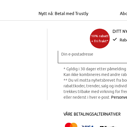
Nytt nå: Betal med Trustly
Abo
Ditt n
10% rabatt
Rab
+ fri frakt*
Din e-postadresse
* Gyldig i 30 dager etter påmelding 
Kan ikke kombineres med andre rab
** Du vil motta nyhetsbrevet fra b
rabattkoder, trender, salg og indivi
trekkes tilbake med virkning for fre
eller nederst i hver e-post.
Personve
Våre betalingsalternativer