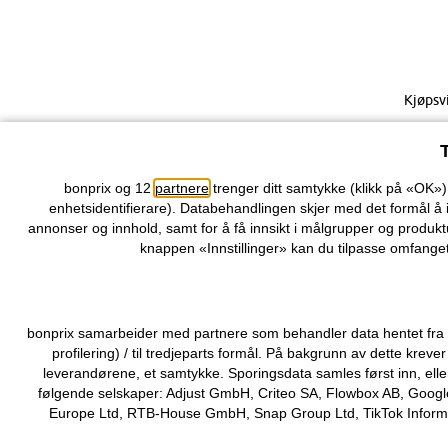
Kjøpsv
bonprix og 12
partnere
trenger ditt samtykke (klikk på «OK»
enhetsidentifierare). Databehandlingen skjer med det formål å 
annonser og innhold, samt for å få innsikt i målgrupper og produktu
knappen «Innstillinger» kan du tilpasse omfanget
bonprix samarbeider med partnere som behandler data hentet fra di
profilering) / til tredjeparts formål. På bakgrunn av dette kr
leverandørene, et samtykke. Sporingsdata samles først inn, elle
følgende selskaper: Adjust GmbH, Criteo SA, Flowbox AB, Google
Europe Ltd, RTB-House GmbH, Snap Group Ltd, TikTok Informati