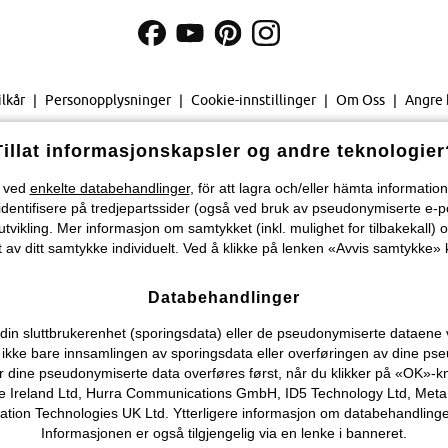
ilkår
Personopplysninger
Cookie-innstillinger
Om Oss
Angre 
©
2026 bonprix.
Tillat informasjonskapsler og andre teknologier
Velg land...
) ved
enkelte databehandlinger
, för att lagra och/eller hämta informati
identifisere på tredjepartssider (også ved bruk av pseudonymiserte e-p
tvikling. Mer informasjon om samtykket (inkl. mulighet for tilbakekall) o
 av ditt samtykke individuelt. Ved å klikke på lenken «Avvis samtykke» k
Databehandlinger
n sluttbrukerenhet (sporingsdata) eller de pseudonymiserte dataene vi o
ever ikke bare innsamlingen av sporingsdata eller overføringen av dine
r dine pseudonymiserte data overføres først, når du klikker på «OK»-k
 Ireland Ltd, Hurra Communications GmbH, ID5 Technology Ltd, Meta Pla
on Technologies UK Ltd. Ytterligere informasjon om databehandlingene
Informasjonen er også tilgjengelig via en lenke i banneret.