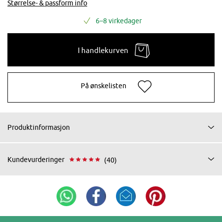
Størrelse- & passform info
6–8 virkedager
I handlekurven
På ønskelisten
Produktinformasjon
Kundevurderinger
(40)