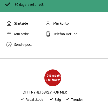
60 dagers returrett
Startside
Min konto
Min ordre
Telefon-Hotline
Send e-post
10% rabatt
+ fri frakt*
Ditt nyhetsbrev for mer
Rabattkoder
Salg
Trender