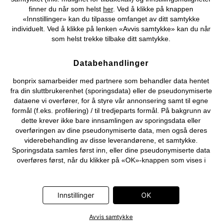
finner du når som helst
her
. Ved å klikke på knappen
©
2026 bonprix.
«Innstillinger» kan du tilpasse omfanget av ditt samtykke
individuelt. Ved å klikke på lenken «Avvis samtykke» kan du når
som helst trekke tilbake ditt samtykke.
Databehandlinger
bonprix samarbeider med partnere som behandler data hentet
fra din sluttbrukerenhet (sporingsdata) eller de pseudonymiserte
dataene vi overfører, for å styre vår annonsering samt til egne
formål (f.eks. profilering) / til tredjeparts formål. På bakgrunn av
dette krever ikke bare innsamlingen av sporingsdata eller
overføringen av dine pseudonymiserte data, men også deres
viderebehandling av disse leverandørene, et samtykke.
Sporingsdata samles først inn, eller dine pseudonymiserte data
overføres først, når du klikker på «OK»-knappen som vises i
banneret på bonprix' nettbutikk. Partnerne er følgende selskaper:
Adjust GmbH, Criteo SA, Flowbox AB, Google Ireland Ltd, Hurra
Communications GmbH, ID5 Technology Ltd, Meta Platforms
Innstillinger
OK
Ireland Ltd, Microsoft Ireland Operations Ltd, Pinterest Europe
Ltd, RTB-House GmbH, Snap Group Ltd, TikTok Information
Avvis samtykke
Technologies UK Ltd. Ytterligere informasjon om