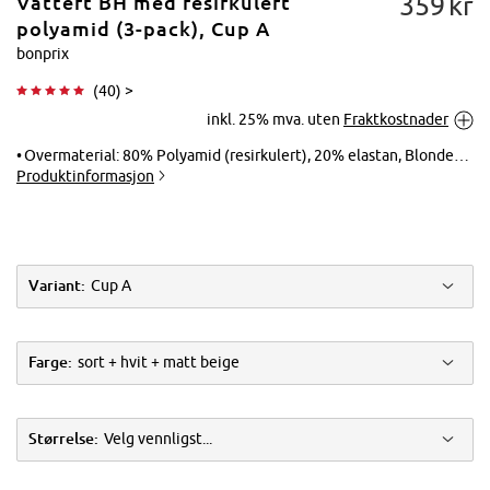
359
kr
Vattert BH med resirkulert
polyamid (3-pack), Cup A
bonprix
(
40
) >
Trykk for å
inkl. 25% mva. uten
Fraktkostnader
forstørre
Overmaterial: 80% Polyamid (resirkulert), 20% elastan, Blonder: 86% polyamid, 14% elastan
Produktinformasjon
Variant:
Cup A
Farge:
sort + hvit + matt beige
Størrelse:
Velg vennligst...