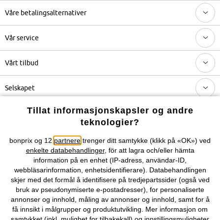
Våre betalingsalternativer
Vår service
Vårt tilbud
Selskapet
Tillat informasjonskapsler og andre
Topkategorier / Sesongvarer
teknologier?
bonprix og 12
partnere
trenger ditt samtykke (klikk på «OK») ved
Du kan også finne oss på
enkelte databehandlinger
, för att lagra och/eller hämta
information på en enhet (IP-adress, användar-ID,
webbläsarinformation, enhetsidentifierare). Databehandlingen
skjer med det formål å identifisere på tredjepartssider (også ved
bruk av pseudonymiserte e-postadresser), for personaliserte
Kjøpsvilkår
Personopplysninger
Cookie-innstillinger
annonser og innhold, måling av annonser og innhold, samt for å
få innsikt i målgrupper og produktutvikling. Mer informasjon om
Om Oss
Angre kjøp
samtykket (inkl. mulighet for tilbakekall) og innstillingsmuligheter