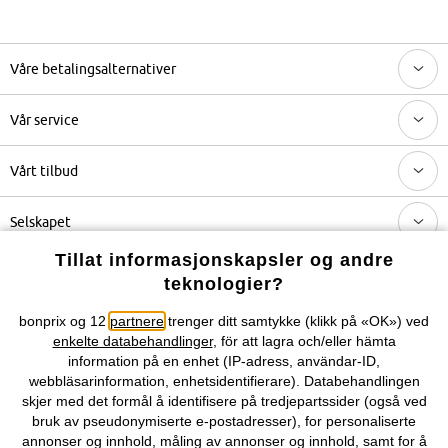
Våre betalingsalternativer
Vår service
Vårt tilbud
Selskapet
Tillat informasjonskapsler og andre
Topkategorier / Sesongvarer
teknologier?
bonprix og 12
partnere
trenger ditt samtykke (klikk på «OK») ved
Du kan også finne oss på
enkelte databehandlinger
, för att lagra och/eller hämta
information på en enhet (IP-adress, användar-ID,
webbläsarinformation, enhetsidentifierare). Databehandlingen
skjer med det formål å identifisere på tredjepartssider (også ved
bruk av pseudonymiserte e-postadresser), for personaliserte
Kjøpsvilkår
Personopplysninger
Cookie-innstillinger
annonser og innhold, måling av annonser og innhold, samt for å