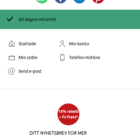
60 dagers returrett
Startside
Min konto
Min ordre
Telefon-Hotline
Send e-post
10% rabatt
+ fri frakt*
Ditt nyhetsbrev for mer