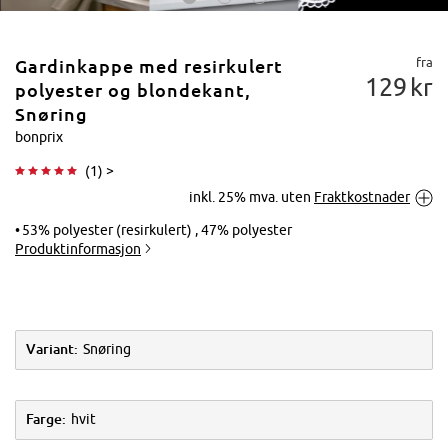
fra
Gardinkappe med resirkulert
129
kr
polyester og blondekant,
Snøring
bonprix
Trykk for å
(
1
) >
forstørre
inkl. 25% mva. uten
Fraktkostnader
53% polyester (resirkulert) , 47% polyester
Produktinformasjon
Variant:
Snøring
Farge:
hvit