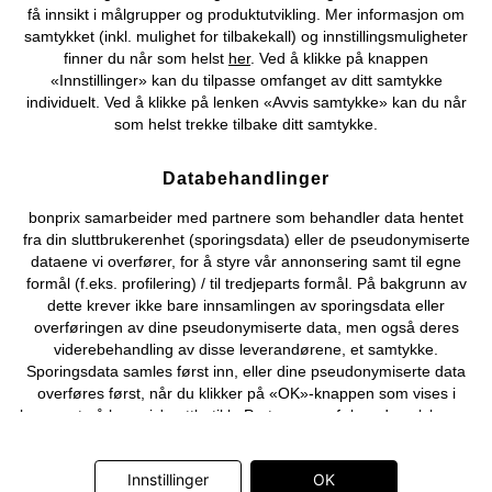
få innsikt i målgrupper og produktutvikling. Mer informasjon om
Om Oss
Angre kjøp
samtykket (inkl. mulighet for tilbakekall) og innstillingsmuligheter
finner du når som helst
her
. Ved å klikke på knappen
©
2026 bonprix.
«Innstillinger» kan du tilpasse omfanget av ditt samtykke
individuelt. Ved å klikke på lenken «Avvis samtykke» kan du når
som helst trekke tilbake ditt samtykke.
Databehandlinger
bonprix samarbeider med partnere som behandler data hentet
fra din sluttbrukerenhet (sporingsdata) eller de pseudonymiserte
dataene vi overfører, for å styre vår annonsering samt til egne
formål (f.eks. profilering) / til tredjeparts formål. På bakgrunn av
dette krever ikke bare innsamlingen av sporingsdata eller
overføringen av dine pseudonymiserte data, men også deres
viderebehandling av disse leverandørene, et samtykke.
Sporingsdata samles først inn, eller dine pseudonymiserte data
overføres først, når du klikker på «OK»-knappen som vises i
banneret på bonprix' nettbutikk. Partnerne er følgende selskaper:
Adjust GmbH, Criteo SA, Flowbox AB, Google Ireland Ltd, Hurra
Communications GmbH, ID5 Technology Ltd, Meta Platforms
Innstillinger
OK
Ireland Ltd, Microsoft Ireland Operations Ltd, Pinterest Europe