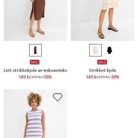
SALG
SALG
Lett strikkekjole av viskosemiks
Strikket kjole
189 kr
-50%
189 kr
-50%
379 kr
379 kr