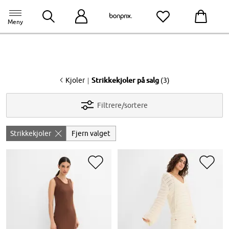
bonprix app
til appen
Meny
<
|
Kjoler
Strikkekjoler på salg
(3)
Filtrere/sortere
Strikkekjoler
Fjern valget