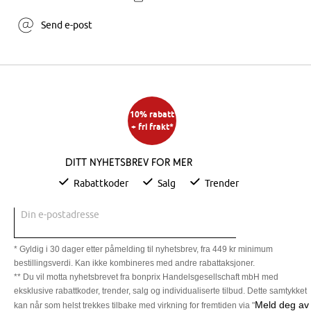
Send e-post
10% rabatt
+ fri frakt*
Ditt nyhetsbrev for mer
Rabattkoder
Salg
Trender
Din e-postadresse
* Gyldig i 30 dager etter påmelding til nyhetsbrev, fra 449 kr minimum
bestillingsverdi. Kan ikke kombineres med andre rabattaksjoner.
** Du vil motta nyhetsbrevet fra bonprix Handelsgesellschaft mbH med
eksklusive rabattkoder, trender, salg og individualiserte tilbud. Dette samtykket
Meld deg av
kan når som helst trekkes tilbake med virkning for fremtiden via "