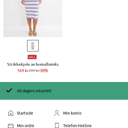
SALG
Strikkekjole av bomullsmiks
169 kr
-43%
299 kr
60 dagers returrett
Startside
Min konto
Min ordre
Telefon-Hotline