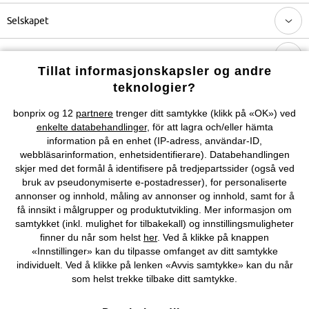
Selskapet
Topkategorier / Sesongvarer
Tillat informasjonskapsler og andre
teknologier?
Du kan også finne oss på
bonprix og 12
partnere
trenger ditt samtykke (klikk på «OK») ved
enkelte databehandlinger
, för att lagra och/eller hämta
information på en enhet (IP-adress, användar-ID,
webbläsarinformation, enhetsidentifierare). Databehandlingen
Kjøpsvilkår
Personopplysninger
Cookie-innstillinger
skjer med det formål å identifisere på tredjepartssider (også ved
bruk av pseudonymiserte e-postadresser), for personaliserte
annonser og innhold, måling av annonser og innhold, samt for å
Om Oss
Angre kjøp
få innsikt i målgrupper og produktutvikling. Mer informasjon om
samtykket (inkl. mulighet for tilbakekall) og innstillingsmuligheter
©
2026 bonprix.
finner du når som helst
her
. Ved å klikke på knappen
«Innstillinger» kan du tilpasse omfanget av ditt samtykke
individuelt. Ved å klikke på lenken «Avvis samtykke» kan du når
som helst trekke tilbake ditt samtykke.