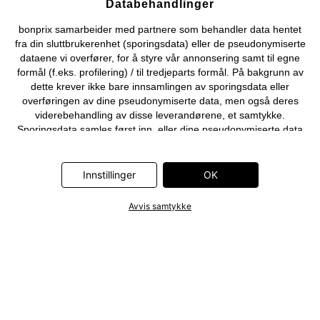
Databehandlinger
bonprix samarbeider med partnere som behandler data hentet
fra din sluttbrukerenhet (sporingsdata) eller de pseudonymiserte
dataene vi overfører, for å styre vår annonsering samt til egne
formål (f.eks. profilering) / til tredjeparts formål. På bakgrunn av
dette krever ikke bare innsamlingen av sporingsdata eller
overføringen av dine pseudonymiserte data, men også deres
viderebehandling av disse leverandørene, et samtykke.
Sporingsdata samles først inn, eller dine pseudonymiserte data
overføres først, når du klikker på «OK»-knappen som vises i
banneret på bonprix' nettbutikk. Partnerne er følgende selskaper:
Adjust GmbH, Criteo SA, Flowbox AB, Google Ireland Ltd, Hurra
Innstillinger
OK
Communications GmbH, ID5 Technology Ltd, Meta Platforms
Ireland Ltd, Microsoft Ireland Operations Ltd, Pinterest Europe
Avvis samtykke
Ltd, RTB-House GmbH, Snap Group Ltd, TikTok Information
Technologies UK Ltd. Ytterligere informasjon om
databehandlingene utført av disse partnerne finner du i
personvernerklæringen
. Informasjonen er også tilgjengelig via en
lenke i banneret.