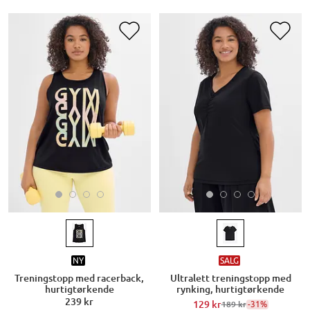
NY
SALG
Treningstopp med racerback,
Ultralett treningstopp med
hurtigtørkende
rynking, hurtigtørkende
239 kr
129 kr
-31%
189 kr