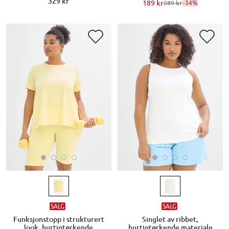
329 kr
189 kr
-34%
289 kr
SALG
SALG
Funksjonstopp i strukturert
Singlet av ribbet,
look, hurtigtørkende
hurtigtørkende materiale