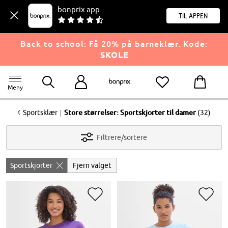
bonprix app
til appen
Back to school: Få 20% på barneklær. Kode:
SKOLE
Meny
<
|
Sportsklær
Store størrelser: Sportskjorter til damer
(32)
Filtrere/sortere
Sportskjorter
Fjern valget