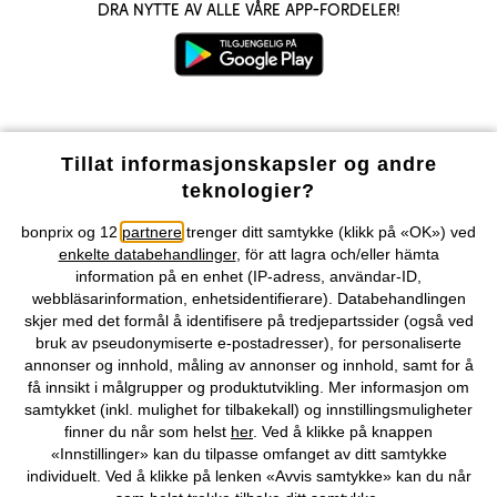
Dra nytte av alle våre app-fordeler!
Våre betalingsalternativer
Tillat informasjonskapsler og andre
teknologier?
Vår service
bonprix og 12
partnere
trenger ditt samtykke (klikk på «OK») ved
enkelte databehandlinger
, för att lagra och/eller hämta
Vårt tilbud
information på en enhet (IP-adress, användar-ID,
webbläsarinformation, enhetsidentifierare). Databehandlingen
skjer med det formål å identifisere på tredjepartssider (også ved
Selskapet
bruk av pseudonymiserte e-postadresser), for personaliserte
annonser og innhold, måling av annonser og innhold, samt for å
få innsikt i målgrupper og produktutvikling. Mer informasjon om
Topkategorier / Sesongvarer
samtykket (inkl. mulighet for tilbakekall) og innstillingsmuligheter
finner du når som helst
her
. Ved å klikke på knappen
«Innstillinger» kan du tilpasse omfanget av ditt samtykke
Du kan også finne oss på
individuelt. Ved å klikke på lenken «Avvis samtykke» kan du når