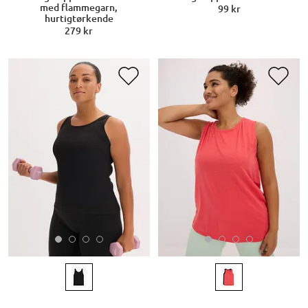
med flammegarn,
99 kr
hurtigtørkende
279 kr