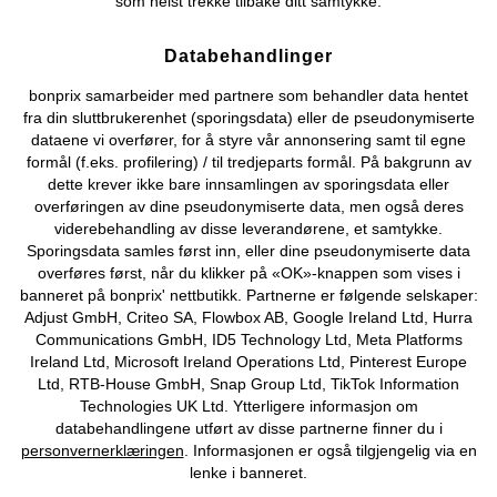
som helst trekke tilbake ditt samtykke.
Databehandlinger
Kjøpsvilkår
Personopplysninger
Cookie-innstillinger
bonprix samarbeider med partnere som behandler data hentet
fra din sluttbrukerenhet (sporingsdata) eller de pseudonymiserte
Om Oss
Angre kjøp
dataene vi overfører, for å styre vår annonsering samt til egne
formål (f.eks. profilering) / til tredjeparts formål. På bakgrunn av
©
2026 bonprix.
dette krever ikke bare innsamlingen av sporingsdata eller
overføringen av dine pseudonymiserte data, men også deres
viderebehandling av disse leverandørene, et samtykke.
Sporingsdata samles først inn, eller dine pseudonymiserte data
overføres først, når du klikker på «OK»-knappen som vises i
banneret på bonprix' nettbutikk. Partnerne er følgende selskaper:
Adjust GmbH, Criteo SA, Flowbox AB, Google Ireland Ltd, Hurra
Communications GmbH, ID5 Technology Ltd, Meta Platforms
Ireland Ltd, Microsoft Ireland Operations Ltd, Pinterest Europe
Ltd, RTB-House GmbH, Snap Group Ltd, TikTok Information
Technologies UK Ltd. Ytterligere informasjon om
databehandlingene utført av disse partnerne finner du i
personvernerklæringen
. Informasjonen er også tilgjengelig via en
lenke i banneret.