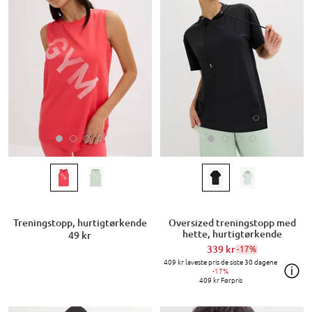
Treningstopp, hurtigtørkende
Oversized treningstopp med
hette, hurtigtørkende
49 kr
339 kr
-17%
409 kr
laveste pris de siste 30 dagene
-17%
409 kr
Førpris