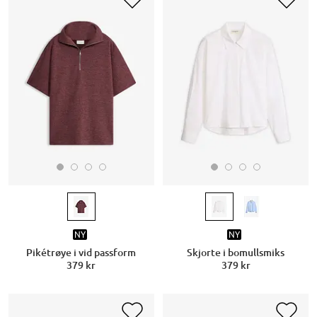
NY
NY
Pikétrøye i vid passform
Skjorte i bomullsmiks
379 kr
379 kr