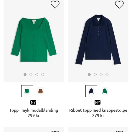
NY
NY
Topp i myk modalblanding
Ribbet topp med knappestolpe
299 kr
279 kr