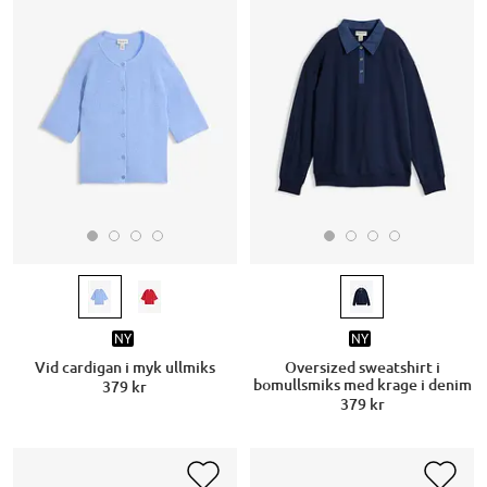
NY
NY
Vid cardigan i myk ullmiks
Oversized sweatshirt i
bomullsmiks med krage i denim
379 kr
379 kr