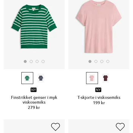
NY
NY
Finstrikket genser i myk
T-skjorte i viskosemiks
viskosemiks
199 kr
279 kr