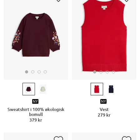
NY
NY
Sweatshirt i 100% økologisk
Vest
bomull
279 kr
379 kr