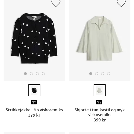
NY
NY
Strikkejakke i fin viskosemiks
Skjorte i tunikastil og myk
viskosemiks
379 kr
399 kr