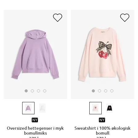
NY
NY
Oversized hettegenser i myk
Sweatshirt i 100% økologisk
bomullmiks
bomull