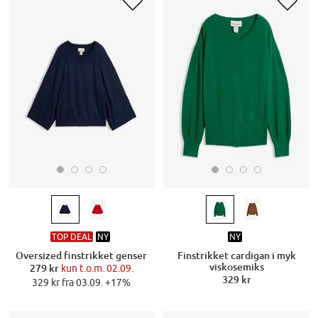
TOP DEAL
NY
NY
Oversized finstrikket genser
Finstrikket cardigan i myk
viskosemiks
279 kr
kun t.o.m. 02.09.
329 kr
329 kr fra 03.09. +17%