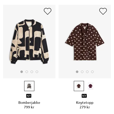
NY
NY
Bomberjakke
Knytetopp
799 kr
279 kr