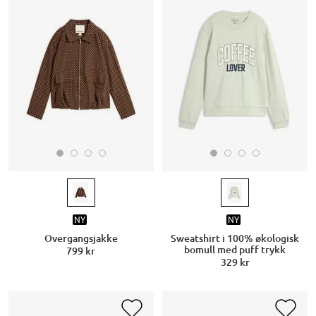
NY
NY
Overgangsjakke
Sweatshirt i 100% økologisk
bomull med puff trykk
799 kr
329 kr