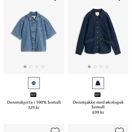
NY
NY
Denimskjorte i 100% bomull
Denimjakke med økologisk
bomull
329 kr
699 kr