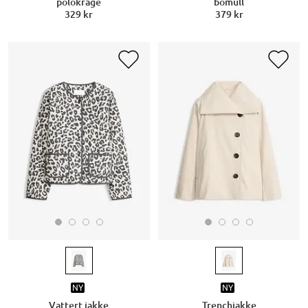
polokrage
bomull
329 kr
379 kr
NY
NY
Vattert jakke
Trenchjakke