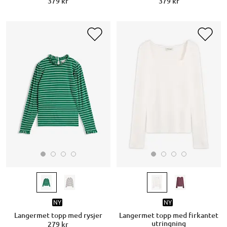
379 kr
379 kr
NY
NY
Langermet topp med rysjer
Langermet topp med firkantet
utringning
279 kr