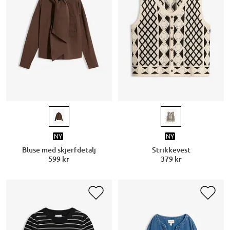
NY
NY
Bluse med skjerfdetalj
Strikkevest
599 kr
379 kr