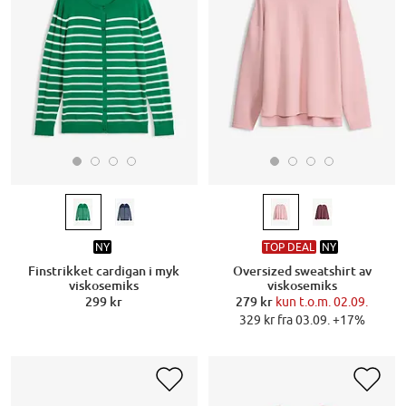
NY
TOP DEAL
NY
Finstrikket cardigan i myk
Oversized sweatshirt av
viskosemiks
viskosemiks
299 kr
279 kr
kun t.o.m. 02.09.
329 kr fra 03.09. +17%