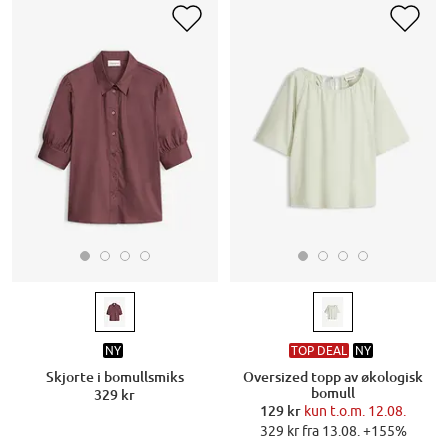
NY
TOP DEAL
NY
Skjorte i bomullsmiks
Oversized topp av økologisk
bomull
329 kr
129 kr
kun t.o.m. 12.08.
329 kr fra 13.08. +155%