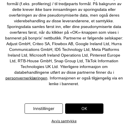
formål (f.eks. profilering) / til tredjeparts formål. På bakgrunn av
dette krever ikke bare innsamlingen av sporingsdata eller
overføringen av dine pseudonymiserte data, men også deres
viderebehandling av disse leverandørene, et samtykke.
Sporingsdata samles først inn, eller dine pseudonymiserte data
overføres først, når du klikker på «OK»-knappen som vises i
banneret på bonprix' nettbutikk. Partnerne er følgende selskaper:
Adjust GmbH, Criteo SA, Flowbox AB, Google Ireland Ltd, Hurra
Communications GmbH, ID5 Technology Ltd, Meta Platforms
Ireland Ltd, Microsoft Ireland Operations Ltd, Pinterest Europe
Ltd, RTB-House GmbH, Snap Group Ltd, TikTok Information
Technologies UK Ltd. Ytterligere informasjon om
databehandlingene utført av disse partnerne finner du i
personvernerklæringen
. Informasjonen er også tilgjengelig via en
lenke i banneret.
Innstillinger
OK
NY
NY
Chiffonbluse
Topp med bærestykke i sateng
Avvis samtykke
329 kr
329 kr