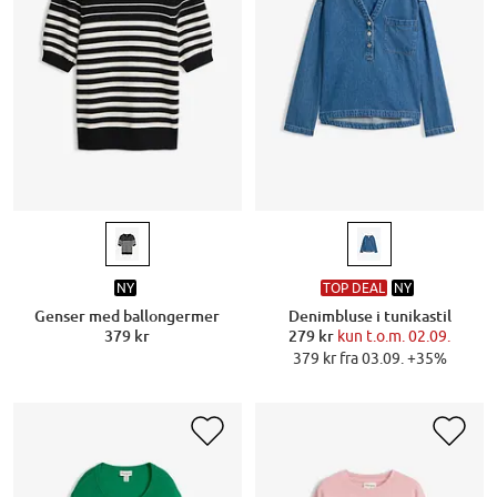
NY
TOP DEAL
NY
Genser med ballongermer
Denimbluse i tunikastil
379 kr
279 kr
kun t.o.m. 02.09.
379 kr fra 03.09. +35%