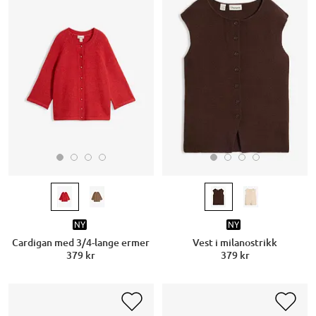
NY
NY
Cardigan med 3/4-lange ermer
Vest i milanostrikk
379 kr
379 kr