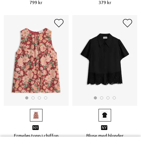
799 kr
379 kr
NY
NY
Ermeløs topp i chiffon
Bluse med blonder