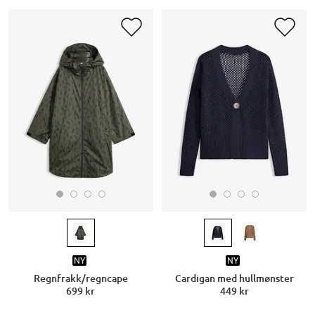
NY
NY
Regnfrakk/regncape
Cardigan med hullmønster
699 kr
449 kr