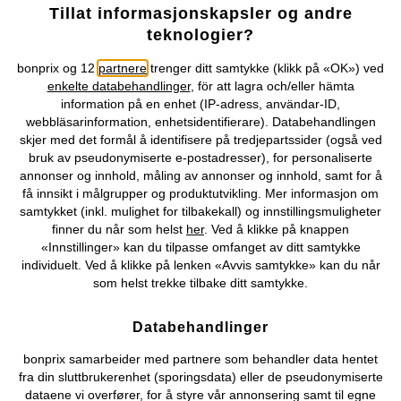
299 kr
399 kr
Tillat informasjonskapsler og andre
teknologier?
bonprix og 12
partnere
trenger ditt samtykke (klikk på «OK») ved
enkelte databehandlinger
, för att lagra och/eller hämta
information på en enhet (IP-adress, användar-ID,
webbläsarinformation, enhetsidentifierare). Databehandlingen
skjer med det formål å identifisere på tredjepartssider (også ved
bruk av pseudonymiserte e-postadresser), for personaliserte
annonser og innhold, måling av annonser og innhold, samt for å
få innsikt i målgrupper og produktutvikling. Mer informasjon om
samtykket (inkl. mulighet for tilbakekall) og innstillingsmuligheter
finner du når som helst
her
. Ved å klikke på knappen
«Innstillinger» kan du tilpasse omfanget av ditt samtykke
individuelt. Ved å klikke på lenken «Avvis samtykke» kan du når
som helst trekke tilbake ditt samtykke.
Databehandlinger
NY
NY
bonprix samarbeider med partnere som behandler data hentet
fra din sluttbrukerenhet (sporingsdata) eller de pseudonymiserte
Kortermet bluse i lett sateng
Bluse
dataene vi overfører, for å styre vår annonsering samt til egne
299 kr
329 kr