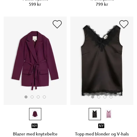
599 kr
799 kr
NY
NY
Blazer med knytebelte
Topp med blonder og V-hals