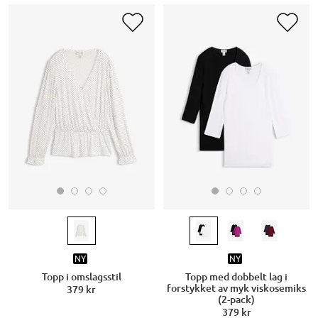
NY
NY
Topp i omslagsstil
Topp med dobbelt lag i
forstykket av myk viskosemiks
379 kr
(2-pack)
379 kr