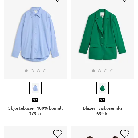
NY
NY
Skjortebluse i 100% bomull
Blazer i viskosemiks
379 kr
699 kr