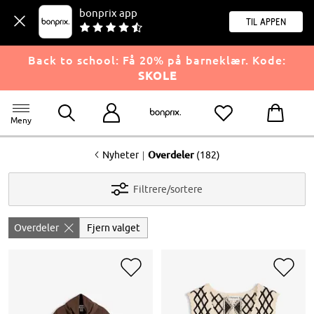
bonprix app
til appen
Back to school: Få 20% på barneklær. Kode:
SKOLE
Meny
<
|
Nyheter
Overdeler
(182)
Filtrere/sortere
Overdeler
Fjern valget