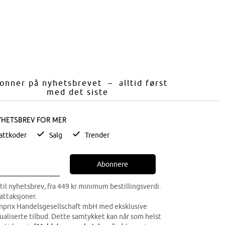
onner på nyhetsbrevet – alltid først
med det siste
yhetsbrev for mer
attkoder
Salg
Trender
Abonnere
til nyhetsbrev, fra 449 kr minimum bestillingsverdi.
attaksjoner.
onprix Handelsgesellschaft mbH med eksklusive
dualiserte tilbud. Dette samtykket kan når som helst