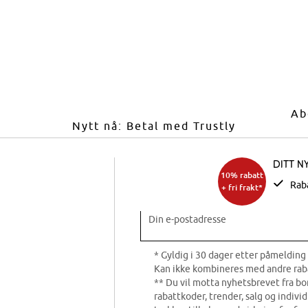
Ab
Nytt nå: Betal med Trustly
Ditt n
10% rabatt
Rab
+ fri frakt*
Din e-postadresse
* Gyldig i 30 dager etter påmelding 
Kan ikke kombineres med andre rab
** Du vil motta nyhetsbrevet fra b
rabattkoder, trender, salg og indivi