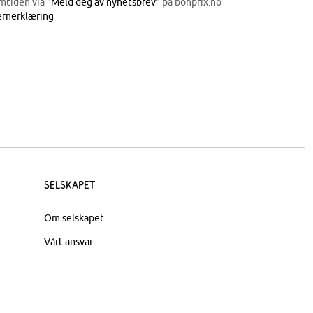
mtiden via "
Meld deg av nyhetsbrev
" på bonprix.no
rnerklæring
Selskapet
Om selskapet
Vårt ansvar