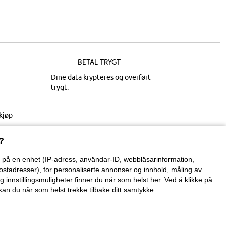
Betal trygt
Dine data krypteres og overført
trygt.
kjøp
?
on på en enhet (IP-adress, användar-ID, webbläsarinformation,
ostadresser), for personaliserte annonser og innhold, måling av
g innstillingsmuligheter finner du når som helst
her
. Ved å klikke på
an du når som helst trekke tilbake ditt samtykke.