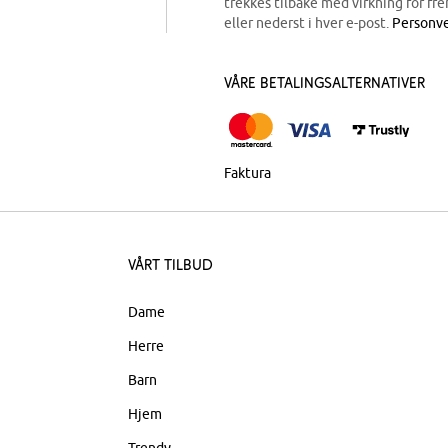
trekkes tilbake med virkning for fre
eller nederst i hver e-post.
Personve
Våre betalingsalternativer
Faktura
Vårt tilbud
Dame
Herre
Barn
Hjem