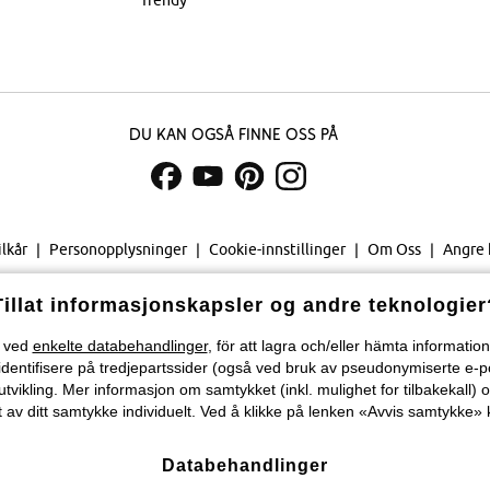
Trendy
Du kan også finne oss på
ilkår
Personopplysninger
Cookie-innstillinger
Om Oss
Angre 
©
2026 bonprix.
Tillat informasjonskapsler og andre teknologier
Velg land...
) ved
enkelte databehandlinger
, för att lagra och/eller hämta informati
identifisere på tredjepartssider (også ved bruk av pseudonymiserte e-p
tvikling. Mer informasjon om samtykket (inkl. mulighet for tilbakekall) o
 av ditt samtykke individuelt. Ved å klikke på lenken «Avvis samtykke» k
Databehandlinger