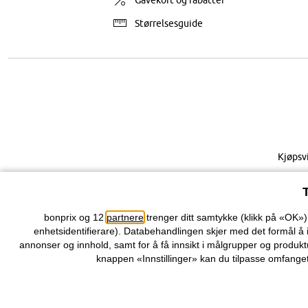
Gavekort og rabatter
Størrelsesguide
Kjøpsv
bonprix og 12
partnere
trenger ditt samtykke (klikk på «OK»
enhetsidentifierare). Databehandlingen skjer med det formål å 
annonser og innhold, samt for å få innsikt i målgrupper og produktu
knappen «Innstillinger» kan du tilpasse omfanget