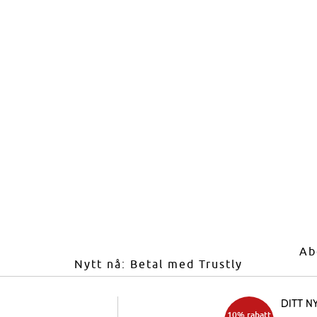
Ab
Nytt nå: Betal med Trustly
Ditt n
10% rabatt