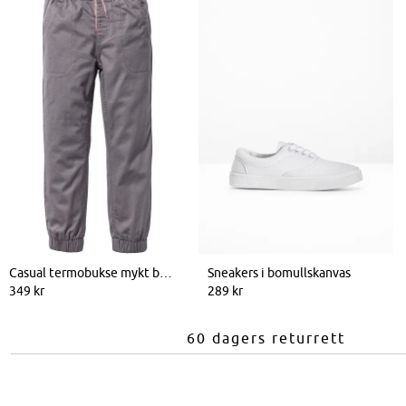
Casual termobukse mykt bomullsfôr
Sneakers i bomullskanvas
349 kr
289 kr
60 dagers returrett