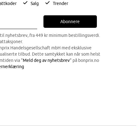
attkoder
Salg
Trender
Abonnere
til nyhetsbrev, fra 449 kr minimum bestillingsverdi.
attaksjoner.
onprix Handelsgesellschaft mbH med eksklusive
dualiserte tilbud. Dette samtykket kan når som helst
mtiden via "
Meld deg av nyhetsbrev
" på bonprix.no
rnerklæring