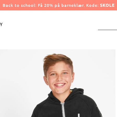
Back to school: Få 20% på barneklær. Kode:
SKOLE
y