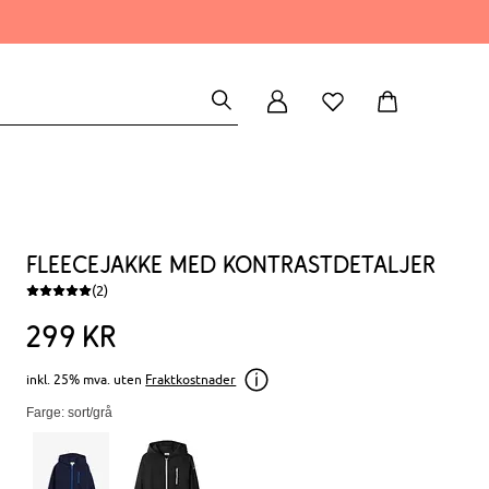
Fleecejakke med kontrastdetaljer
(2)
299
kr
inkl. 25% mva. uten
Fraktkostnader
Farge: sort/grå