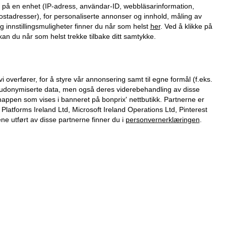
on på en enhet (IP-adress, användar-ID, webbläsarinformation,
ostadresser), for personaliserte annonser og innhold, måling av
g innstillingsmuligheter finner du når som helst
her
. Ved å klikke på
an du når som helst trekke tilbake ditt samtykke.
verfører, for å styre vår annonsering samt til egne formål (f.eks.
 pseudonymiserte data, men også deres viderebehandling av disse
nappen som vises i banneret på bonprix' nettbutikk. Partnerne er
tforms Ireland Ltd, Microsoft Ireland Operations Ltd, Pinterest
 utført av disse partnerne finner du i
personvernerklæringen
.