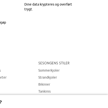
Dine data krypteres og overført
trygt.
kjøp
Sesongens stiler
s
Sommerkjoler
orter
Strandkjoler
Bikinier
Tankinis
Strandplagg
?