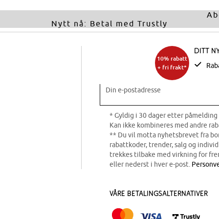
Ab
Nytt nå: Betal med Trustly
Ditt n
10% rabatt
Rab
+ fri frakt*
Din e-postadresse
* Gyldig i 30 dager etter påmelding 
Kan ikke kombineres med andre rab
** Du vil motta nyhetsbrevet fra b
rabattkoder, trender, salg og indivi
trekkes tilbake med virkning for fre
eller nederst i hver e-post.
Personve
Våre betalingsalternativer