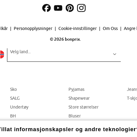
ilkår
Personopplysninger
Cookie-innstillinger
Om Oss
Angre 
©
2026 bonprix.
Velg land...
Sko
Pyjamas
Jean
SALG
Shapewear
T-skj
Undertøy
Store størrelser
BH
Bluser
Truser
Bukser
Tillat informasjonskapsler og andre teknologier