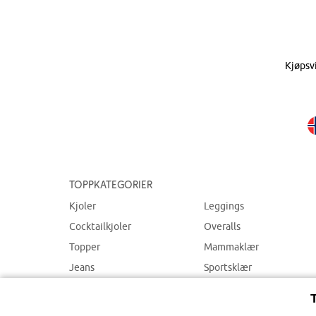
Kjøpsv
Toppkategorier
Kjoler
Leggings
Cocktailkjoler
Overalls
Topper
Mammaklær
Jeans
Sportsklær
Bukser
Badetøy
Smykker