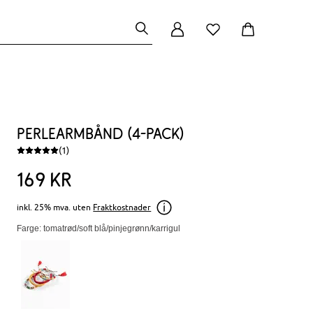
Perlearmbånd (4-pack)
(1)
169
kr
inkl. 25% mva. uten
Fraktkostnader
Farge: tomatrød/soft blå/pinjegrønn/karrigul