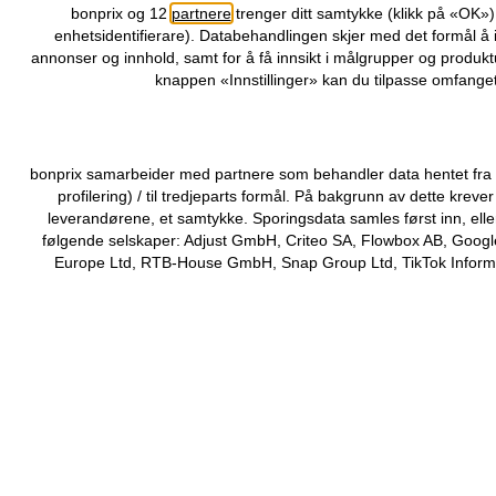
bonprix og 12
partnere
trenger ditt samtykke (klikk på «OK»
enhetsidentifierare). Databehandlingen skjer med det formål å 
annonser og innhold, samt for å få innsikt i målgrupper og produktu
knappen «Innstillinger» kan du tilpasse omfanget
bonprix samarbeider med partnere som behandler data hentet fra di
profilering) / til tredjeparts formål. På bakgrunn av dette kr
leverandørene, et samtykke. Sporingsdata samles først inn, elle
følgende selskaper: Adjust GmbH, Criteo SA, Flowbox AB, Google
Europe Ltd, RTB-House GmbH, Snap Group Ltd, TikTok Informati