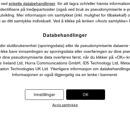
) ved
enkelte databehandlinger
, för att lagra och/eller hämta informati
identifisere på tredjepartssider (også ved bruk av pseudonymiserte e-p
tvikling. Mer informasjon om samtykket (inkl. mulighet for tilbakekall) o
 av ditt samtykke individuelt. Ved å klikke på lenken «Avvis samtykke» k
Databehandlinger
n sluttbrukerenhet (sporingsdata) eller de pseudonymiserte dataene vi o
ever ikke bare innsamlingen av sporingsdata eller overføringen av dine
r dine pseudonymiserte data overføres først, når du klikker på «OK»-k
 Ireland Ltd, Hurra Communications GmbH, ID5 Technology Ltd, Meta Pla
on Technologies UK Ltd. Ytterligere informasjon om databehandlingene
Informasjonen er også tilgjengelig via en lenke i banneret.
Innstillinger
OK
Avvis samtykke