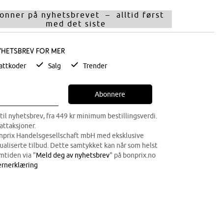
onner på nyhetsbrevet – alltid først
med det siste
yhetsbrev for mer
attkoder
Salg
Trender
Abonnere
til nyhetsbrev, fra 449 kr minimum bestillingsverdi.
attaksjoner.
onprix Handelsgesellschaft mbH med eksklusive
dualiserte tilbud. Dette samtykket kan når som helst
mtiden via "
Meld deg av nyhetsbrev
" på bonprix.no
rnerklæring