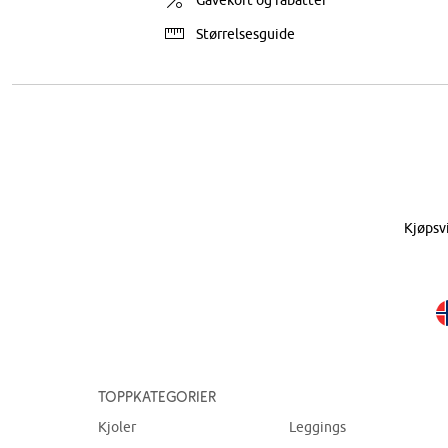
Gavekort og rabatter
Størrelsesguide
Kjøpsv
Toppkategorier
Kjoler
Leggings