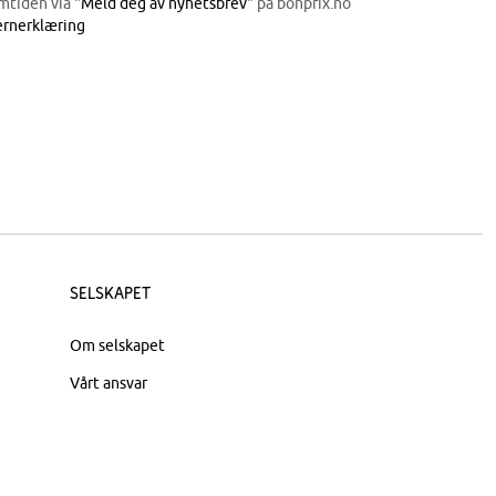
mtiden via "
Meld deg av nyhetsbrev
" på bonprix.no
rnerklæring
Selskapet
Om selskapet
Vårt ansvar