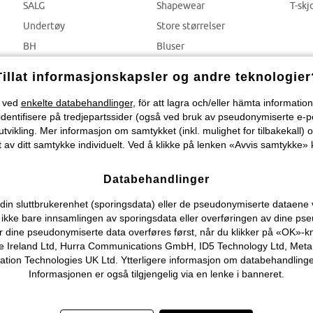
SALG
Shapewear
T-skj
Undertøy
Store størrelser
BH
Bluser
Truser
Bukser
Tillat informasjonskapsler og andre teknologier
) ved
enkelte databehandlinger
, för att lagra och/eller hämta informati
identifisere på tredjepartssider (også ved bruk av pseudonymiserte e-p
tvikling. Mer informasjon om samtykket (inkl. mulighet for tilbakekall) o
 av ditt samtykke individuelt. Ved å klikke på lenken «Avvis samtykke» k
Databehandlinger
n sluttbrukerenhet (sporingsdata) eller de pseudonymiserte dataene vi o
ever ikke bare innsamlingen av sporingsdata eller overføringen av dine
r dine pseudonymiserte data overføres først, når du klikker på «OK»-k
 Ireland Ltd, Hurra Communications GmbH, ID5 Technology Ltd, Meta Pla
on Technologies UK Ltd. Ytterligere informasjon om databehandlingene
Informasjonen er også tilgjengelig via en lenke i banneret.