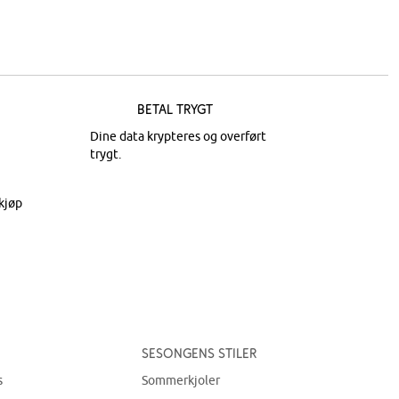
Betal trygt
Dine data krypteres og overført
trygt.
kjøp
Sesongens stiler
s
Sommerkjoler