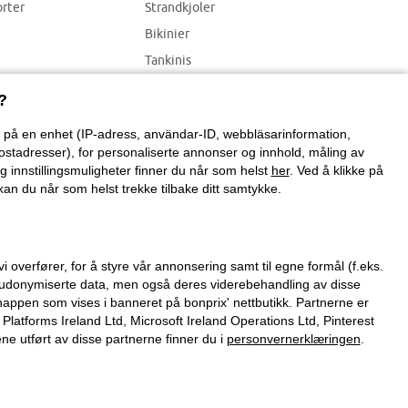
orter
Strandkjoler
Bikinier
Tankinis
Strandplagg
?
on på en enhet (IP-adress, användar-ID, webbläsarinformation,
ostadresser), for personaliserte annonser og innhold, måling av
g innstillingsmuligheter finner du når som helst
her
. Ved å klikke på
an du når som helst trekke tilbake ditt samtykke.
verfører, for å styre vår annonsering samt til egne formål (f.eks.
 pseudonymiserte data, men også deres viderebehandling av disse
nappen som vises i banneret på bonprix' nettbutikk. Partnerne er
tforms Ireland Ltd, Microsoft Ireland Operations Ltd, Pinterest
 utført av disse partnerne finner du i
personvernerklæringen
.