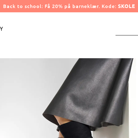
Back to school: Få 20% på barneklær. Kode:
SKOLE
y