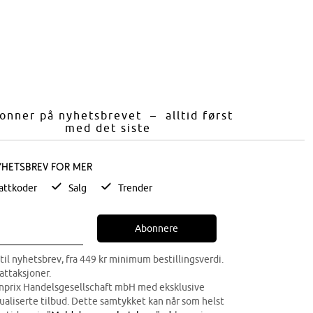
onner på nyhetsbrevet – alltid først
med det siste
yhetsbrev for mer
attkoder
Salg
Trender
Abonnere
til nyhetsbrev, fra 449 kr minimum bestillingsverdi.
attaksjoner.
onprix Handelsgesellschaft mbH med eksklusive
dualiserte tilbud. Dette samtykket kan når som helst