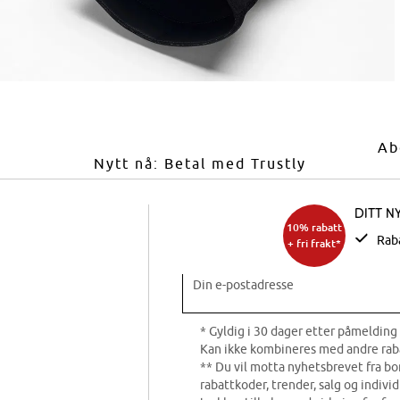
Ab
Nytt nå: Betal med Trustly
Ditt n
10% rabatt
Rab
+ fri frakt*
Din e-postadresse
* Gyldig i 30 dager etter påmelding 
Kan ikke kombineres med andre rab
** Du vil motta nyhetsbrevet fra b
rabattkoder, trender, salg og indivi