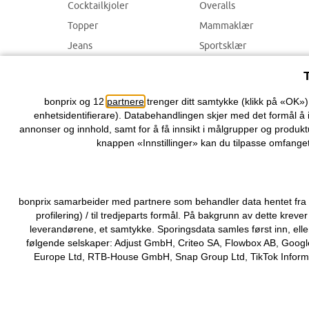
Cocktailkjoler
Overalls
Topper
Mammaklær
Jeans
Sportsklær
Bukser
Badetøy
Smykker
bonprix og 12
partnere
trenger ditt samtykke (klikk på «OK»
enhetsidentifierare). Databehandlingen skjer med det formål å 
annonser og innhold, samt for å få innsikt i målgrupper og produktu
knappen «Innstillinger» kan du tilpasse omfanget
bonprix samarbeider med partnere som behandler data hentet fra di
profilering) / til tredjeparts formål. På bakgrunn av dette kr
leverandørene, et samtykke. Sporingsdata samles først inn, elle
følgende selskaper: Adjust GmbH, Criteo SA, Flowbox AB, Google
Europe Ltd, RTB-House GmbH, Snap Group Ltd, TikTok Informati