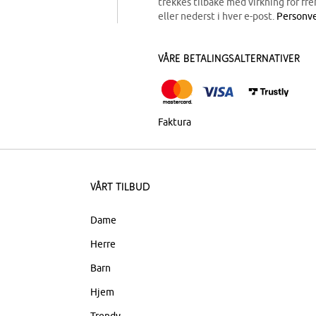
trekkes tilbake med virkning for fre
eller nederst i hver e-post.
Personve
Våre betalingsalternativer
Faktura
Vårt tilbud
Dame
Herre
Barn
Hjem