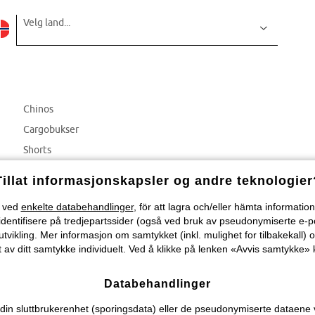
Velg land...
Chinos
Cargobukser
Shorts
Kortermede skjorter
Tillat informasjonskapsler og andre teknologier
) ved
enkelte databehandlinger
, för att lagra och/eller hämta informati
identifisere på tredjepartssider (også ved bruk av pseudonymiserte e-p
tvikling. Mer informasjon om samtykket (inkl. mulighet for tilbakekall) o
 av ditt samtykke individuelt. Ved å klikke på lenken «Avvis samtykke» k
Databehandlinger
n sluttbrukerenhet (sporingsdata) eller de pseudonymiserte dataene vi o