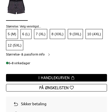
Størrelse:
Velg vennligst...
5 (M)
6 (L)
7 (XL)
8 (XXL)
9 (3XL)
10 (4XL)
12 (5XL)
Størrelse- & passform info
6–8 virkedager
I handlekurven
På ønskelisten
Sikker betaling