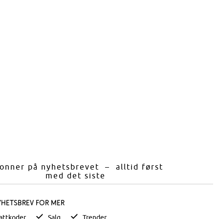
onner på nyhetsbrevet – alltid først
med det siste
yhetsbrev for mer
attkoder
Salg
Trender