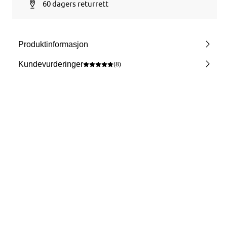
60 dagers returrett
Produktinformasjon
Kundevurderinger
(8)