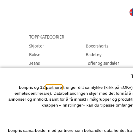
Toppkategorier
Skjorter
Boxershorts
Bukser
Badetøy
Jeans
Tøfler og sandaler
Sweatshirts
Store størrelser
Pyjamas
SALG
bonprix og 12
partnere
trenger ditt samtykke (klikk på «OK»
enhetsidentifierare). Databehandlingen skjer med det formål å 
annonser og innhold, samt for å få innsikt i målgrupper og produktu
knappen «Innstillinger» kan du tilpasse omfanget
bonprix samarbeider med partnere som behandler data hentet fra di