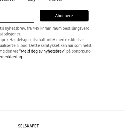
Abonnere
til nyhetsbrev, fra 449 kr minimum bestillingsverdi.
attaksjoner.
onprix Handelsgesellschaft mbH med eksklusive
dualiserte tilbud. Dette samtykket kan når som helst
mtiden via "
Meld deg av nyhetsbrev
" på bonprix.no
rnerklæring
Selskapet