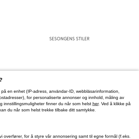
Sesongens stiler
?
on på en enhet (IP-adress, användar-ID, webbläsarinformation,
ostadresser), for personaliserte annonser og innhold, måling av
g innstillingsmuligheter finner du når som helst
her
. Ved å klikke på
an du når som helst trekke tilbake ditt samtykke.
verfører, for å styre vår annonsering samt til egne formål (f.eks.