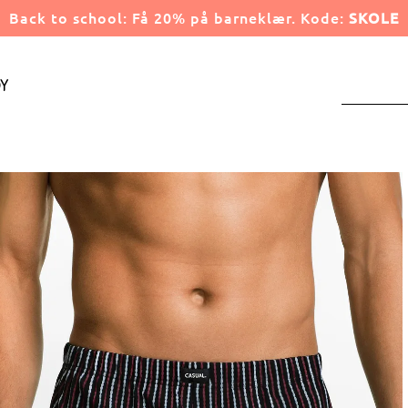
Back to school: Få 20% på barneklær. Kode:
SKOLE
y