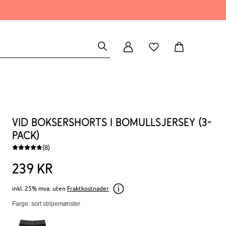
Vid boksershorts i bomullsjersey (3-
pack)
(8)
239
kr
inkl. 25% mva. uten
Fraktkostnader
Farge: sort stripemønster