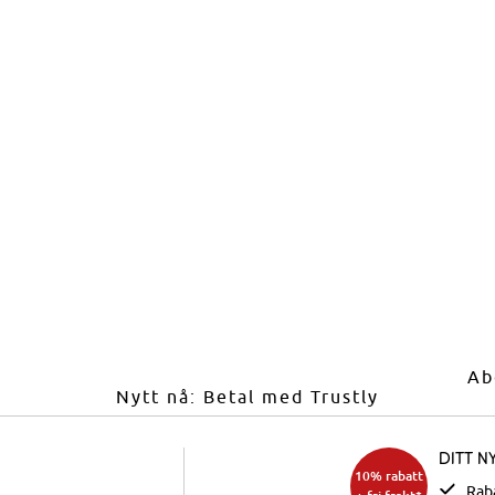
Ab
Nytt nå: Betal med Trustly
Ditt n
10% rabatt
Rab