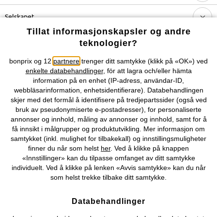
Selskapet
Tillat informasjonskapsler og andre
teknologier?
Du kan også finne oss på
bonprix og 12
partnere
trenger ditt samtykke (klikk på «OK») ved
enkelte databehandlinger
, för att lagra och/eller hämta
information på en enhet (IP-adress, användar-ID,
webbläsarinformation, enhetsidentifierare). Databehandlingen
Kjøpsvilkår
Personopplysninger
Cookie-innstillinger
skjer med det formål å identifisere på tredjepartssider (også ved
bruk av pseudonymiserte e-postadresser), for personaliserte
Om Oss
Angre kjøp
annonser og innhold, måling av annonser og innhold, samt for å
få innsikt i målgrupper og produktutvikling. Mer informasjon om
©
2026 bonprix.
samtykket (inkl. mulighet for tilbakekall) og innstillingsmuligheter
finner du når som helst
her
. Ved å klikke på knappen
«Innstillinger» kan du tilpasse omfanget av ditt samtykke
individuelt. Ved å klikke på lenken «Avvis samtykke» kan du når
som helst trekke tilbake ditt samtykke.
Databehandlinger