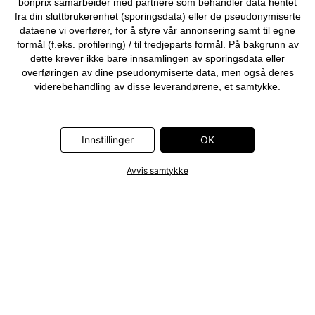
bonprix samarbeider med partnere som behandler data hentet
fra din sluttbrukerenhet (sporingsdata) eller de pseudonymiserte
dataene vi overfører, for å styre vår annonsering samt til egne
formål (f.eks. profilering) / til tredjeparts formål. På bakgrunn av
dette krever ikke bare innsamlingen av sporingsdata eller
overføringen av dine pseudonymiserte data, men også deres
viderebehandling av disse leverandørene, et samtykke.
Sporingsdata samles først inn, eller dine pseudonymiserte data
overføres først, når du klikker på «OK»-knappen som vises i
banneret på bonprix' nettbutikk. Partnerne er følgende selskaper:
Innstillinger
OK
Adjust GmbH, Criteo SA, Flowbox AB, Google Ireland Ltd, Hurra
Communications GmbH, ID5 Technology Ltd, Meta Platforms
Ireland Ltd, Microsoft Ireland Operations Ltd, Pinterest Europe
Avvis samtykke
Ltd, RTB-House GmbH, Snap Group Ltd, TikTok Information
Technologies UK Ltd. Ytterligere informasjon om
databehandlingene utført av disse partnerne finner du i
personvernerklæringen
. Informasjonen er også tilgjengelig via en
lenke i banneret.