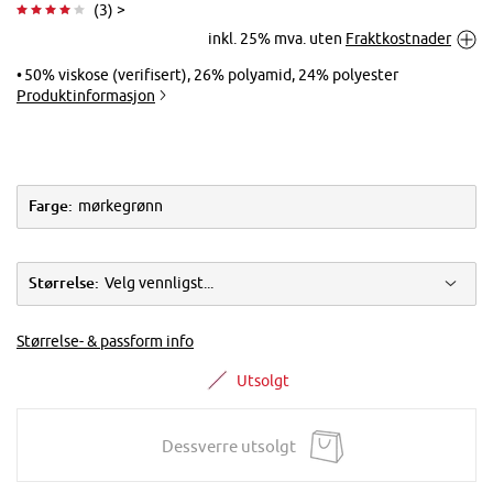
(
3
) >
inkl. 25% mva. uten
Fraktkostnader
Trykk for å
forstørre
50% viskose (verifisert), 26% polyamid, 24% polyester
Produktinformasjon
Farge:
mørkegrønn
Størrelse:
Velg vennligst...
Størrelse- & passform info
Utsolgt
Dessverre utsolgt