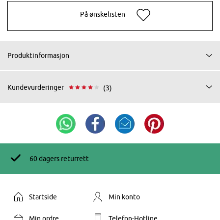
På ønskelisten
Produktinformasjon
Kundevurderinger
(3)
60 dagers returrett
Startside
Min konto
Min ordre
Telefon-Hotline