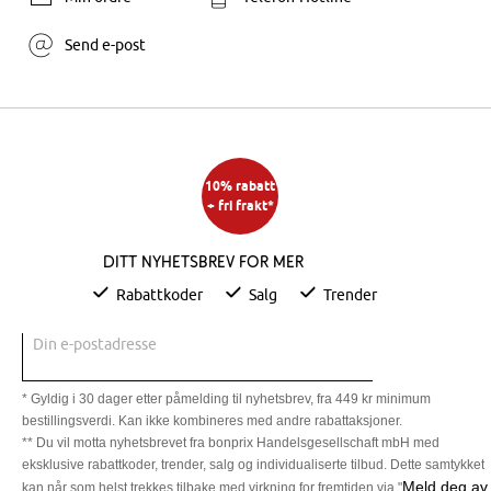
Send e-post
10% rabatt
+ fri frakt*
Ditt nyhetsbrev for mer
Rabattkoder
Salg
Trender
Din e-postadresse
* Gyldig i 30 dager etter påmelding til nyhetsbrev, fra 449 kr minimum
bestillingsverdi. Kan ikke kombineres med andre rabattaksjoner.
** Du vil motta nyhetsbrevet fra bonprix Handelsgesellschaft mbH med
eksklusive rabattkoder, trender, salg og individualiserte tilbud. Dette samtykket
Meld deg av
kan når som helst trekkes tilbake med virkning for fremtiden via "