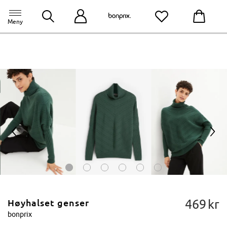
bonprix app
til appen
Meny
<
>
469
kr
Høyhalset genser
bonprix