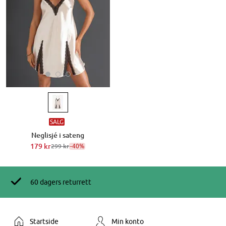
SALG
Neglisjé i sateng
179 kr
-40%
299 kr
60 dagers returrett
Startside
Min konto