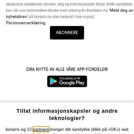
eksklusive rabattkoder, trender, salg og individualiserte tilbud. Dette samtykket
Meld deg av
kan når som helst trekkes tilbake med virkning for fremtiden via "
nyhetsbrev
" på bonprix.no eller nederst i hver e-post.
Personvernerklæring
Abonnere
Dra nytte av alle våre app-fordeler!
Våre betalingsalternativer
Tillat informasjonskapsler og andre
teknologier?
Vår service
bonprix og 12
partnere
trenger ditt samtykke (klikk på «OK») ved