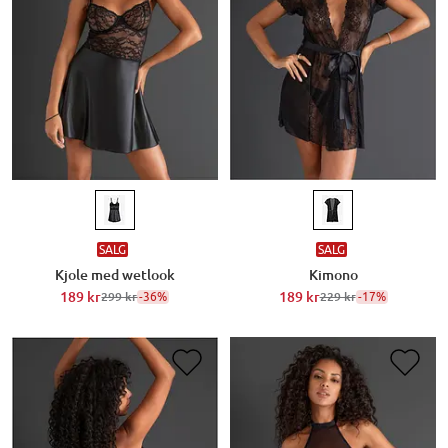
SALG
SALG
Kjole med wetlook
Kimono
189 kr
-36%
189 kr
-17%
299 kr
229 kr