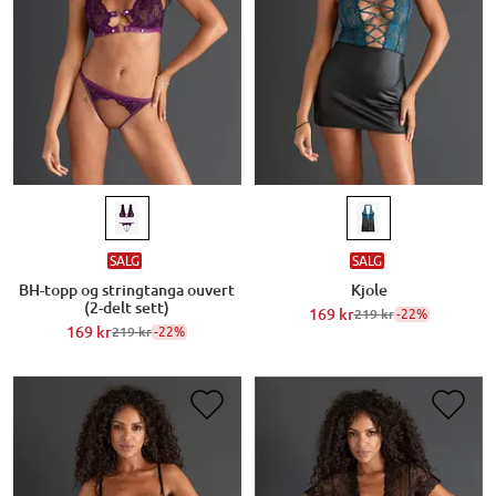
SALG
SALG
BH-topp og stringtanga ouvert
Kjole
(2-delt sett)
169 kr
-22%
219 kr
169 kr
-22%
219 kr