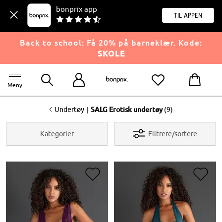
bonprix app
til appen
Back to school: Få 20% på barneklær. Kode:
SKOLE
Meny
<
|
Undertøy
SALG Erotisk undertøy
(9)
Kategorier
Filtrere/sortere