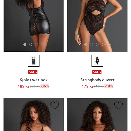
SALG
SALG
Kjole i wetlook
Stringbody ouvert
189 kr
-36%
179 kr
-18%
299 kr
219 kr