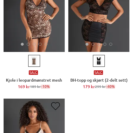
SALG
SALG
Kjole i leopardmønstret mesh
BH-topp og skjørt (2-delt sett)
169 kr
-10%
179 kr
-40%
189 kr
299 kr