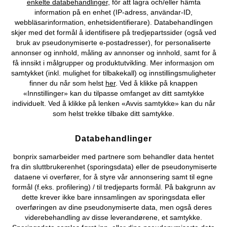
enkelte databehandlinger
, för att lagra och/eller hämta
Vårt tilbud
information på en enhet (IP-adress, användar-ID,
webbläsarinformation, enhetsidentifierare). Databehandlingen
skjer med det formål å identifisere på tredjepartssider (også ved
Selskapet
bruk av pseudonymiserte e-postadresser), for personaliserte
annonser og innhold, måling av annonser og innhold, samt for å
Topkategorier / Sesongvarer
få innsikt i målgrupper og produktutvikling. Mer informasjon om
samtykket (inkl. mulighet for tilbakekall) og innstillingsmuligheter
finner du når som helst
her
. Ved å klikke på knappen
«Innstillinger» kan du tilpasse omfanget av ditt samtykke
Du kan også finne oss på
individuelt. Ved å klikke på lenken «Avvis samtykke» kan du når
som helst trekke tilbake ditt samtykke.
Databehandlinger
Kjøpsvilkår
Personopplysninger
Cookie-innstillinger
bonprix samarbeider med partnere som behandler data hentet
fra din sluttbrukerenhet (sporingsdata) eller de pseudonymiserte
Om Oss
Angre kjøp
dataene vi overfører, for å styre vår annonsering samt til egne
formål (f.eks. profilering) / til tredjeparts formål. På bakgrunn av
©
2026 bonprix.
dette krever ikke bare innsamlingen av sporingsdata eller
overføringen av dine pseudonymiserte data, men også deres
viderebehandling av disse leverandørene, et samtykke.