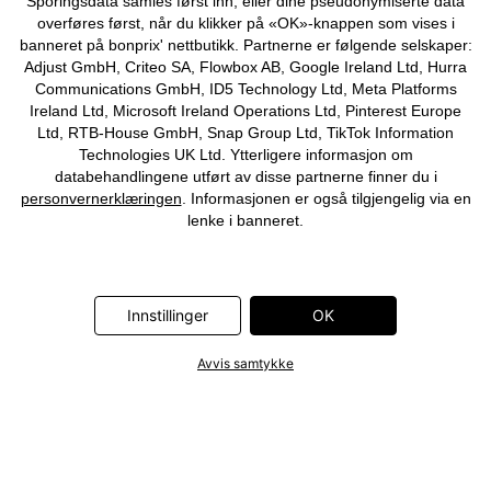
Sporingsdata samles først inn, eller dine pseudonymiserte data
overføres først, når du klikker på «OK»-knappen som vises i
banneret på bonprix' nettbutikk. Partnerne er følgende selskaper:
Adjust GmbH, Criteo SA, Flowbox AB, Google Ireland Ltd, Hurra
Communications GmbH, ID5 Technology Ltd, Meta Platforms
Ireland Ltd, Microsoft Ireland Operations Ltd, Pinterest Europe
Ltd, RTB-House GmbH, Snap Group Ltd, TikTok Information
Technologies UK Ltd. Ytterligere informasjon om
databehandlingene utført av disse partnerne finner du i
personvernerklæringen
. Informasjonen er også tilgjengelig via en
lenke i banneret.
Innstillinger
OK
Avvis samtykke