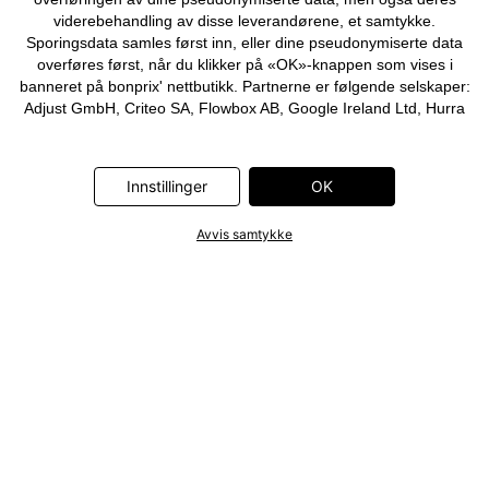
viderebehandling av disse leverandørene, et samtykke.
Sporingsdata samles først inn, eller dine pseudonymiserte data
overføres først, når du klikker på «OK»-knappen som vises i
banneret på bonprix' nettbutikk. Partnerne er følgende selskaper:
Adjust GmbH, Criteo SA, Flowbox AB, Google Ireland Ltd, Hurra
Communications GmbH, ID5 Technology Ltd, Meta Platforms
Ireland Ltd, Microsoft Ireland Operations Ltd, Pinterest Europe
Ltd, RTB-House GmbH, Snap Group Ltd, TikTok Information
Innstillinger
OK
Technologies UK Ltd. Ytterligere informasjon om
databehandlingene utført av disse partnerne finner du i
Avvis samtykke
personvernerklæringen
. Informasjonen er også tilgjengelig via en
lenke i banneret.