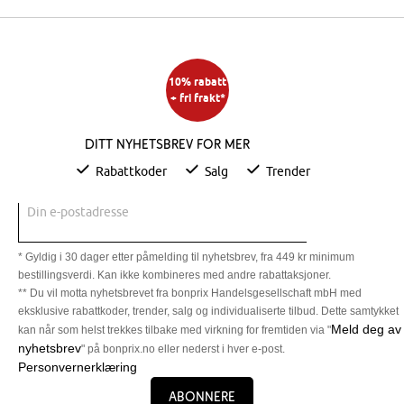
10% rabatt
+ fri frakt*
Ditt nyhetsbrev for mer
Rabattkoder
Salg
Trender
Din e-postadresse
* Gyldig i 30 dager etter påmelding til nyhetsbrev, fra 449 kr minimum
bestillingsverdi. Kan ikke kombineres med andre rabattaksjoner.
** Du vil motta nyhetsbrevet fra bonprix Handelsgesellschaft mbH med
eksklusive rabattkoder, trender, salg og individualiserte tilbud. Dette samtykket
Meld deg av
kan når som helst trekkes tilbake med virkning for fremtiden via "
nyhetsbrev
" på bonprix.no eller nederst i hver e-post.
Personvernerklæring
Abonnere