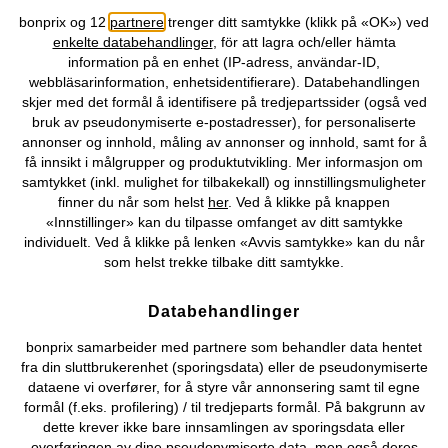
Topkategorier / Sesongvarer
bonprix og 12
partnere
trenger ditt samtykke (klikk på «OK») ved
enkelte databehandlinger
, för att lagra och/eller hämta
information på en enhet (IP-adress, användar-ID,
Du kan også finne oss på
webbläsarinformation, enhetsidentifierare). Databehandlingen
skjer med det formål å identifisere på tredjepartssider (også ved
bruk av pseudonymiserte e-postadresser), for personaliserte
annonser og innhold, måling av annonser og innhold, samt for å
få innsikt i målgrupper og produktutvikling. Mer informasjon om
Kjøpsvilkår
Personopplysninger
Cookie-innstillinger
samtykket (inkl. mulighet for tilbakekall) og innstillingsmuligheter
finner du når som helst
her
. Ved å klikke på knappen
Om Oss
Angre kjøp
«Innstillinger» kan du tilpasse omfanget av ditt samtykke
individuelt. Ved å klikke på lenken «Avvis samtykke» kan du når
©
2026 bonprix.
som helst trekke tilbake ditt samtykke.
Databehandlinger
bonprix samarbeider med partnere som behandler data hentet
fra din sluttbrukerenhet (sporingsdata) eller de pseudonymiserte
dataene vi overfører, for å styre vår annonsering samt til egne
formål (f.eks. profilering) / til tredjeparts formål. På bakgrunn av
dette krever ikke bare innsamlingen av sporingsdata eller
overføringen av dine pseudonymiserte data, men også deres