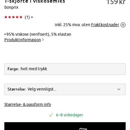
159
kr
T-skjorte i viskosemiks
bonprix
(
1
) >
inkl. 25% mva. uten
Fraktkostnader
Trykk for å
forstørre
95% viskose (verifisert), 5% elastan
Produktinformasjon
Farge:
hvit med trykk
Størrelse:
Velg vennligst...
Størrelse- & passform info
6–8 virkedager