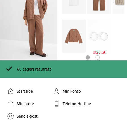
Utsolgt
60 dagers returrett
Startside
Min konto
Min ordre
Telefon-Hotline
Send e-post