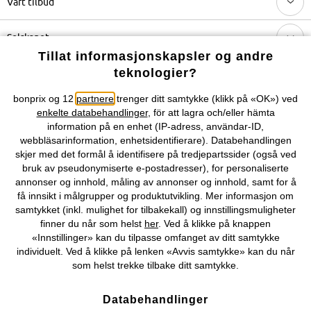
Vårt tilbud
Selskapet
Tillat informasjonskapsler og andre
teknologier?
Du kan også finne oss på
bonprix og 12
partnere
trenger ditt samtykke (klikk på «OK») ved
enkelte databehandlinger
, för att lagra och/eller hämta
information på en enhet (IP-adress, användar-ID,
webbläsarinformation, enhetsidentifierare). Databehandlingen
Kjøpsvilkår
Personopplysninger
Cookie-innstillinger
skjer med det formål å identifisere på tredjepartssider (også ved
bruk av pseudonymiserte e-postadresser), for personaliserte
Om Oss
Angre kjøp
annonser og innhold, måling av annonser og innhold, samt for å
få innsikt i målgrupper og produktutvikling. Mer informasjon om
©
2026 bonprix.
samtykket (inkl. mulighet for tilbakekall) og innstillingsmuligheter
finner du når som helst
her
. Ved å klikke på knappen
«Innstillinger» kan du tilpasse omfanget av ditt samtykke
individuelt. Ved å klikke på lenken «Avvis samtykke» kan du når
som helst trekke tilbake ditt samtykke.
Databehandlinger