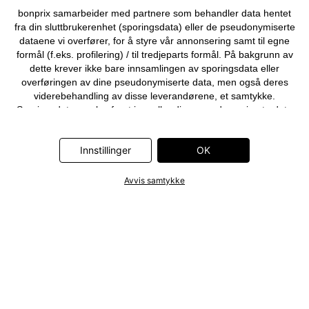
bonprix samarbeider med partnere som behandler data hentet
fra din sluttbrukerenhet (sporingsdata) eller de pseudonymiserte
dataene vi overfører, for å styre vår annonsering samt til egne
formål (f.eks. profilering) / til tredjeparts formål. På bakgrunn av
dette krever ikke bare innsamlingen av sporingsdata eller
overføringen av dine pseudonymiserte data, men også deres
viderebehandling av disse leverandørene, et samtykke.
Sporingsdata samles først inn, eller dine pseudonymiserte data
overføres først, når du klikker på «OK»-knappen som vises i
banneret på bonprix' nettbutikk. Partnerne er følgende selskaper:
Innstillinger
OK
Adjust GmbH, Criteo SA, Flowbox AB, Google Ireland Ltd, Hurra
Communications GmbH, ID5 Technology Ltd, Meta Platforms
Ireland Ltd, Microsoft Ireland Operations Ltd, Pinterest Europe
Avvis samtykke
Ltd, RTB-House GmbH, Snap Group Ltd, TikTok Information
Technologies UK Ltd. Ytterligere informasjon om
databehandlingene utført av disse partnerne finner du i
personvernerklæringen
. Informasjonen er også tilgjengelig via en
lenke i banneret.