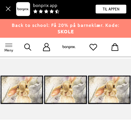
bonprix app
til appen
Back to school: Få 20% på barneklær. Kode:
SKOLE
Meny