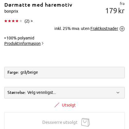
fra
Dørmatte med haremotiv
179
kr
bonprix
(
2
) >
inkl. 25% mva. uten
Fraktkostnader
Trykk for å
forstørre
100% polyamid
Produktinformasjon
Farge:
grå/beige
Størrelse:
Velg vennligst...
Utsolgt
Dessverre utsolgt